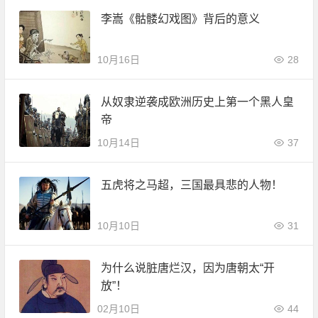
李嵩《骷髅幻戏图》背后的意义
10月16日
28
从奴隶逆袭成欧洲历史上第一个黑人皇
帝
10月14日
37
五虎将之马超，三国最具悲的人物！
10月10日
31
为什么说脏唐烂汉，因为唐朝太“开
放”！
02月10日
44