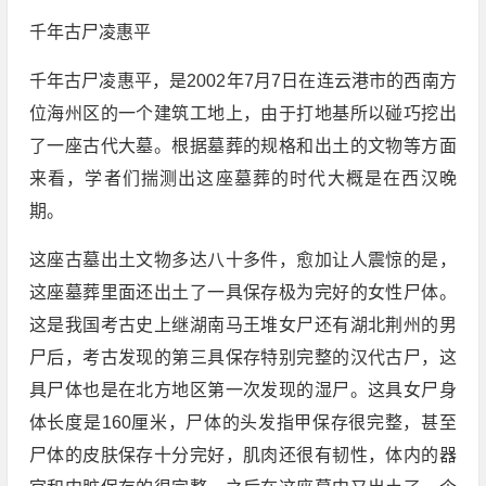
千年古尸凌惠平
千年古尸凌惠平，是2002年7月7日在连云港市的西南方
位海州区的一个建筑工地上，由于打地基所以碰巧挖出
了一座古代大墓。根据墓葬的规格和出土的文物等方面
来看，学者们揣测出这座墓葬的时代大概是在西汉晚
期。
这座古墓出土文物多达八十多件，愈加让人震惊的是，
这座墓葬里面还出土了一具保存极为完好的女性尸体。
这是我国考古史上继湖南马王堆女尸还有湖北荆州的男
尸后，考古发现的第三具保存特别完整的汉代古尸，这
具尸体也是在北方地区第一次发现的湿尸。这具女尸身
体长度是160厘米，尸体的头发指甲保存很完整，甚至
尸体的皮肤保存十分完好，肌肉还很有韧性，体内的器