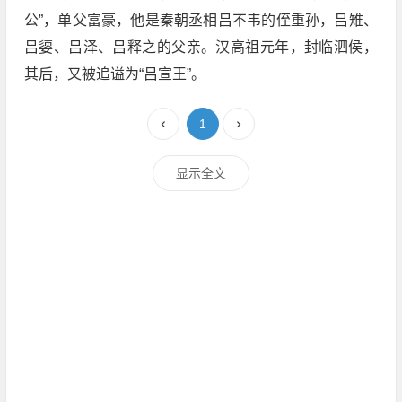
公”，单父富豪，他是秦朝丞相吕不韦的侄重孙，吕雉、
吕媭、吕泽、吕释之的父亲。汉高祖元年，封临泗侯，
其后，又被追谥为“吕宣王”。
1
显示全文