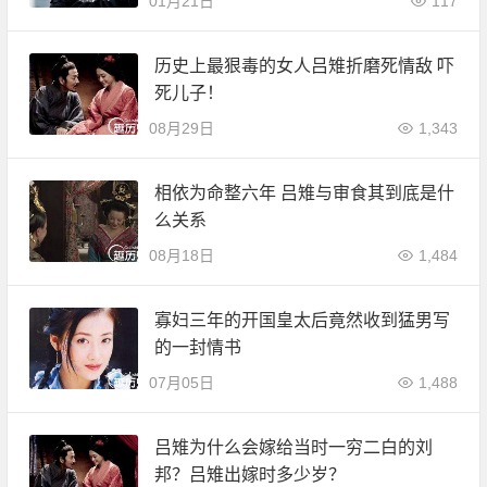
01月21日
117
历史上最狠毒的女人吕雉折磨死情敌 吓
死儿子！
08月29日
1,343
相依为命整六年 吕雉与审食其到底是什
么关系
08月18日
1,484
寡妇三年的开国皇太后竟然收到猛男写
的一封情书
07月05日
1,488
吕雉为什么会嫁给当时一穷二白的刘
邦？吕雉出嫁时多少岁？