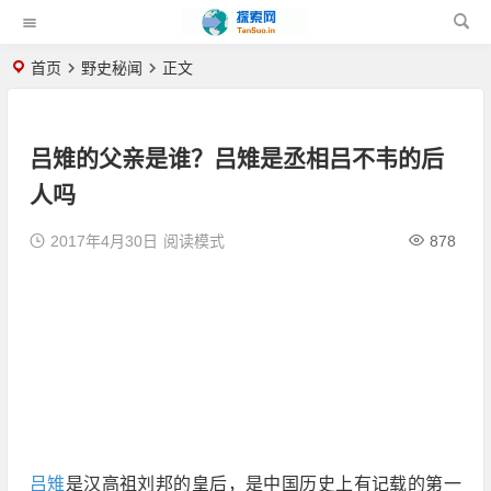
首页
野史秘闻
正文
吕雉的父亲是谁？吕雉是丞相吕不韦的后
人吗
2017年4月30日
阅读模式
878
吕雉
是汉高祖刘邦的皇后，是中国历史上有记载的第一