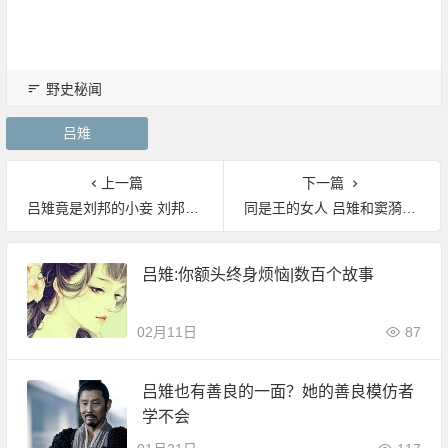
野史秘闻
吕雉
上一篇
下一篇
吕雉竟是刘邦的小妾 刘邦原配究竟是谁？
同是王的女人 吕雉和窦漪房哪个更厉害？
吕雉:你额头终身烦恼|数百个故事
02月11日
87
吕雉也有善良的一面？她的善良模仿者
学不会