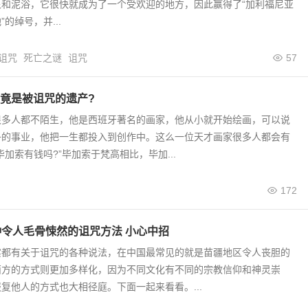
泉和泥浴，它很快就成为了一个受欢迎的地方，因此赢得了“加利福尼亚
的绰号，并...
诅咒
死亡之谜
诅咒
57
竟是被诅咒的遗产?
很多人都不陌生，他是西班牙著名的画家，他从小就开始绘画，可以说
子的事业，他把一生都投入到创作中。这么一位天才画家很多人都会有
毕加索有钱吗?”毕加索于梵高相比，毕加...
172
种令人毛骨悚然的诅咒方法 小心中招
实都有关于诅咒的各种说法，在中国最常见的就是苗疆地区令人丧胆的
西方的方式则更加多样化，因为不同文化有不同的宗教信仰和神灵崇
复他人的方式也大相径庭。下面一起来看看。...