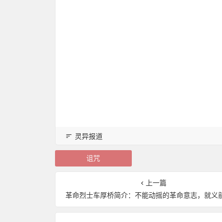
灵异报道
诅咒
上一篇
革命烈士车厚桥简介：不能动摇的革命意志，就义前还高呼“共产党万