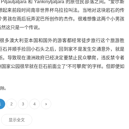
jatjara 和 Yankinytjatjara 的原住民部落之间。“爱尔斯
康想起来前段时间南非世界杯乌拉拉叫法。当地对这块岩石的传
个男孩在雨后玩弄泥巴所创作的杰作。很难想像这两个小男孩
当然这只是一个传说。
很多澳大利亚本国和国外的游客都经常徒步旅行这个旅游胜
巨石并顺手捡回小石头之后，回到家不是发生交通意外，就是
断。导致现在澳洲政府已经决定要禁止民众攀爬，违反禁令者
国家公园很早就在巨石前面立了“不可攀爬”的字样。但即便如
。
删除。
1
2
3
4
显示全文