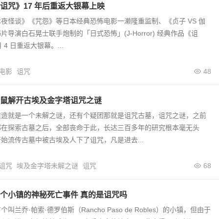
诅咒》17 年后重返大银幕上映
夜怪谈》《咒怨》等日本经典恐怖电影一濑隆重监制、《贞子 VS 伽
导演白石晃士联手炮制的「日式恐怖」(J-Horror) 经典作品《诅
 4 日重返大银幕。...
电影
诅咒
48
鼠解开古埃及金字塔诅咒之谜
建造就是一个未解之谜，还有个疑团那就是诅咒古墓，诅咒之谜，之前
都在探索古墓之后，全部丧命于此，长达三百多年的研究根本毫无头
始流传古墓中被古埃及人下了诅咒，凡是进去...
诅咒
埃及金字塔未解之谜
诅咒
68
个小镇的神秘死亡事件 真的是诅咒吗
叫兰乔·帕索·德罗伯斯（Rancho Paso de Robles）的小镇，但由于