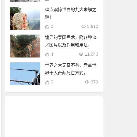
盘点震惊世界的九大未解之
谜！
0
3,610
诡异的泰国蛊术，附各种盅
术图片以及作用和用法。
4
11,040
世界之大无奇不有，盘点世
界十大奇葩死亡方式。
0
379