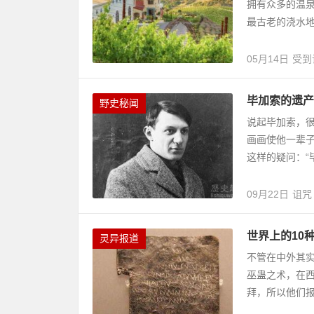
拥有众多的温
最古老的浇水地”
05月14日
受到
毕加索的遗产
野史秘闻
说起毕加索，
画画使他一辈
这样的疑问：“
09月22日
诅咒
世界上的10
灵异报道
不管在中外其
巫蛊之术，在
拜，所以他们报