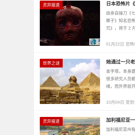
日本恐怖片《
灵异报道
由亲自操刀《七
椰子》知名恐怖片
咒》，将于 2 月
01月22日
恐怖
她通过一只老
世界之谜
金字塔，本身
很多研究人员
绪，而外界就开
10月04日
受到
加利福尼亚一
灵异报道
加利福尼亚州有个