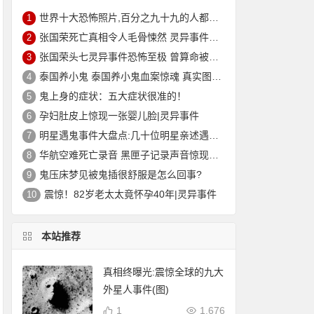
世界十大恐怖照片,百分之九十九的人都被吓到(胆小勿入)
1
张国荣死亡真相令人毛骨悚然 灵异事件缠身痛苦不堪终离去
2
张国荣头七灵异事件恐怖至极 曾算命被告知命中注定在劫难逃？
3
泰国养小鬼 泰国养小鬼血案惊魂 真实图片|灵异
4
鬼上身的症状：五大症状很准的！
5
孕妇肚皮上惊现一张婴儿脸|灵异事件
6
明星遇鬼事件大盘点:几十位明星亲述遇鬼经历和灵异事件
7
华航空难死亡录音 黑匣子记录声音惊现男子哭声震惊世人
8
鬼压床梦见被鬼插很舒服是怎么回事?
9
震惊！82岁老太太竟怀孕40年|灵异事件
10
本站推荐
真相终曝光:震惊全球的九大
外星人事件(图)
1
1,676