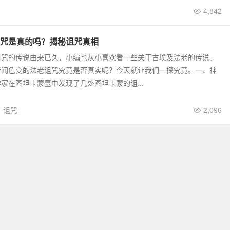
4,842
咒是真的吗？揭秘诅咒真相
诅咒的传说由来已久，小编也从小喜欢看一些关于古埃及法老的传说。
听闻色变的法老诅咒究竟是否真实呢？今天就让我们一探究竟。一、神
家在图坦卡蒙墓中发现了几处图坦卡蒙的诅...
诅咒
2,096