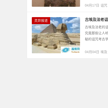
04月17日
诅咒
古埃及法老诅
灵异报道
古埃及法老的
究竟那些让人
秘的诅咒考古学
04月04日
埃及