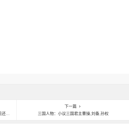
下一篇
岁”
三国人物：小议三国君主曹操,刘备,孙权