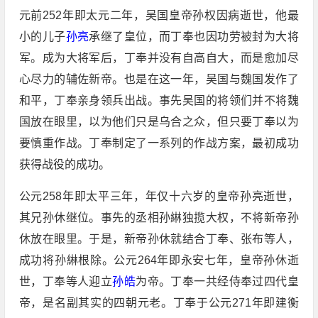
元前252年即太元二年，吴国皇帝孙权因病逝世，他最
小的儿子
孙亮
承继了皇位，而丁奉也因功劳被封为大将
军。成为大将军后，丁奉并没有自高自大，而是愈加尽
心尽力的辅佐新帝。也是在这一年，吴国与魏国发作了
和平，丁奉亲身领兵出战。事先吴国的将领们并不将魏
国放在眼里，以为他们只是乌合之众，但只要丁奉以为
要慎重作战。丁奉制定了一系列的作战方案，最初成功
获得战役的成功。
公元258年即太平三年，年仅十六岁的皇帝孙亮逝世，
其兄孙休继位。事先的丞相孙綝独揽大权，不将新帝孙
休放在眼里。于是，新帝孙休就结合丁奉、张布等人，
成功将孙綝根除。公元264年即永安七年，皇帝孙休逝
世，丁奉等人迎立
孙皓
为帝。丁奉一共经侍奉过四代皇
帝，是名副其实的四朝元老。丁奉于公元271年即建衡