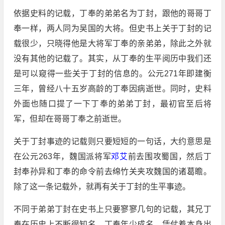
依据史料的记载，丁奉的弟弟名为丁封，跟他的哥哥丁
奉一样，两人同为吴国的大将。但史书上关于丁封的记
载很少，只晓得他是大将军丁奉的亲弟弟，除此之外就
没有其他的记载了。其实，从丁奉的生平阅历中我们还
是可以窥得一些关于丁封的信息的。公元271年即建衡
三年，曾经八十五岁高龄的丁奉因病逝世。同时，史料
外面也随口提了一下丁奉的弟弟丁封，最初官至后将
军，但却在哥哥丁奉之前逝世。
关于丁封事迹的记载则只要短短的一句话，大约意思是
在公元263年，魏国派将军
邓艾
前去围攻蜀国，然后丁
封奉孙异和丁奉的命令前去绵竹关夹攻魏国的诸葛瞻。
除了这一条记载外，就再有关于丁封的生平事迹。
不同于弟弟丁封在史书上只要寥寥几句的记载，其兄丁
奉在历史上不断很知名。丁奉年少成名，凭仗着本身出