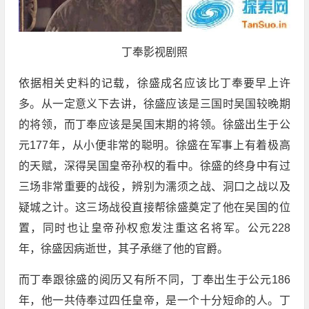
丁奉影视剧照
依据相关史料的记载，徐盛成名应该比丁奉要早上许
多。从一定意义下去讲，徐盛应该是三国时吴国较晚期
的将领，而丁奉应该是吴国末期的将领。徐盛出生于公
元177年，从小便非常的聪明。徐盛在军事上有着极高
的天赋，深得吴国皇帝孙权的看中。徐盛的终身中有过
三场非常重要的战役，辨别为濡须之战、洞口之战以及
疑城之计。这三场战役直接帮徐盛奠定了他在吴国的位
置，同时也让皇帝孙权愈发注重这名将军。公元228
年，徐盛因病逝世，其子承继了他的官爵。
而丁奉跟徐盛的阅历又有所不同，丁奉出生于公元186
年，他一共侍奉过四任皇帝，是一个十分短命的人。丁