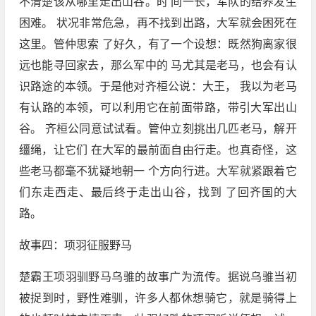
不清楚该从哪里走出山谷。时 间一长，军队的给养发生
困难。 状况非常危急，再不找到出路，大军就会困死在
这里。管仲思索 了好久，有了一个设想：既然狗离家很
远也能寻回家去，那么军中的 马尤其是老马，也会有认
识路途的本领。于是他对齐桓公说：大王， 我以为老马
有认路的本领，可以利用它在前面带路，带引大军出山
谷。 齐桓公同意试试看。管仲立刻挑出几匹老马，解开
缰绳，让它们 在大军的最前面自由行走。也真奇怪，这
些老马都毫不犹疑地朝一 个方向行进。大军就紧跟着它
们东走西走、最后终于走出山谷，找到 了回齐国的大
路。
故事四：项羽征服野马
楚霸王项羽驯野马乌骓的故事广为流传。据说乌骓当初
被捉到时，野性难驯，许多人都休想骑它，就是骑得上