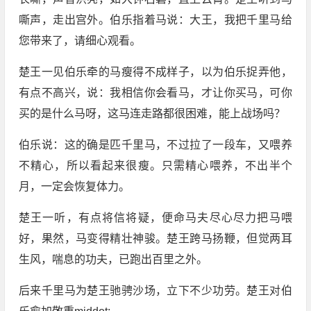
嘶声，走出宫外。伯乐指着马说：大王，我把千里马给
您带来了，请细心观看。
楚王一见伯乐牵的马瘦得不成样子，以为伯乐捉弄他，
有点不高兴，说：我相信你会看马，才让你买马，可你
买的是什么马呀，这马连走路都很困难，能上战场吗？
伯乐说：这的确是匹千里马，不过拉了一段车，又喂养
不精心，所以看起来很瘦。只需精心喂养，不出半个
月，一定会恢复体力。
楚王一听，有点将信将疑，便命马夫尽心尽力把马喂
好，果然，马变得精壮神骏。楚王跨马扬鞭，但觉两耳
生风，喘息的功夫，已跑出百里之外。
后来千里马为楚王驰骋沙场，立下不少功劳。楚王对伯