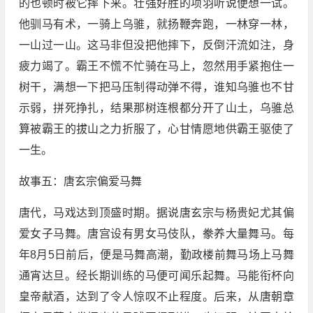
的也顿时被它摔下来。壮强好胜的项羽听说便想一试。
他驯马有术，一骑上乌骓，就扬鞭奔跑，一林穿一林，
一山过一山。这马非但没把他摔下，反倒汗流如注，身
疲力竭了。霸王不慌不忙骑在马上，忽然用手紧抱住一
树干，满想一下把马压制得动弹不得，谁知乌骓也不甘
示弱，拼死挣扎，结果那树连根都分开了山土，乌骓总
算被霸王的拔山之力折服了，心甘情愿地供霸王驱使了
一生。
故事五：唐玄宗偏爱马舞
唐代，马戏达到顶盛时期。据说唐玄宗与杨贵妃尤其偏
爱女子马舞。唐宫设有男女马伎队，豢养大量舞马。每
年8月5日前后，便是马舞高潮，勤政楼前舞马场上马舞
通宵达旦。经长期训练的马便可闻乐起舞。马能衔杯向
皇帝献酒，达到了令人惊叹不止程度。后来，从唐朝章