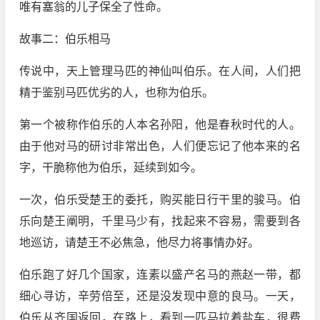
唯有塞翁的儿子保全了性命。
故事二：伯乐相马
传说中，天上管理马匹的神仙叫伯乐。在人间，人们把
精于鉴别马匹优劣的人，也称为伯乐。
第一个被称作伯乐的人本名孙阳，他是春秋时代的人。
由于他对马的研讨非常出色，人们便忘记了他本来的名
字，干脆称他为伯乐，延续到如今。
一次，伯乐受楚王的委托，购买能日行干里的骏马。伯
乐向楚王阐明，千里马少有，找起来不容易，需要到各
地巡访，请楚王不必焦急，他尽力将事情办好。
伯乐跑了好几个国家，连素以盛产名马的燕赵一带，都
细心寻访，辛劳倍至，还是没发现中意的良马。一天，
伯乐从齐国返回，在路上，看到一匹马拉着盐车，很费