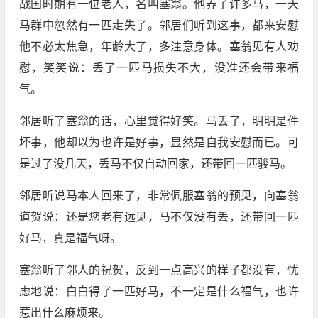
战国时期有一位老人，名叫塞翁。他养了许多马，一天
马群中忽然有一匹走失了。邻居们听到这事，都来安慰
他不必太焦急，年龄大了，多注意身体。塞翁见有人劝
慰，笑笑说：丢了一匹马损失不大，没准还会带来福
气。
邻居听了塞翁的话，心里觉得好笑。马丢了，明明是件
坏事，他却以为也许是好事，显然是自我安慰而已。可
是过了没几天，丢马不仅自动回家，还带回一匹骏马。
邻居听说马本人回来了，非常佩服塞翁的预见，向塞翁
道贺说：还是您老有远见，马不仅没有丢，还带回一匹
好马，真是福气呀。
塞翁听了邻人的祝贺，反到一点高兴的样子都没有，忧
虑地说：白白得了一匹好马，不一定是什么福气，也许
惹出什么麻烦来。