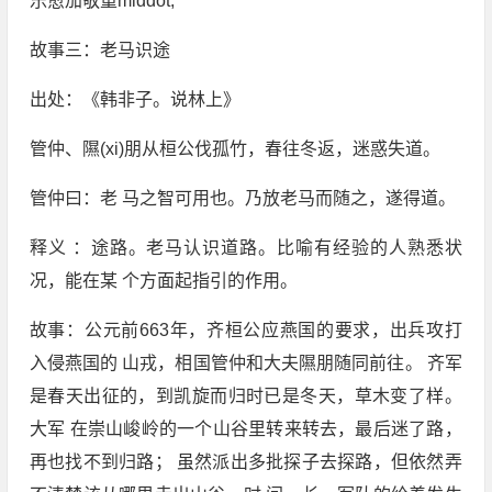
乐愈加敬重middot;
故事三：老马识途
出处：《韩非子。说林上》
管仲、隰(xi)朋从桓公伐孤竹，春往冬返，迷惑失道。
管仲曰：老 马之智可用也。乃放老马而随之，遂得道。
释义 ：途路。老马认识道路。比喻有经验的人熟悉状
况，能在某 个方面起指引的作用。
故事：公元前663年，齐桓公应燕国的要求，出兵攻打
入侵燕国的 山戎，相国管仲和大夫隰朋随同前往。 齐军
是春天出征的，到凯旋而归时已是冬天，草木变了样。
大军 在崇山峻岭的一个山谷里转来转去，最后迷了路，
再也找不到归路； 虽然派出多批探子去探路，但依然弄