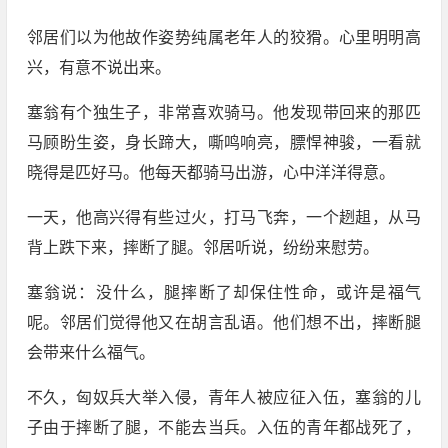
邻居们以为他故作姿势纯属老年人的狡猾。心里明明高
兴，有意不说出来。
塞翁有个独生子，非常喜欢骑马。他发现带回来的那匹
马顾盼生姿，身长蹄大，嘶鸣响亮，膘悍神骏，一看就
晓得是匹好马。他每天都骑马出游，心中洋洋得意。
一天，他高兴得有些过火，打马飞奔，一个趔趄，从马
背上跌下来，摔断了腿。邻居听说，纷纷来慰劳。
塞翁说：没什么，腿摔断了却保住性命，或许是福气
呢。邻居们觉得他又在胡言乱语。他们想不出，摔断腿
会带来什么福气。
不久，匈奴兵大举入侵，青年人被应征入伍，塞翁的儿
子由于摔断了腿，不能去当兵。入伍的青年都战死了，