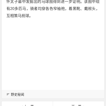
怀太子墓中发掘出的马球图得到进一步证明。该图中绘
有20多匹马，骑者均穿各色窄袖袍，着黑靴、戴袱头，
互相策马抢球。
野史秘闻