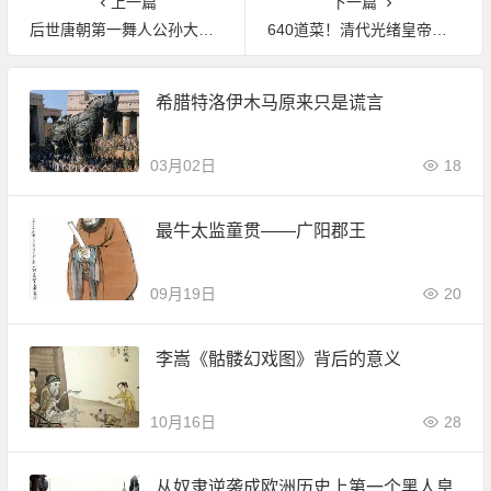
上一篇
下一篇
后世唐朝第一舞人公孙大娘的评价为何如此之高
640道菜！清代光绪皇帝一顿饭要花掉多少钱
希腊特洛伊木马原来只是谎言
03月02日
18
最牛太监童贯——广阳郡王
09月19日
20
李嵩《骷髅幻戏图》背后的意义
10月16日
28
从奴隶逆袭成欧洲历史上第一个黑人皇