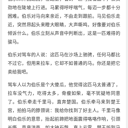
劲地在陡坡上行进。马累得呼呼喘气，每迈一步都十分
困难。伯乐对马向来亲近，不由走到跟前。马见伯乐走
近，突然昂起头来瞪大眼睛，大声嘶鸣，好像要对伯乐
倾诉什么。伯乐立刻从声音中判断出，这是一匹难得的
骏马。
伯乐对驾车的人说：这匹马在沙场上驰骋，任何马都比
不过它，但用来拉车，它却不如普通的马。你还是把它
卖给我吧。
驾车人以为伯乐是个大傻瓜，他觉得这匹马太普通了，
拉车没气力，吃得太多，骨瘦如柴，毫不犹疑地同意
了。伯乐牵走千里马，直奔楚国。伯乐牵马来到楚王
宫，拍拍马的脖颈说：我给你找到了好主人。千里马像
明白伯乐的意思，抬起前蹄把地面震得咯咯作响，引颈
长嘶，声音洪亮，如大钟石磐，直上云霄。楚王听到马