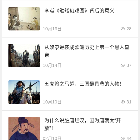
李嵩《骷髅幻戏图》背后的意义
10月16日
28
从奴隶逆袭成欧洲历史上第一个黑人皇
帝
10月14日
37
五虎将之马超，三国最具悲的人物！
10月10日
31
为什么说脏唐烂汉，因为唐朝太“开
放”！
02月10日
44