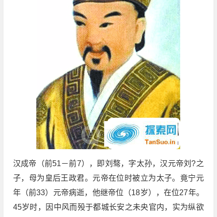
汉成帝（前51－前7），即刘骜，字太孙，汉元帝刘?之
子，母为皇后王政君。元帝在位时被立为太子。竟宁元
年（前33）元帝病逝，他继帝位（18岁），在位27年。
45岁时，因中风而殁于都城长安之未央官内，实为纵欲