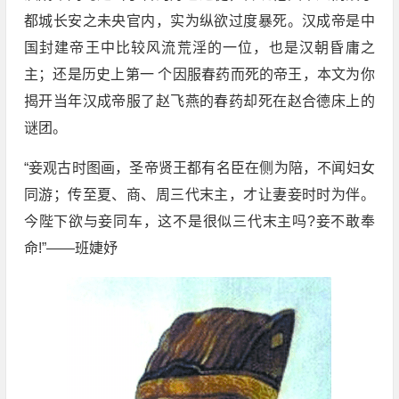
都城长安之未央官内，实为纵欲过度暴死。汉成帝是中
国封建帝王中比较风流荒淫的一位，也是汉朝昏庸之
主；还是历史上第一 个因服春药而死的帝王，本文为你
揭开当年汉成帝服了赵飞燕的春药却死在赵合德床上的
谜团。
“妾观古时图画，圣帝贤王都有名臣在侧为陪，不闻妇女
同游；传至夏、商、周三代末主，才让妻妾时时为伴。
今陛下欲与妾同车，这不是很似三代末主吗?妾不敢奉
命!”――班婕妤