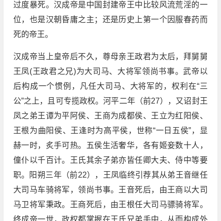
过度暴死。汉成帝是中国封建帝王中比较风流荒淫的一
位，也是汉朝昏庸之主；还是历史上第一个因服春药而
死的帝王。
汉成帝当上皇帝后不久，尊母亲王政君为太后，拜舅舅
王凤(王政君之兄)为大司马、大将军领尚书事。武帝以
后构成一个惯例，凡任大司马、大将军的，权利在“三
公”之上，且可专揽政权。河平二年（前27），又诏封王
凤之弟王谭为平阿侯、王商为成都侯、王立为红阳侯、
王根为曲阳侯、王逢时为高平侯，世称“一日五侯”，显
赫一时，炙手可热。五侯生活奢华，各有姬妾数十人，
僮仆以千百计。王氏其余子弟亦皆任卿大夫、侍中等要
职。阳朔三年（前22），王凤临终引荐其从弟王音继任
大司马车骑将军，领尚书事。王音死后，由王商以大司
马卫将军秉政。王商死后，由王根任大司马骠骑将军。
终成帝一世，政权都掌握在王氏兄弟手中，从而构成外