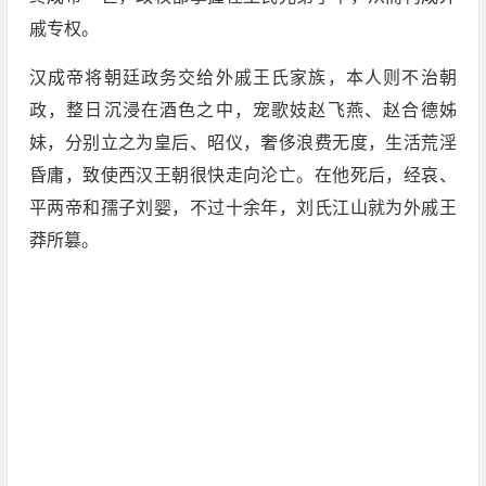
戚专权。
汉成帝将朝廷政务交给外戚王氏家族，本人则不治朝
政，整日沉浸在酒色之中，宠歌妓赵飞燕、赵合德姊
妹，分别立之为皇后、昭仪，奢侈浪费无度，生活荒淫
昏庸，致使西汉王朝很快走向沦亡。在他死后，经哀、
平两帝和孺子刘婴，不过十余年，刘氏江山就为外戚王
莽所篡。