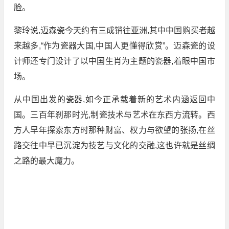
脸。
黎玲说,迈森瓷今天约有三成销往亚洲,其中中国购买者越
来越多,“作为瓷器大国,中国人更懂得欣赏”。迈森瓷的设
计师还专门设计了以中国生肖为主题的瓷器,着眼中国市
场。
从中国出发的瓷器,如今正承载着新的艺术内涵返回中
国。三百年刹那时光,制瓷技术与艺术在东西方流转。西
方人早年探索东方时那种财富、权力与欲望的张扬,在丝
路交往中早已沉淀为技艺与文化的交融,这也许就是丝绸
之路的最大魔力。