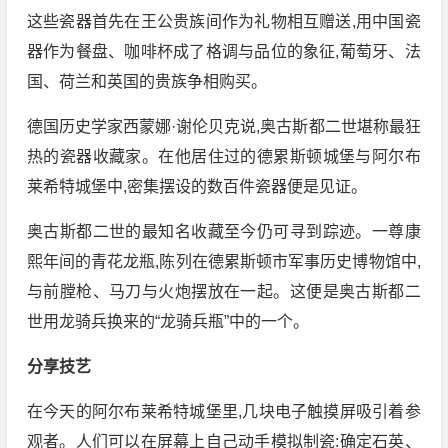
这些瓷器首先在王公贵族间作为礼物相互赠送,用中国瓷
器作为餐盘、咖啡杯成了格调与品位的象征,葡萄牙、法
国、荷兰和英国的贵族争相购买。
德国历史学家西蒙娜·谢伦贝克说,奥古斯都二世堪称最狂
热的瓷器收藏家。在他居住过的德累斯顿城堡与阿尔布
莱希特城堡中,密集摆设的数百件瓷器便是见证。
奥古斯都二世的最知名收藏至今仍可寻到踪迹。一尊康
熙年间的青花龙瓶,陈列在德累斯顿市军事历史博物馆中,
与前膛枪、马刀与火炮摆放在一起。这便是奥古斯都二
世用龙骑兵换来的“龙骑兵瓶”中的一个。
分享技艺
在今天的阿尔布莱希特城堡里,几块电子触摸屏吸引着参
观者。人们可以在屏幕上自己动手模拟制瓷:确定石英、