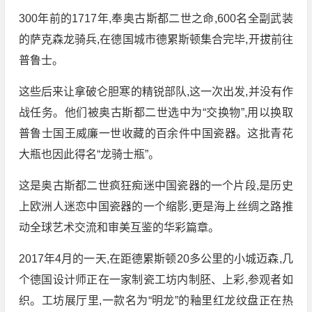
300年前的1717年,奉奥古斯都二世之命,600名全副武装
的萨克森龙骑兵,在德国城市德累斯顿集合完毕,开拔前往
普鲁士。
这些后来让拿破仑胆寒的精锐部队,这一次出发,并没有作
战任务。他们被奥古斯都二世选中为“交换物”,用以换取
普鲁士国王威廉一世收藏的百余件中国瓷器。这批青花
大瓶也因此得名“龙骑士瓶”。
这是奥古斯都二世疯狂痴迷中国瓷器的一个片段,是历史
上欧洲人迷恋中国瓷器的一个缩影,更是海上丝绸之路推
动全球艺术交流和审美互鉴的华彩篇章。
2017年4月的一天,在距德累斯顿20多公里的小城迈森,几
个德国设计师正在一家制瓷工坊内制胚、上彩,参观者如
织。工坊展厅里,一款名为“明龙”的釉里红龙纹盘正在热