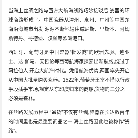
当海上丝绸之路与西方大航海线路巧妙接驳后,瓷器的环
球商路形成了。中国瓷器从漳州、泉州、广州等中国东
南沿海城市出发,源源不断地输往威尼斯、里斯本、阿姆
斯特丹、哥德堡、汉堡等欧洲港口。
西班牙、葡萄牙是中国瓷器“批发商”的欧洲先驱。迪亚
士、达·伽马、麦哲伦等西葡航海家探索出新航线,绕过了
阿拉伯人,开启大航海时代。凭借航海优势,两国率先开启
从中国大批量购买瓷器。1522年,葡萄牙王室不惜以行政
手段插手市场,规定从东印度归来的商船,货物的三分之一
必须是瓷器。
在丝路发展历程中,“通货”不仅有丝绸,瓷器在长达数百年
的时间里也是最重要商品之一,海上丝路因此也被称作“瓷
路”。