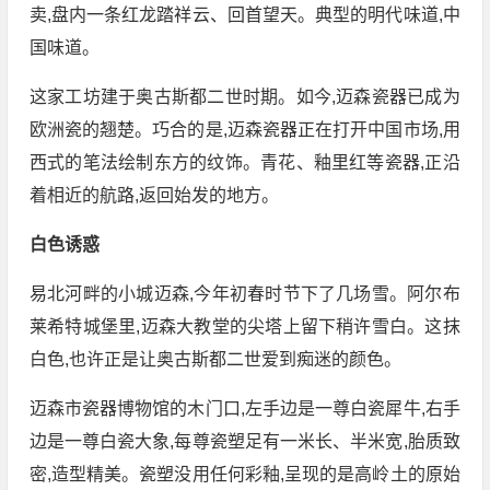
卖,盘内一条红龙踏祥云、回首望天。典型的明代味道,中
国味道。
这家工坊建于奥古斯都二世时期。如今,迈森瓷器已成为
欧洲瓷的翘楚。巧合的是,迈森瓷器正在打开中国市场,用
西式的笔法绘制东方的纹饰。青花、釉里红等瓷器,正沿
着相近的航路,返回始发的地方。
白色诱惑
易北河畔的小城迈森,今年初春时节下了几场雪。阿尔布
莱希特城堡里,迈森大教堂的尖塔上留下稍许雪白。这抹
白色,也许正是让奥古斯都二世爱到痴迷的颜色。
迈森市瓷器博物馆的木门口,左手边是一尊白瓷犀牛,右手
边是一尊白瓷大象,每尊瓷塑足有一米长、半米宽,胎质致
密,造型精美。瓷塑没用任何彩釉,呈现的是高岭土的原始