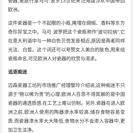
瓷器,是旅行家马可·波罗13世纪末泛海跋涉从中国带回
欧洲。
这件瓷器是一个不起眼的小瓶,掩埋在绸缎、香料等东方
奇珍异宝之中。马可·波罗把这个瓷瓶称作“波切拉纳”,它
在意大利语中与一种白色贝壳发音相近,原因是两者同样
光洁、白皙。这个词还可以夸赞女人美白的肤色,用来给
瓷瓶命名,可见欧洲人对瓷器的欣赏与渴求。
追逐痴迷
迈森瓷器工坊的市场推广经理黎玲介绍说,这种痴迷不只
源于“物以稀为贵”的心理,欧洲人百思不得其解的是中国
瓷器的通透质感,在工艺上难以仿制。另外,瓷器在进入欧
洲之前,欧洲人使用的陶器渗水率较高,储存食物容易变
质,而瓷器渗水率大大降低,食物水分不会渗入容器中,更
加卫生洁净。