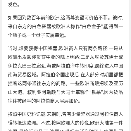
发色。
如果回到数百年前的欧洲,这两尊瓷塑可价值不菲。彼时,
来自东方的白色瓷器被欧洲人称作“白色金子”,能得到一
个瓶子或一个盘子实属幸运。
当时,想要获得中国瓷器,欧洲商人只有两条路径:一是从
欧洲出发跋涉贯穿中亚的陆上丝路;二是从埃及苏伊士或
伊拉克巴士拉,经红海或阿拉伯海中转印度,最终进入中国
南海贸易区域。阿拉伯帝国出现后,在大部分时期里都把
控着这两条通往东方的商路。一些欧洲商贩把埃及亚历
山大港、叙利亚阿勒颇与大马士革称作“铁幕”,因为货品
往往被经手的阿拉伯商人层层加价。
按照中国史料记载,宋朝时,曾有少量瓷器通过阿拉伯商人
辗转抵达欧洲。不过,按照欧洲人的传说,欧洲大陆第一件