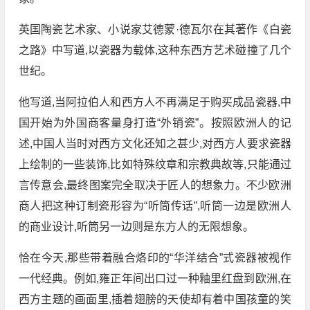
英国陶瓷艺术家、小说家艾德蒙·德瓦尔在其著作《白瓷
之路》中写道,以瓷器为载体,这种东西方艺术碰撞了几个
世纪。
他写道,当阿拉伯人和西方人不再满足于购买成品瓷器,中
国开始为外国商客量身打造“外销瓷”。按照欧洲人的记
述,中国人当时对西方文化还知之甚少,对西方人要求瓷器
上绘制的一些装饰,比如特殊纹章和宗教典故等,只能通过
言传意会,最终图案完全取决于匠人的想象力。不少欧洲
商人把这种订制瓷形容为“听筒传话”,听筒一边是欧洲人
的商业设计,听筒另一边则是东方人的无限想象。
恰在今天,那些带着融合烙印的“华洋结合”式瓷器被视作
一代经典。例如,雍正年间出口过一种釉里红盘到欧洲,在
西方主题的画面里,插着翅膀的天使却有着中国孩童的笑