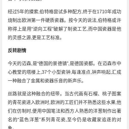
经过5年的摸索,伯特格尝试多种配方,终于在1710年成功
烧制出欧洲第一件硬质瓷器。按今天的说法,伯特格或许
称得上是用“逆向工程”破解了制瓷工艺,而中国瓷器是他
的灵感之源,更是工艺标准。
反转剧情
今天的迈森,是“德国的景德镇”,是德国瓷都。在迈森市中
心教堂的塔楼上,37个小型瓷钟,每逢准点,钟声响起,汇成
一种融合了金属和瓷器乐音的新声乐。
丝路就是这种融合的纽带。当古代画有石榴、桃子图案
的青花瓷进入欧洲时,欧洲的工匠们并不熟悉这些水果,他
们在仿制时,便用中国笔法和西方人熟悉的洋葱制作出著
名的“蓝色洋葱”系列青花瓷,至今仍是收藏家追逐的对
象。