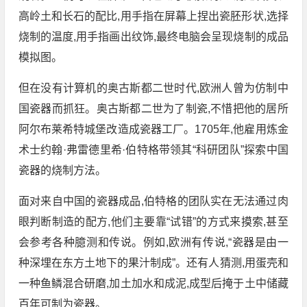
高岭土和长石的配比,用手指在屏幕上捏出瓷胚形状,选择
烧制的温度,用手指画出纹饰,最终电脑会呈现烧制的成品
模拟图。
但在没有计算机的奥古斯都二世时代,欧洲人曾为仿制中
国瓷器而抓狂。奥古斯都二世为了制瓷,不惜把他的居所
阿尔布莱希特城堡改造成瓷器工厂。1705年,他雇用炼金
术士约翰·弗雷德里希·伯特格带领其“科研团队”探索中国
瓷器的烧制方法。
面对来自中国的瓷器成品,伯特格的团队实在无法通过肉
眼判断制造的配方,他们主要靠“试错”的方式来摸索,甚至
会参考各种臆测和传说。例如,欧洲有传说,“瓷器是由一
种深埋在东方土地下的果汁制成”。还有人猜测,用蛋壳和
一种鱼鳞混合研磨,加土加水和成泥,成型后掩于土中储藏
百年可制为瓷器。