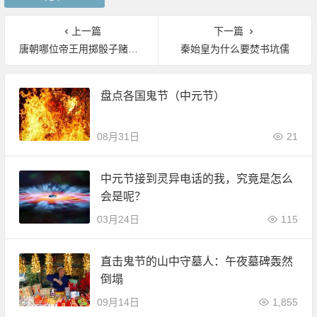
上一篇
下一篇
唐朝哪位帝王用掷骰子赌输赢的方法让后宫宫女轮流侍寝？
秦始皇为什么要焚书坑儒
盘点各国鬼节（中元节）
08月31日
21
中元节接到灵异电话的我，究竟是怎么
会是呢？
03月24日
115
直击鬼节的山中守墓人：午夜墓碑轰然
倒塌
09月14日
1,855