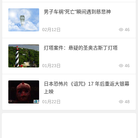
男子车祸“死亡”瞬间遇到慈悲神
02月12日
46
灯塔案件：悬疑的圣奥古斯丁灯塔
01月23日
46
日本恐怖片《诅咒》17 年后重返大银幕
上映
01月22日
48