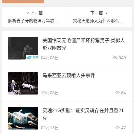
上一篇
下一篇
解析姜子牙的乾坤万年歌预言究竟是真是假
揭秘灭绝师太为什么那么恨明教?
美国惊现无毛僵尸吓坏狩猎男子 类似人
形双眼放光
04月03日
949
马来西亚云顶啃人头事件
10月08日
64
灵魂21G实验：证实灵魂存在并且重21
克
02月13日
47