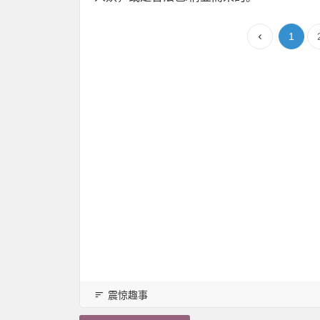
1
震惊趣事