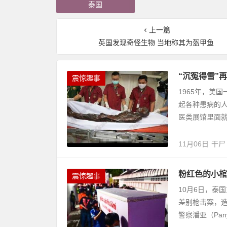
泰国
上一篇
英国发现奇怪生物 当地称其为盔甲鱼
“沉冤得雪”
震惊趣事
1965年，美
起各种患病的
医类展馆里面就
11月06日
干尸
粉红色的小棺
震惊趣事
10月6日，泰国
差别枪击案，造
警察潘亚（Panya