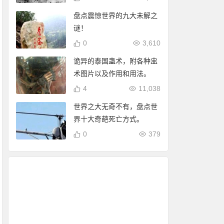
盘点震惊世界的九大未解之
谜！
0
3,610
诡异的泰国蛊术，附各种盅
术图片以及作用和用法。
4
11,038
世界之大无奇不有，盘点世
界十大奇葩死亡方式。
0
379