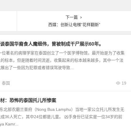
下一篇
西媒：创新让电梯“花样翻新”
再谈泰国华裔食人魔细伟，曾被制成干尸展示60年。
国一位著名的病理学家在泰国创立了一个医学博物馆，最开始是为了收集
人的标本，但是随着时间流逝，收集起来的标本越来越多，其中一个法
展出了一些因为犯罪或者错误驾驶导致...
泰国
19
材：恐怖的泰国托儿所惨案
东北部农磨兰普府（Nong Bua Lamphu）当地一家公立托儿所发生无
成36人死亡，其中24位都是儿童。 凶手身份已证实是一位34岁的前
 Kamr...