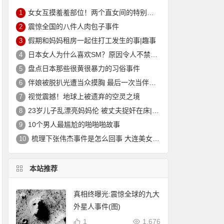
女女互摸羞羞部位！两个直女间的特别实验让人猝不及防
1
震惊全国的八件人肉包子事件
2
假期和妈妈租房一起住打工发生的事|趣事
3
日本女人为什么喜欢SM？原因令人不禁脸红
4
盘点日本那些很黄很暴力的习俗事件
5
伴娘被脱扒光遭当众摸胸 最后一次当伴娘|趣事
6
视觉震撼！地球上被遗弃的空灵之境
7
23岁儿子乱漂亮妈妈伦 被丈夫捉奸在床|趣事
8
10个男人最尴尬的啪啪啪故事
9
梳理下张伟杰事件是怎么回事 大连美女主持人因偷情被报复制作成标本
10
本站推荐
真相终曝光:震惊全球的九大
外星人事件(图)
1
1,676