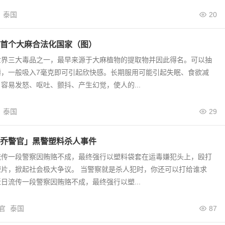
泰国
20
首个大麻合法化国家（图）
世界三大毒品之一，最早来源于大麻植物的提取物并因此得名。可以抽
嚼，一般吸入7毫克即可引起欣快感。长期服用可能引起失眠、食欲减
容易发怒、呕吐、颤抖、产生幻觉，使人的...
泰国
29
乔警官」黑警塑料杀人事件
流传一段警察因贿赂不成，最终强行以塑料袋套在运毒嫌犯头上，殴打
短片，掀起社会极大争议。 当警察就是杀人犯时，你还可以打给谁求
日流传一段警察因贿赂不成，最终强行以塑...
官
泰国
87