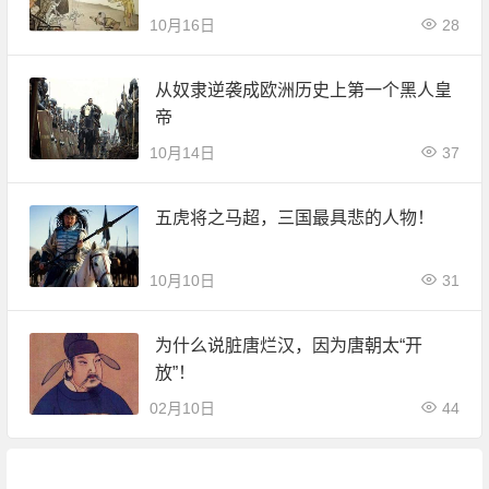
10月16日
28
从奴隶逆袭成欧洲历史上第一个黑人皇
帝
10月14日
37
五虎将之马超，三国最具悲的人物！
10月10日
31
为什么说脏唐烂汉，因为唐朝太“开
放”！
02月10日
44