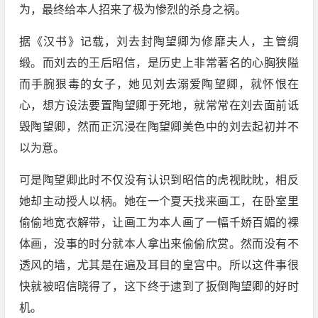
为，最终给本人招来了极为惨烈的杀身之祸。
据《汉书》记载，刘去封陶望卿为修靡夫人，主管绸
缎。而刘去的王后昭信，是历史上非常著名的心胸狭隘
而手腕狠毒的女子，她见刘去溺爱陶望卿，就怀恨在
心，想方设法要置陶望卿于死地，就常常在刘去面前诋
毁陶望卿，然而正沉浸在陶望卿美色中的刘去起初并不
以为意。
可是陶望卿此时不仅没有认识到昭信的虎视眈眈，相反
她却主动授人以柄。她在一个夏天找来画工，在卧室里
偷偷地宽衣解带，让画工为本人画了一幅千娇百媚的裸
体画，没事的时分就本人拿出来偷偷欣赏。然而没有不
透风的墙，尤其是在遍及耳目的皇宫中。所以这件事很
快就被昭信晓得了，这下终于逮到了扳倒陶望卿的好时
机。