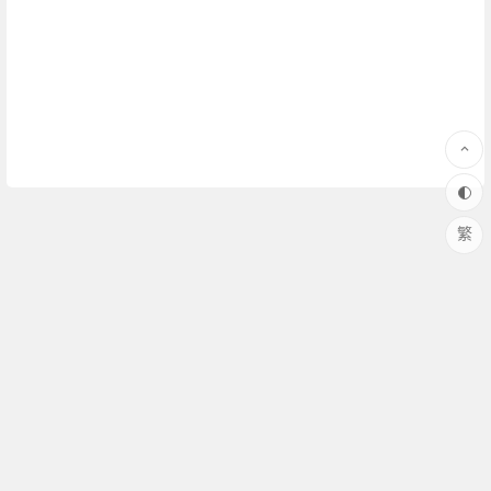
繁
©2017~2022 TANSUO.IN|64833076@QQ.com|
XML