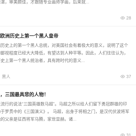
湛，审美颇佳，才跟随专业画师学画，后来就...
28
欧洲历史上第一个黑人皇帝
国历史上的第一个黑人总统，对美国社会有着极大的意义，说明了这个
的鄙视程度已经大大降低，有望达到人种平等。因此，人们往往认为，
史上第一个黑人统治者，具有跨时代的意义...
黑人
37
，三国最具悲的人物！
流行的说法“三国英雄数马超”。马超之所以给人们留下勇冠群雄的印
功于罗贯中的《三国演义》。 马超，出身于将相之门，是汉代伏波将军
的父亲是征西将军马腾，家世显赫。诸...
31