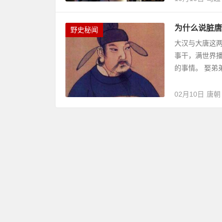
为什么说脏唐
野史秘闻
大汉与大唐这两
事干，满世界
的事情。 娶弟
02月10日
唐朝