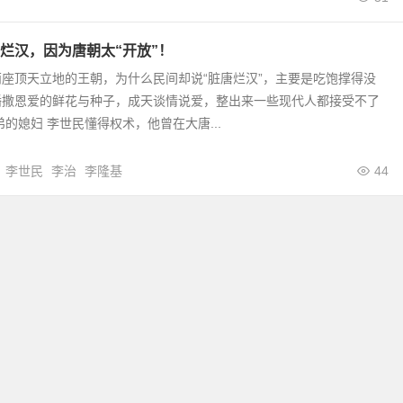
烂汉，因为唐朝太“开放”！
座顶天立地的王朝，为什么民间却说“脏唐烂汉”，主要是吃饱撑得没
播撒恩爱的鲜花与种子，成天谈情说爱，整出来一些现代人都接受不了
弟的媳妇 李世民懂得权术，他曾在大唐...
李世民
李治
李隆基
44