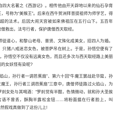
自四大名著之《西游记》。相传他由开天辟地以来的仙石孕育
，号称为“美猴王”。后来在西牛贺洲拜菩提祖师为师学艺，得
超的法术。后因大闹天宫被如来佛祖压在五行山下。五百年
唐僧救出，法号行者，保护唐僧西天取经。
师徒道心，和黎山老母、普贤、文殊化成美女，招四人为婚。
，只猪八戒迷恋女色，被菩萨吊在树上。于是，孙悟空便有了
书，孙悟空不仅没有远离女色，而且还多次与西天取经路上美丽
的女妖怪有染呢?
焰山，孙行者一调芭蕉扇”、第六十回“牛魔王罢战赴华筵，孙
败魔王，孙行者三调芭蕉扇”三章中，唐僧师徒路过火焰山，为
罗刹女处与其喝酒：“罗刹觉有半酣，色情微动，就和孙大圣挨
言语不曾丢，酥胸半露松金钮……将粉面揾在行者脸上，叫
居然假戏真做到了这份儿上!