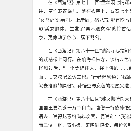
在《西游记》第七十二回“盘丝洞七情迷
往，变作麻苍蝇儿，落在衣架上，看着七个
“女菩萨”追着打。上岸后，猪八戒“哪有怜
窥”美女胴体，生发了“男不跟女斗”的怜香
泉，更像动了色心，落下骂名。
在《西游记》第八十一回“镇海寺心猿知
的妖精带上同行。在镇海禅林寺，该精以色
怪风过后，“一个美貌佳人，径上佛殿……
面……交欢配鸾俦去也。’行者暗笑道：‘我
就去掐他的臊根”。孙悟空与女色的接触又进
在《西游记》第八十四回“难灭伽持圆大
国国王要杀够一万个和尚。唐僧一行依孙悟
语去，说得赵寡妇满心欢喜，便说道：“我
面二位一张，请小娘儿来陪唱陪歇，每位该银