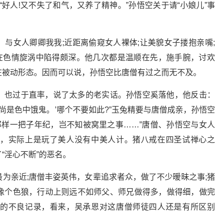
好人!又不失了和气，又养了精神。”孙悟空关于请“小娘儿”事
与女人卿卿我我;近距离偷窥女人裸体;让美貌女子搂抱亲嘴;
空在色情旋涡中陷得颇深。他几次都是温顺在先，施手腕，讨欢
在被动形态。因而可以说，孙悟空比唐僧有过之而无不及。
，也过于直率，说了太多的老实话。孙悟空奚落他，他反击：
尚是色中饿鬼。’哪个不要如此?”玉兔精要与唐僧成亲，孙悟空
那样一把子年纪，岂不知被窝里之事……”唐僧、孙悟空与女人
，实际上是玩了美人没有中美人计。猪八戒在四圣试禅心之
“淫心不断”的恶名。
为亲近;唐僧丰姿英伟，女辈追求者众，做了不少暧昧之事;猪
像个色狼，行动上则远不如师父、师兄做得多，做得细，做完
的不良记录，看来，吴承恩对这唐僧师徒四人还是有所区别