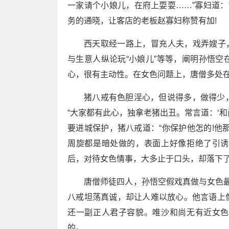
一家请个小娘儿，在府上耍耍……”寡妇道：“
务的通晓，让客店的老板赵寡妇称赞有加!
西天取经一路上，冒充人夫，戏弄嫂子，
与生意人纵论玩“小娘儿”等等，阐明孙悟
心，很有主动性。在女色问题上，唐僧多处
猪八戒有色胆淫心，但说得多，做得少
“大家都有此心，独拿老猪出丑。常言道：‘和
要进城保护，猪八戒道：“你保护他怎的!他
周旋都是暗处做的，表面上好像拒绝了引诱
后，对待女色情事，大多止于口头，却落下了
唐僧师徒四人，孙悟空假戏真做与女色最
八戒坦荡真诚，却让人难以放心。他言语上
还一副正人君子容貌。唯沙和尚无有近女色
的。