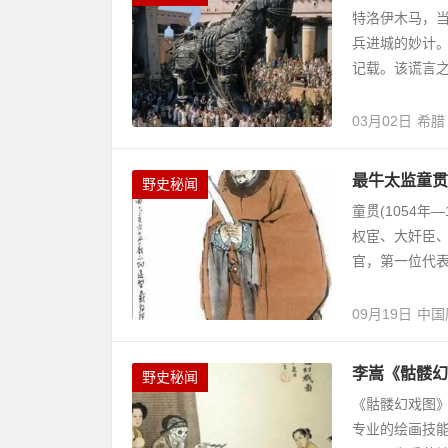
特洛伊木马，
兵进城的妙计
记载。该谎言之
03月02日
希腊
最牛太监童贯
野史秘闻
童贯(1054年
权宦、大奸臣、
官，第一位代表
09月19日
中国
李嵩《骷髅幻
野史秘闻
《骷髅幻戏图
专业的绘画技