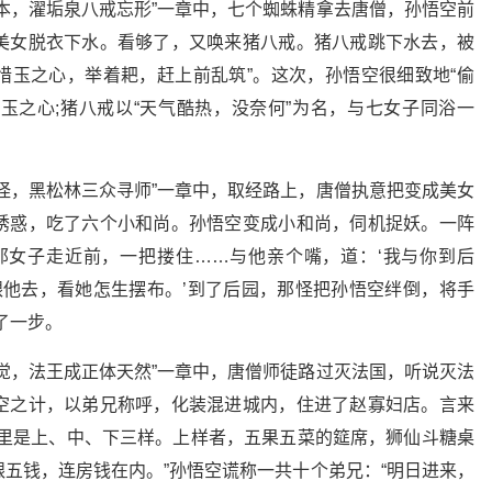
本，濯垢泉八戒忘形”一章中，七个蜘蛛精拿去唐僧，孙悟空前
美女脱衣下水。看够了，又唤来猪八戒。猪八戒跳下水去，被
香惜玉之心，举着耙，赶上前乱筑”。这次，孙悟空很细致地“偷
惜玉之心;猪八戒以“天气酷热，没奈何”为名，与七女子同浴一
怪，黑松林三众寻师”一章中，取经路上，唐僧执意把变成美女
诱惑，吃了六个小和尚。孙悟空变成小和尚，伺机捉妖。一阵
那女子走近前，一把搂住……与他亲个嘴，道：‘我与你到后
跟他去，看她怎生摆布。’到了后园，那怪把孙悟空绊倒，将手
了一步。
觉，法王成正体天然”一章中，唐僧师徒路过灭法国，听说灭法
空之计，以弟兄称呼，化装混进城内，住进了赵寡妇店。言来
这里是上、中、下三样。上样者，五果五菜的筵席，狮仙斗糖桌
五钱，连房钱在内。”孙悟空谎称一共十个弟兄：“明日进来，