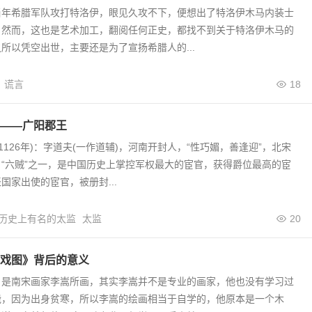
当年希腊军队攻打特洛伊，眼见久攻不下，便想出了特洛伊木马内装士
。然而，这也是艺术加工，翻阅任何正史，都找不到关于特洛伊木马的
所以凭空出世，主要还是为了宣扬希腊人的...
谎言
18
——广阳郡王
—1126年)：字道夫(一作道辅)，河南开封人，“性巧媚，善逢迎”，北宋
“六贼”之一，是中国历史上掌控军权最大的宦官，获得爵位最高的宦
国家出使的宦官，被册封...
历史上有名的太监
太监
20
戏图》背后的意义
》是南宋画家李嵩所画，其实李嵩并不是专业的画家，他也没有学习过
能，因为出身贫寒，所以李嵩的绘画相当于自学的，他原本是一个木