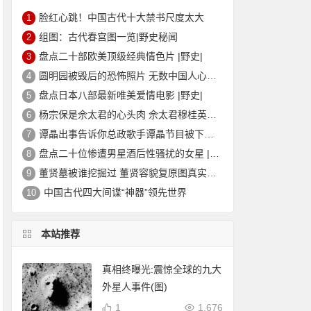
脸红心跳！中国古代十大禁书尺度太大
1
组图：古代春宫图一览|野史秘闻
2
盘点二十部欧美顶级经典情色片 |野史|
3
圆明园被毁后的恐怖照片 无数中国人心中的痛
4
盘点日本八部最新唯美爱情电影 |野史|
5
杨宗保是佘太君的心头肉 佘太君穆桂英的故事|野史秘闻
6
谭晶出事告诉你总政歌手谭晶节目被下架的真相
7
盘点二十位惨遭男星酒后性骚扰的女星 |野史|
8
董贤墓被谁挖掘过 董贤容貌复原图真实外貌|野史秘闻
9
中国古代四大间谍“神器”领先世界
10
本站推荐
真相终曝光:震惊全球的九大
外星人事件(图)
1
1,676