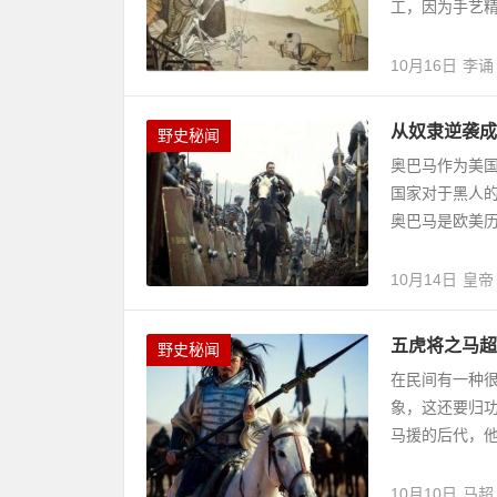
工，因为手艺精
10月16日
李诵
从奴隶逆袭成
野史秘闻
奥巴马作为美
国家对于黑人
奥巴马是欧美历
10月14日
皇帝
五虎将之马超
野史秘闻
在民间有一种很
象，这还要归
马援的后代，他
10月10日
马超