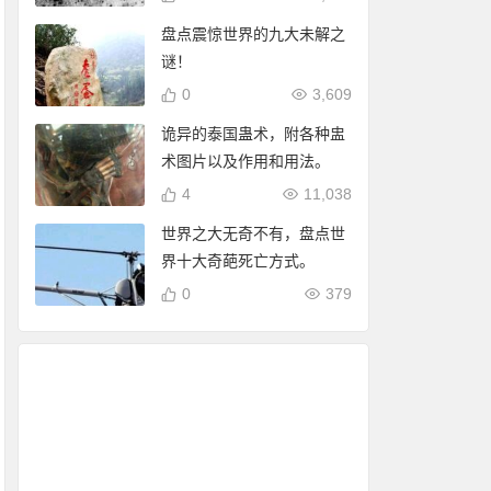
盘点震惊世界的九大未解之
谜！
0
3,609
诡异的泰国蛊术，附各种盅
术图片以及作用和用法。
4
11,038
世界之大无奇不有，盘点世
界十大奇葩死亡方式。
0
379