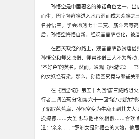
孙悟空是中国著名的神话角色之一，出
而生，因率领群猴进入水帘洞而成为众猴之王
名孙悟空，学会地煞七十二变、筋斗云等高
后，孙悟空悔悟自新。经观音菩萨点化，被
在西天取经的路上，观音菩萨欲试唐僧
孙悟空和师父唐僧、师弟沙僧三人不为所动
“不好色”的英名。然而，通观《西游记》一
的女妖怪有染。那么，孙悟空究竟与哪些美丽
在《西游记》第五十九回“唐三藏路阻火
行者二调芭蕉扇“和第六十一回“猪八戒助力
了骗取芭蕉扇，孙悟空变为牛魔王到其夫人
挨擦擦……大圣也与他相依相偎……合欢
道：‘亲亲……’”罗刹女是孙悟空的大嫂，他