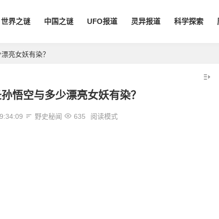
世界之谜
中国之谜
UFO报道
灵异报道
科学探索
少漂亮女妖有染？
圣孙悟空与多少漂亮女妖有染？
9:34:09
野史秘闻
635
阅读模式