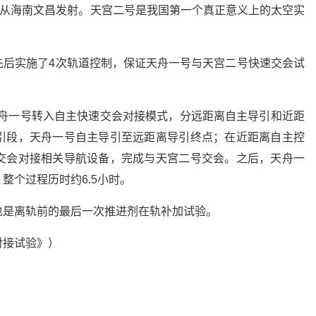
日从海南文昌发射。天宫二号是我国第一个真正意义上的太空实
先后实施了4次轨道控制，保证天舟一号与天宫二号快速交会试
制天舟一号转入自主快速交会对接模式，分远距离自主导引和近距
引段，天舟一号自主导引至远距离导引终点；在近距离自主控
交会对接相关导航设备，完成与天宫二号交会。之后，天舟一
整个过程历时约6.5小时。
也是离轨前的最后一次推进剂在轨补加试验。
对接试验》）