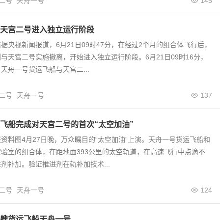
二号
天舟一号
145
天宫二号进入独立运行阶段
据央视新闻报道，6月21日09时47分，在经过2个月的组合体飞行后，
与天宫二号实施撤离，开始进入独立运行阶段。6月21日09时16分，
天舟一号货运飞船与天宫二...
二号
天舟一号
137
飞船完成对天宫二号的首次“太空加油”
资料图4月27日晚，万众瞩目的“太空加油”上演。天舟一号货运飞船和
验室的组合体，在距地面393公里的太空轨道，在高速飞行中点滴不
剂补加。验证推进剂在轨补加技术...
二号
天舟一号
124
艘货运飞船天舟一号