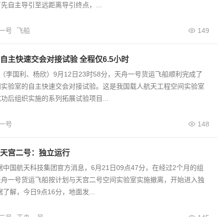
先自主导引至远距离导引终点，...
一号
飞船
149
自主快速交会对接试验 全程仅6.5小时
电（李国利、杨欣）9月12日23时58分，天舟一号货运飞船顺利完成了
间实验室的自主快速交会对接试验。这是我国载人航天工程空间实验室
功后组织实施的系列拓展试验项目...
一号
148
天宫二号：独立运行
据中国航天科技集团官方消息，6月21日09点47分，在经过2个月的组
天舟一号货运飞船按计划与天宫二号空间实验室实施撤离，开始进入独
了解，今日9点16分，地面发...