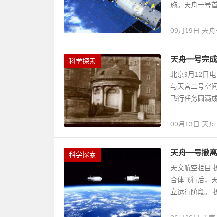
施。天舟一号首
09月19日
天舟
天舟一号完成
科学探索
北京9月12日
与天宫二号空
飞行任务圆满成
09月13日
天舟
天舟一号撤离
科学探索
天文航空栏目 
合体飞行后，
立运行阶段。 据