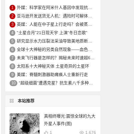
外媒：科学家在阿米什人基因中发现抗衰老突变 可延寿10年
1
亚马逊开发送货无人机：遇险时可解体坠入安全地
2
英媒：人能在中子星上行走吗？会被蒸发电离
3
“土星合月”21日现天宇 上演“冬日恋歌”
4
研究显示水力压裂法采油导致美地质断层重新活跃
5
全球十大神秘的另类自然现象——血色瀑布_大火瀑布_磁山等！
6
未来飞行器是怎样的？揭秘未来时速超6000公里的飞行器
7
太阳系十大神秘天体 土星奇异的土星环
8
美媒：脊髓刺激器助瘫痪人士重新行走
9
“超级细菌”遭遇克星？抗生素八千多种新组合效果惊人
10
本站推荐
真相终曝光:震惊全球的九大
外星人事件(图)
1
1,676