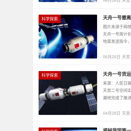
06月26日
天宫
天舟一号撤离
科学探索
图片来源于网络
天舟一号按计划
地面发送指令，
06月26日
天宫
天舟一号货运
科学探索
来源：人民日报
天宫二号空间实
漏地完成了推进
04月28日
天宫
揭秘我国第一