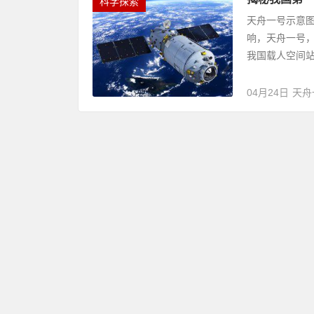
科学探索
天舟一号示意图
响，天舟一号
我国载人空间站
04月24日
天舟