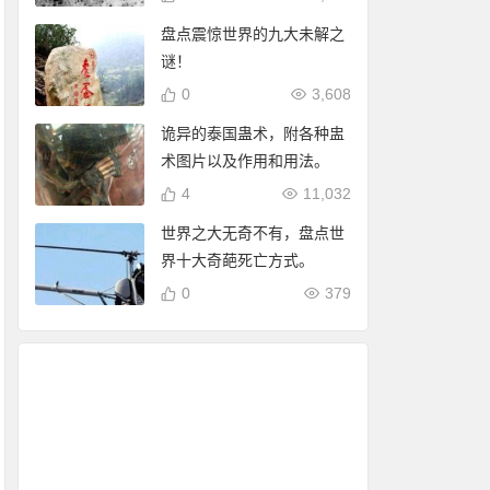
盘点震惊世界的九大未解之
谜！
0
3,608
诡异的泰国蛊术，附各种盅
术图片以及作用和用法。
4
11,032
世界之大无奇不有，盘点世
界十大奇葩死亡方式。
0
379