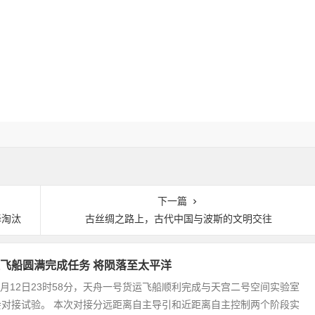
下一篇
择淘汰
古丝绸之路上，古代中国与波斯的文明交往
飞船圆满完成任务 将陨落至太平洋
9月12日23时58分，天舟一号货运飞船顺利完成与天宫二号空间实验室
会对接试验。 本次对接分远距离自主导引和近距离自主控制两个阶段实