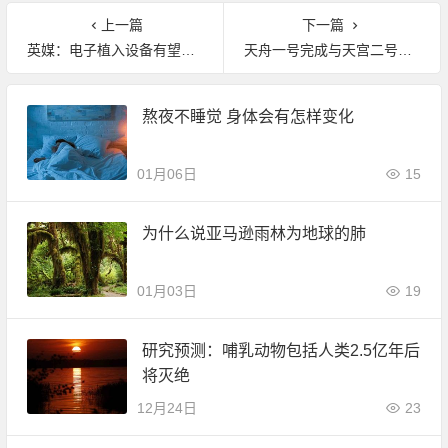
上一篇
下一篇
英媒：电子植入设备有望取代化学药物
天舟一号完成与天宫二号空间实验室自主交会对接试验
熬夜不睡觉 身体会有怎样变化
01月06日
15
为什么说亚马逊雨林为地球的肺
01月03日
19
研究预测：哺乳动物包括人类2.5亿年后
将灭绝
12月24日
23