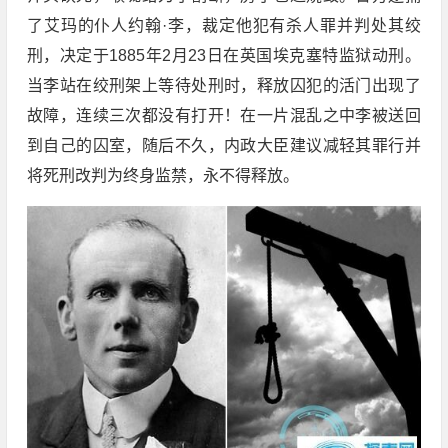
了艾玛的仆人约翰·李，裁定他犯有杀人罪并判处其绞
刑，决定于1885年2月23日在英国埃克塞特监狱动刑。
当李站在绞刑架上等待处刑时，释放囚犯的活门出现了
故障，连续三次都没有打开！在一片混乱之中李被送回
到自己的囚室，随后不久，内政大臣建议减轻其罪行并
将死刑改判为终身监禁，永不得释放。