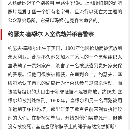
人还给她起了个别名叫‘半路生’玛姬。上图所拍摄的酒吧
照片是爱丁堡一个拥有老字号，且流行以死亡为主题的
公众聚会场所，它是以玛姬·迪克森为命名的。
约瑟夫·塞缪尔 入室洗劫并杀害警察
约瑟夫·塞缪尔出生于英国，1801年他因抢劫而被流放到
澳大利亚。此后不久他又加入了悉尼的一个黑帮组织入
室洗劫了一贵妇家产，杀害了一名被派遣到贵妇家安保
的警察。但他们很快被抓获，在审判会上，约瑟夫．塞
缪尔承认了自己的偷窃行为但否认参与过谋杀活动，而
该黑帮组织的头目由于犯罪证据不足被释放，约瑟夫·塞
缪尔却被判处绞刑。1803年，塞缪尔和另一名罪犯被用
车运到了帕拉玛塔，那里汇集了数百名前来观看执行绞
刑的人们。在祈祷完毕后，开始对他们实施死刑，但他
没有被绞死，套在塞缪尔脖子上的绳子竟然突然折断！