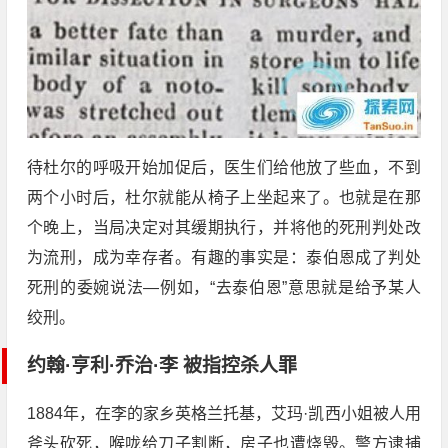
待杜尔的呼吸开始加促后，医生们给他放了些血，不到
两个小时后，杜尔就能从椅子上坐起来了。也就是在那
个晚上，当局决定对其缓期执行，并将他的死刑判处改
为流刑，成为幸存者。有趣的事实是：泰伯恩成了判处
死刑的委婉说法—例如，“去泰伯恩”意思就是给予某人
绞刑。
约翰·亨利·乔治·李 被指控杀人罪
1884年，在李的家乡英格兰托基，艾玛·凯西小姐被人用
斧头砍死，喉咙给刀子割断，房子也遭烧毁。警方逮捕