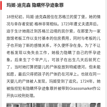
玛姬·迪克森 隐瞒怀孕迹象罪
18世纪初，玛姬·迪克森居住在苏格兰的爱丁堡，她的情
况与幸存者安妮·格林非常相似。1723年遭丈夫遗弃后，
迫于生计她南迁到苏格兰边境的凯尔索，在那里为一家
旅馆老板工作以支付基本的住房费用，同时与老板的儿
子也开始了新的感情关系，不久便怀孕在身。为了不让
老板发现以免失去工作，她极力隐瞒了自己的怀孕迹
象。后来生了个早产儿，可孩子在出生几天后就死亡
了，当时她打算把婴儿的尸体投放到特威德河，但未能
如愿，最后只得把孩子的尸体扔在河岸上。也就在同一
天婴儿的尸体被人发现，玛姬受到了追究。1724年，她
被指控犯有隐瞒怀孕迹象罪并被带到Grasssmarket作公
开执以绞刑处理。