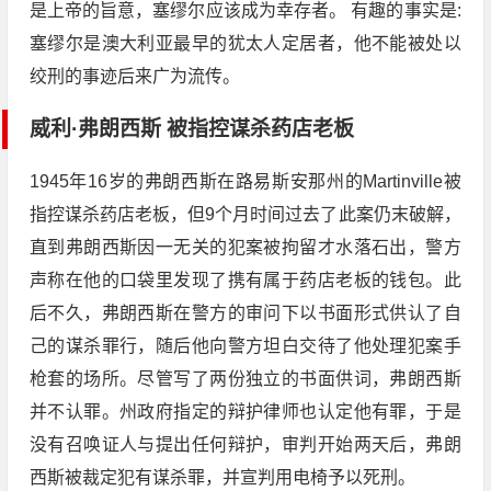
是上帝的旨意，塞缪尔应该成为幸存者。 有趣的事实是:
塞缪尔是澳大利亚最早的犹太人定居者，他不能被处以
绞刑的事迹后来广为流传。
威利·弗朗西斯 被指控谋杀药店老板
1945年16岁的弗朗西斯在路易斯安那州的Martinville被
指控谋杀药店老板，但9个月时间过去了此案仍末破解，
直到弗朗西斯因一无关的犯案被拘留才水落石出，警方
声称在他的口袋里发现了携有属于药店老板的钱包。此
后不久，弗朗西斯在警方的审问下以书面形式供认了自
己的谋杀罪行，随后他向警方坦白交待了他处理犯案手
枪套的场所。尽管写了两份独立的书面供词，弗朗西斯
并不认罪。州政府指定的辩护律师也认定他有罪，于是
没有召唤证人与提出任何辩护，审判开始两天后，弗朗
西斯被裁定犯有谋杀罪，并宣判用电椅予以死刑。