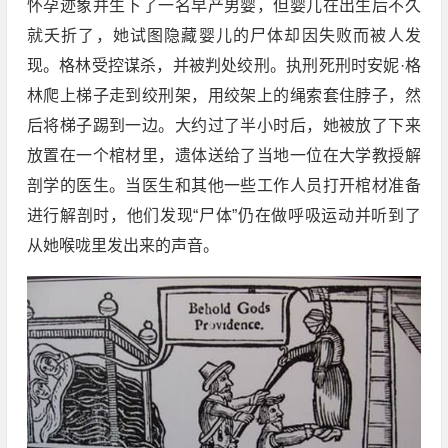
怀孕迹象并生下了一名早产男婴，但婴儿在出生后不久
就夭折了，她试图隐藏婴儿的尸体却因失败而被人发
现。格林受控谋杀，并被判处绞刑。执刑死刑时安妮·格
林爬上梯子走到绞刑架，用绞架上的绳索套住脖子，然
后将梯子踢到一边。大约过了半小时后，她被放了下来
放置在一个棺材里，遗体送给了当地一位在大学教授解
剖学的医生。当医生和其他一些工作人员打开棺材准备
进行解剖时，他们发现“尸体”仍在做呼吸运动并听到了
从她喉咙里发出来的声音。