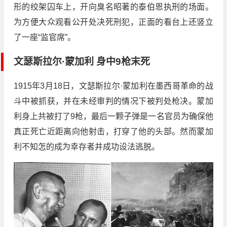
形的绞架囚车上，开向臭名昭著的泰伯恩执刑的场面。
为方便大众观看公开处决死刑犯，正面的看台上还竖立
了一座“监官席”。
文瑟斯拉尔·蒙加利 身中9枪末死
1915年3月18日，文瑟斯拉尔·蒙加利在墨西哥革命的战
斗中被抓获，并在未经审判的情况下被判处枪决。蒙加
利身上共被打了9枪，最后一颗子弹是一名官员为确保他
真正死亡近距离向他射击，打穿了他的头部。然而蒙加
利不知怎的成为幸存者并成功设法逃脱。