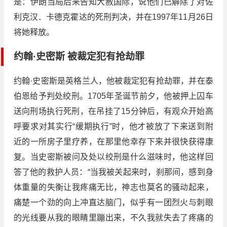
是：伊朗当局后来告知大赦国际，说他们已解除了对佐
利克汉．卡德克霍达的死刑判决，并在1997年11月26日
将她释放。
约翰·史密斯 被裁定犯有抢劫罪
约翰·史密斯是英格兰人，他被裁定犯有抢劫罪，并在泰
伯恩给予判处绞刑。1705年圣诞节前夕，他被押上囚车
送向刑场执行死刑，在吊挂了15分钟后，有观众开始高
呼要求对其实行“缓期执行”时，他才被放了下来送到附
近的一所房子里疗养，在那里他幸存下来并很快获得康
复。当史密斯被问及处以绞刑是什么滋味时，他这样回
答了他的救护人员：“当我被关起来时，刹那间，感到身
体重量的失衡让我疼痛无比，神志也莫名的骚动起来，
痛楚一个劲的向上冲直达脑门，似乎有一团烈火与刺眼
的光线要从我的眼睛里蹦出来，不久我就失去了疼痛的