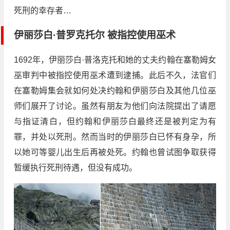
死刑的幸存者…
伊丽莎白·普罗克托尔 被指控使用巫术
1692年，伊丽莎白·普洛克托和她的丈夫约翰在塞勒姆女
巫审判中被指控使用巫术遭到逮捕。此后不久，法官们
在塞勒姆集会就如何处决约翰和伊丽莎白及其他几位巫
师们展开了讨论。虽然有朋友为他们向法院提出了请愿
与指证清白，但约翰和伊丽莎白最终还是被判定为有
罪，并处以死刑。然而当时的伊丽莎白已怀有身孕，所
以她可等婴儿出生后再被处死。约翰也曾试图争取获得
暂缓执行死刑待遇，但没有成功。