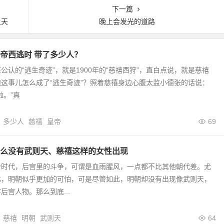
下一篇
上天
晚上会发光的道路
帝西逃时 带了多少人？
公认的“逃生奇迹”，就是1900年的“慈禧西狩”，直白点说，就是慈禧
这事儿怎么成了“逃生奇迹”？照着慈禧身边心腹太监小德张的话说：
啦。”真
多少人
慈禧
皇帝
69
么没有武则天、慈禧这样的女性出现
个时代，后宫里的斗争，可谓是血雨腥风，一点都不比其他朝代差。尤
比，明朝似乎更加的可怕，可是尽管如此，明朝却没有出现像武则天，
后宫人物。那么到底...
慈禧
明朝
武则天
64