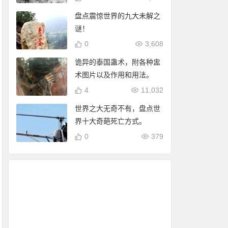
盘点震惊世界的九大未解之
谜！
0
3,608
诡异的泰国蛊术，附各种盅
术图片以及作用和用法。
4
11,032
世界之大无奇不有，盘点世
界十大奇葩死亡方式。
0
379