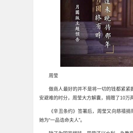
周莹
做商人最好的并不是将一切的钱都紧紧握
安避难的时分，周莹大方解囊，捐赠了10万
《辛丑条约》签署后，周莹又向慈禧捐
她为“一品诰命夫人”。