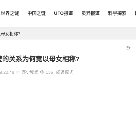
世界之谜
中国之谜
UFO报道
灵异报道
科学探索
母女相称?
莹的关系为何竟以母女相称?
9:20:48
野史秘闻
135
阅读模式