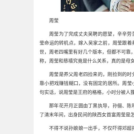
周莹
周莹为了完成丈夫吴聘的愿望，辛辛劳
莹命运的转机点，嫁入吴家之前，周莹跟着
世，周老四嘴里有好几个版本，但都不可靠
称，周莹和慈禧究竟是什么关系，真的是母女
周莹是养父周老四捡来的，刚捡到的时
靠小把戏赚钱糊口，没有固定的居所。周莹
句实话，说周莹是王府的格格，小时分被人
那年花开月正圆由丁黑执导，孙俪、陈
了清末年间，出身民间的陕西女首富周莹是
不得不说孙娘娘一出手，不仅吓得邓超