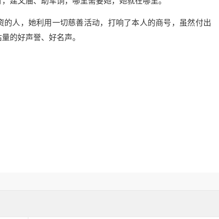
育，建文庙、助军饷，哪里需要她，她就在哪里。
资的人，她利用一切慈善活动，打响了本人的商号，虽然付出
估量的好声誉、好名声。