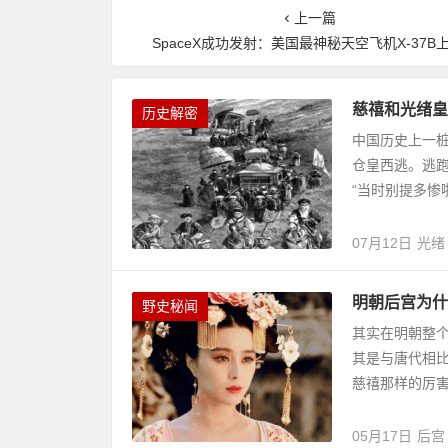
上一篇
SpaceX成功发射：美国最神秘天空飞机X-37B
慈禧和光绪皇
历史解密
中国历史上一桩
仓皇西逃。逃跑
“当时别提多惨
07月12日
光绪
明朝后宫为什
野史秘闻
其实在明朝整
其是与唐代相
慈禧那样的厉害
05月17日
后宫