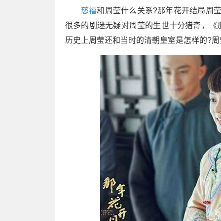
慈禧
和周莹什么关系?那年花开结局周
很多的剧迷无疑对周莹的生世十分猎奇，《
历史上周莹还和当时的清朝皇室是怎样的?周