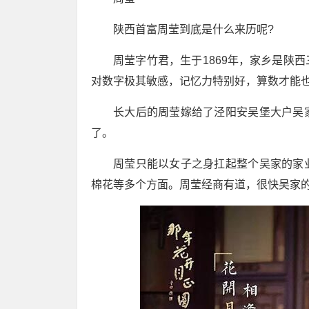
陕西首富周莹到底是什么来历呢?
周莹字竹君，生于1869年，家乡是陕
对数字极其敏感，记忆力特别好，算数才能
长大后的周莹嫁给了泾阳安吴堡大户吴
了。
周莹只能以女子之身扛起整个吴家的家
棉花等多个方面。周莹经商有道，很快吴家