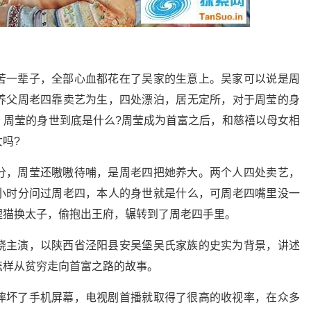
苦一辈子，全部心血都花在了吴家的生意上。吴家可以说是周
养父周老四靠卖艺为生，四处漂泊，居无定所，对于周莹的身
，周莹的身世到底是什么?周莹成为首富之后，和慈禧以母女相
吗?
分，周莹还嗷嗷待哺，是周老四把她养大。两个人四处卖艺，
小时分问过周老四，本人的身世就是什么，可周老四嘴里没一
狸猫换太子，偷抱出王府，辗转到了周老四手里。
晓主演，以陕西省泾阳县安吴堡吴氏家族的史实为背景，讲述
怎样从贫穷走向首富之路的故事。
摔坏了手机屏幕，电视剧首播就取得了很高的收视率，在众多