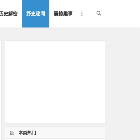
历史解密
野史秘闻
震惊趣事
本类热门