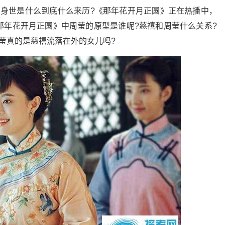
莹身世是什么到底什么来历?《那年花开月正圆》正在热播中，
那年花开月正圆》中周莹的原型是谁呢?慈禧和周莹什么关系?
莹真的是慈禧流落在外的女儿吗?