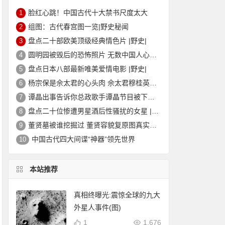
脸红心跳！中国古代十大禁书尺度太大
1
组图：古代春宫图一览|野史秘闻
2
盘点二十部欧美顶级经典情色片 |野史|
3
圆明园被毁后的恐怖照片 无数中国人心中的痛
4
盘点日本八部最新唯美爱情电影 |野史|
5
杨宗保是佘太君的心头肉 佘太君穆桂英的故事|野史秘闻
6
谭晶出事告诉你总政歌手谭晶节目被下架的真相
7
盘点二十位惨遭男星酒后性骚扰的女星 |野史|
8
董贤墓被谁挖掘过 董贤容貌复原图真实外貌|野史秘闻
9
中国古代四大间谍“神器”领先世界
10
本站推荐
真相终曝光:震惊全球的九大
外星人事件(图)
1
1,676