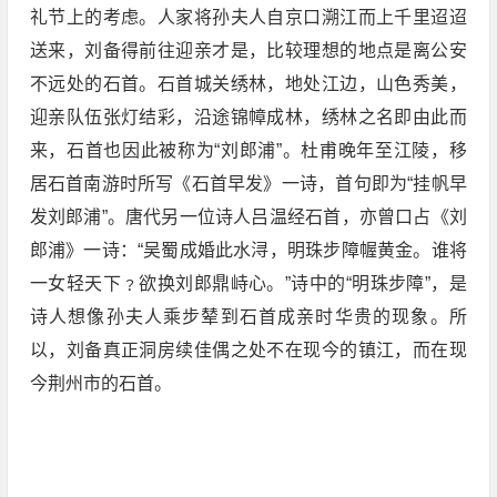
礼节上的考虑。人家将孙夫人自京口溯江而上千里迢迢
送来，刘备得前往迎亲才是，比较理想的地点是离公安
不远处的石首。石首城关绣林，地处江边，山色秀美，
迎亲队伍张灯结彩，沿途锦幛成林，绣林之名即由此而
来，石首也因此被称为“刘郎浦”。杜甫晚年至江陵，移
居石首南游时所写《石首早发》一诗，首句即为“挂帆早
发刘郎浦”。唐代另一位诗人吕温经石首，亦曾口占《刘
郎浦》一诗：“吴蜀成婚此水浔，明珠步障幄黄金。谁将
一女轻天下﹖欲换刘郎鼎峙心。”诗中的“明珠步障”，是
诗人想像孙夫人乘步辇到石首成亲时华贵的现象。所
以，刘备真正洞房续佳偶之处不在现今的镇江，而在现
今荆州市的石首。