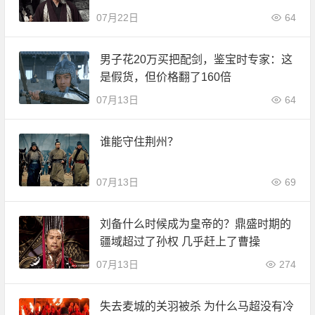
07月22日
64
男子花20万买把配剑，鉴宝时专家：这
是假货，但价格翻了160倍
07月13日
64
谁能守住荆州？
07月13日
69
刘备什么时候成为皇帝的？鼎盛时期的
疆域超过了孙权 几乎赶上了曹操
07月13日
274
失去麦城的关羽被杀 为什么马超没有冷