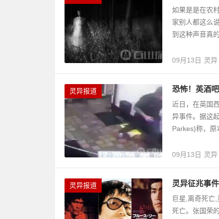
如果是是在农
家别人都这么
到这种声音真的
09月13日
灵异
恐怖！英酒吧
灵异报道
近日，在英国西
异事件。据这起事件
Parkes)称，原
09月13日
灵异
灵异征兆事件
灵异报道
巨星,离奇死亡
死亡。张国荣