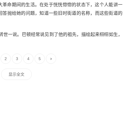
大革命期间的生活。在处于恍恍惚惚的状态下，这个人能讲一
回答抛给她的问题，知道一些旧时街道的名称，而这些街道的
胎转世一说。巴顿经常说见到了他的祖先，描绘起来栩栩如生，
2
3
4
5
显示全文