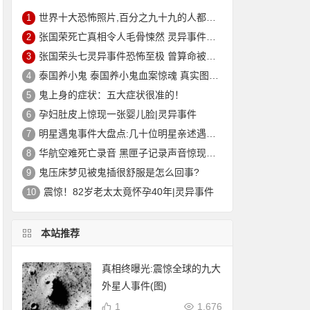
世界十大恐怖照片,百分之九十九的人都被吓到(胆小勿入)
1
张国荣死亡真相令人毛骨悚然 灵异事件缠身痛苦不堪终离去
2
张国荣头七灵异事件恐怖至极 曾算命被告知命中注定在劫难逃？
3
泰国养小鬼 泰国养小鬼血案惊魂 真实图片|灵异
4
鬼上身的症状：五大症状很准的！
5
孕妇肚皮上惊现一张婴儿脸|灵异事件
6
明星遇鬼事件大盘点:几十位明星亲述遇鬼经历和灵异事件
7
华航空难死亡录音 黑匣子记录声音惊现男子哭声震惊世人
8
鬼压床梦见被鬼插很舒服是怎么回事?
9
震惊！82岁老太太竟怀孕40年|灵异事件
10
本站推荐
真相终曝光:震惊全球的九大
外星人事件(图)
1
1,676