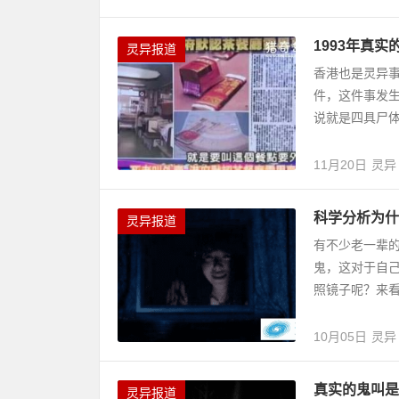
1993年真
灵异报道
香港也是灵异
件，这件事发
说就是四具尸体
11月20日
灵异
科学分析为什
灵异报道
有不少老一辈
鬼，这对于自
照镜子呢？来看
10月05日
灵异
真实的鬼叫是
灵异报道