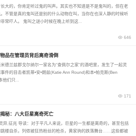
村长大的，你肯定听过鬼的叫声。其实也不知道是不是鬼叫的，但在老
说。不管是真的鬼叫还是别的什么动物在叫，当你在也深人静的时候听
非常吓人。 鬼叫之谜小时候在晚上听到这...
646
物品在管理员背后离奇滑倒
米德兰兹郡戈尔纳尔一家名为“查佩尔之家”的酒吧里，发生了一起灵
的目击者凯蒂•安•朗兹(Katie Ann Round)和本•帕克斯(Ben
本他们只...
171
揭秘：八大巨星离奇死亡
,灵异,征兆 导读：对于平凡人来说，巨星的一生都是离奇的，甚至包括
的跳楼自杀，列侬被狂热粉丝的枪杀，黄家驹的跌落舞台……这些都被