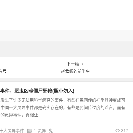
下一篇
信号
赵孟頫的前半生
事件，恶鬼凶魂僵尸邪修(胆小勿入)
来发生了许多无法用科学解释的事件，有些在民间传的神乎其神变成可
。中国十大灵异事件都是确实存在的，有些是民间传过度的谣言，而有
的灵异事件，真相让...
十大灵异事件
僵尸
灵异
鬼
317