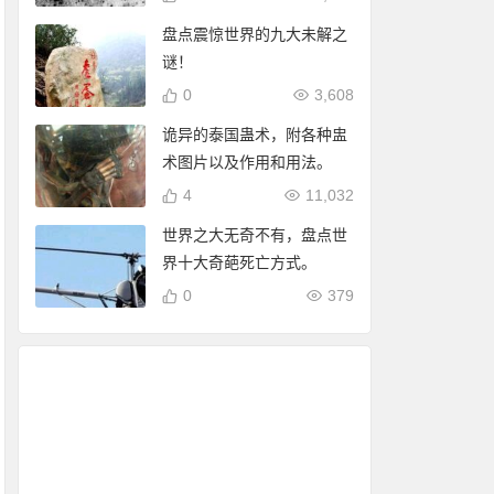
盘点震惊世界的九大未解之
谜！
0
3,608
诡异的泰国蛊术，附各种盅
术图片以及作用和用法。
4
11,032
世界之大无奇不有，盘点世
界十大奇葩死亡方式。
0
379