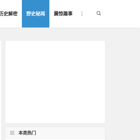
历史解密
野史秘闻
震惊趣事
本类热门