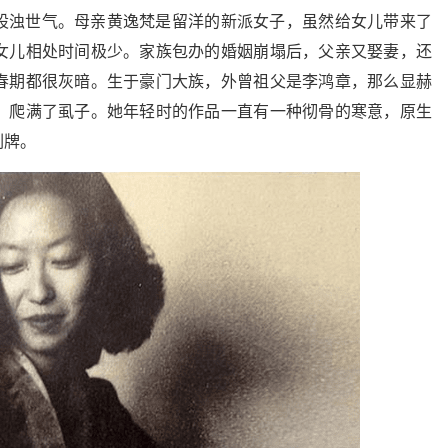
股浊世气。母亲黄逸梵是留洋的新派女子，虽然给女儿带来了
女儿相处时间极少。家族包办的婚姻崩塌后，父亲又娶妻，还
春期都很灰暗。生于豪门大族，外曾祖父是李鸿章，那么显赫
，爬满了虱子。她年轻时的作品一直有一种彻骨的寒意，原生
副牌。