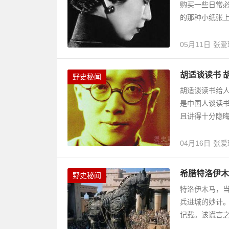
购买一些日常
的那种小纸张上
05月11日
张爱
胡适谈读书 
野史秘闻
胡适谈读书给
是中国人谈读
且讲得十分隐晦
04月16日
张爱
希腊特洛伊木
野史秘闻
特洛伊木马，
兵进城的妙计
记载。该谎言之