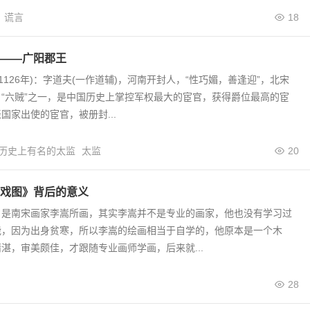
谎言
18
——广阳郡王
—1126年)：字道夫(一作道辅)，河南开封人，“性巧媚，善逢迎”，北宋
“六贼”之一，是中国历史上掌控军权最大的宦官，获得爵位最高的宦
国家出使的宦官，被册封...
历史上有名的太监
太监
20
戏图》背后的意义
》是南宋画家李嵩所画，其实李嵩并不是专业的画家，他也没有学习过
能，因为出身贫寒，所以李嵩的绘画相当于自学的，他原本是一个木
湛，审美颇佳，才跟随专业画师学画，后来就...
28