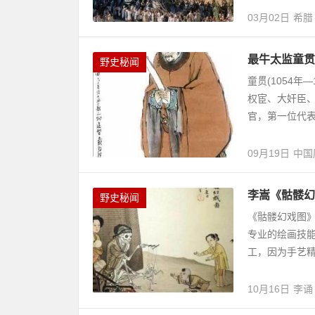
03月02日
希腊
最牛太监童贯
野史秘闻
童贯(1054年
权宦、大奸臣、
官，第一位代表
09月19日
中国
李嵩《骷髅幻
野史秘闻
《骷髅幻戏图
专业的绘画技
工，因为手艺精
10月16日
李诵