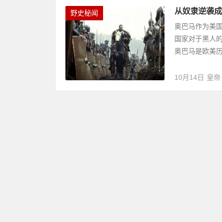
从奴隶逆袭成
野史秘闻
奥巴马作为美
国家对于黑人
奥巴马是欧美历
10月14日
皇帝