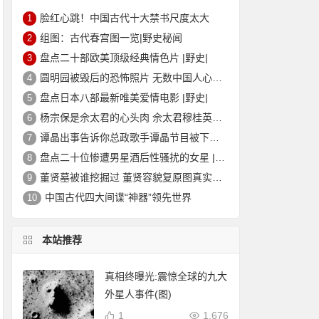
脸红心跳！中国古代十大禁书尺度太大
1
组图：古代春宫图一览|野史秘闻
2
盘点二十部欧美顶级经典情色片 |野史|
3
圆明园被毁后的恐怖照片 无数中国人心中的痛
4
盘点日本八部最新唯美爱情电影 |野史|
5
杨宗保是佘太君的心头肉 佘太君穆桂英的故事|野史秘闻
6
谭晶出事告诉你总政歌手谭晶节目被下架的真相
7
盘点二十位惨遭男星酒后性骚扰的女星 |野史|
8
董贤墓被谁挖掘过 董贤容貌复原图真实外貌|野史秘闻
9
中国古代四大间谍“神器”领先世界
10
本站推荐
真相终曝光:震惊全球的九大
外星人事件(图)
1
1,676