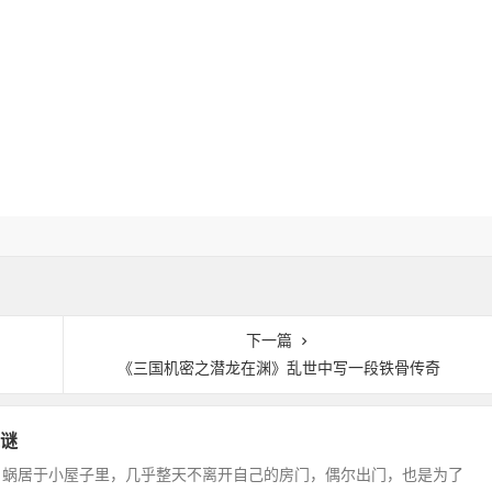
下一篇
《三国机密之潜龙在渊》乱世中写一段铁骨传奇
谜
，蜗居于小屋子里，几乎整天不离开自己的房门，偶尔出门，也是为了