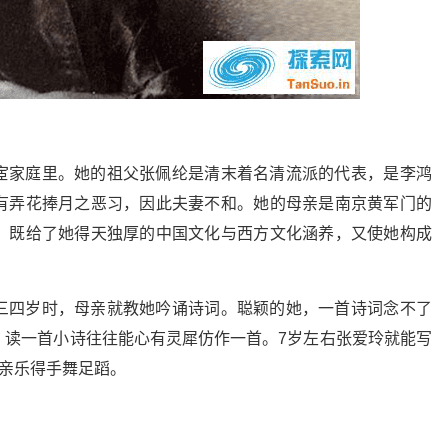
宦家庭里。她的祖父张佩纶是清末着名清流派的代表，是李鸿
有弄花捧月之恶习，因此夫妻不和。她的母亲是南京黄军门的
，既给了她得天独厚的中国文化与西方文化涵养，又使她构成
三四岁时，母亲就教她吟诵诗词。聪颖的她，一首诗词念不了
，读一首小诗往往能心有灵犀仿作一首。7岁左右张爱玲就能写
母亲乐得手舞足蹈。