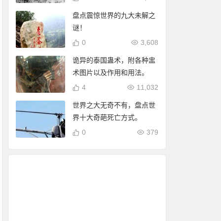
盘点震惊世界的九大未解之
谜！
0
3,608
诡异的泰国蛊术，附各种盅
术图片以及作用和用法。
4
11,032
世界之大无奇不有，盘点世
界十大奇葩死亡方式。
0
379