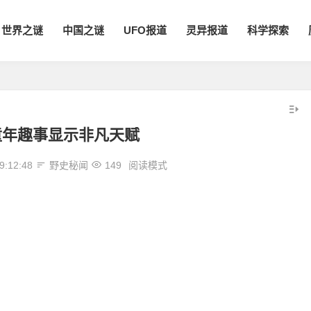
世界之谜
中国之谜
UFO报道
灵异报道
科学探索
童年趣事显示非凡天赋
9:12:48
野史秘闻
149
阅读模式