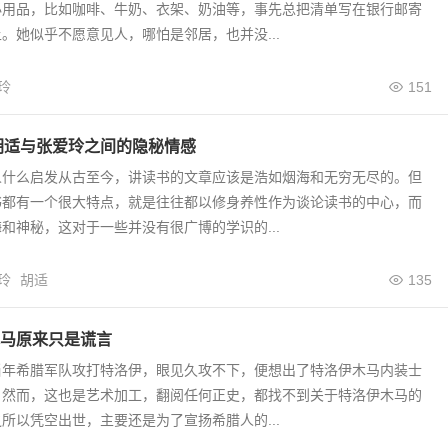
必用品，比如咖啡、牛奶、衣架、奶油等，事先总把清单写在银行邮寄
。她似乎不愿意见人，哪怕是邻居，也并没...
玲
151
胡适与张爱玲之间的隐秘情感
人什么启发从古至今，讲读书的文章应该是浩如烟海和无穷无尽的。但
书都有一个很大特点，就是往往都以修身养性作为谈论读书的中心，而
和神秘，这对于一些并没有很广博的学识的...
玲
胡适
135
马原来只是谎言
当年希腊军队攻打特洛伊，眼见久攻不下，便想出了特洛伊木马内装士
。然而，这也是艺术加工，翻阅任何正史，都找不到关于特洛伊木马的
所以凭空出世，主要还是为了宣扬希腊人的...