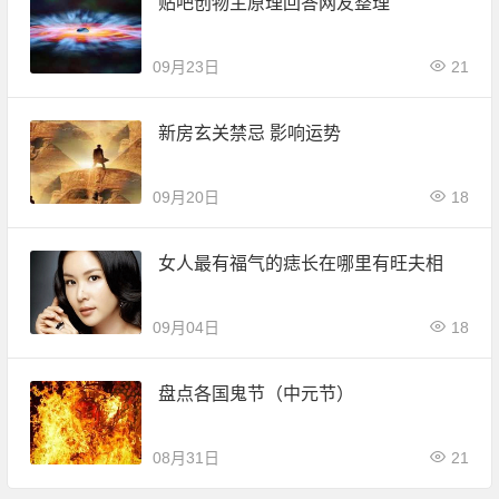
贴吧创物主原理回答网友整理
09月23日
21
新房玄关禁忌 影响运势
09月20日
18
女人最有福气的痣长在哪里有旺夫相
09月04日
18
盘点各国鬼节（中元节）
08月31日
21