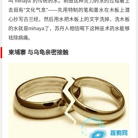
叫“mihaya”的传统药水。制造这种灵力药水的过程看上
去挺有“文化气息”——先用特制的笔和墨水在木板上潜
心抄写古兰经，然后用水把木板上的文字洗掉，洗木板
的水就是mihaya了，苏丹人相信喝下这种巫术药水能够
祛除病痛。
柬埔寨 与乌龟亲密接触