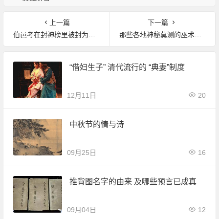
上一篇
下一篇
伯邑考在封神榜里被封为什么神位?
那些各地神秘莫测的巫术驱邪
“借妇生子” 清代流行的 “典妻”制度
12月11日
20
中秋节的情与诗
09月25日
16
推背图名字的由来 及哪些预言已成真
09月04日
12