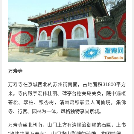
万寿寺
万寿寺在京城西北的苏州街南面，占地面积31800平方
米。寺内殿宇宏伟壮丽、碑亭台榭美轮美奂，院中遍植
苍松、翠柏、银杏树，清幽肃穆彰显人间仙境，集佛
寺、行宫、园林为一体，风格独特享誉京城。
万寿寺坐北朝南，山门上方有清顺治御赐的石匾，上书
“敕建护国万寿寺”。山门撇山影壁的砖雕，构图精细，