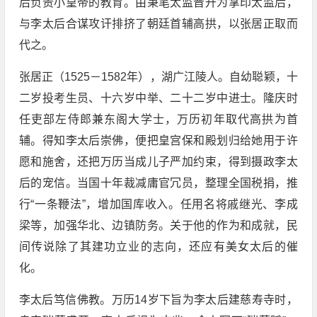
后负责小皇帝的教育。由秉笔太监晋升为掌印太监后，
与李太后合谋攻讦排挤了朝廷首辅高拱，以张居正取而
代之。
张居正（1525－1582年），湖广江陵人。自幼聪颖，十
二岁投考生员、十六岁中举、二十二岁中进士。隆庆时
任吏部左侍郎兼东阁大学士，万历初年取代高拱为首
辅。得知李太后崇佛，便把皇宫保和殿划归给她用于许
愿和施舍，还把万历当成儿子严加约束，得到摄政李太
后的宠信。当国十年裁减庸官冗员，整理全国税捐，推
行“一条鞭法”，增加国库收入。任用名将戚继光、李成
梁等，加强华北、边镇防务。关于他的作为和成就，民
间传说除了其建功立业的志向，还应有美女太后的催
化。
李太后笃信佛教。万历14岁下旨为李太后建慈寿寺时，