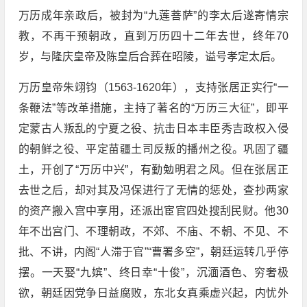
万历成年亲政后，被封为“九莲菩萨”的李太后遂寄情宗
教，不再干预朝政，直到万历四十二年去世，终年70
岁，与隆庆皇帝及陈皇后合葬在昭陵，谥号孝定太后。
万历皇帝朱翊钧（1563-1620年），支持张居正实行“一
条鞭法”等改革措施，主持了著名的“万历三大征”，即平
定蒙古人叛乱的宁夏之役、抗击日本丰臣秀吉政权入侵
的朝鲜之役、平定苗疆土司反叛的播州之役。巩固了疆
土，开创了“万历中兴”，有勤勉明君之风。但在张居正
去世之后，却对其及冯保进行了无情的惩处，查抄两家
的资产搬入宫中享用，还派出宦官四处搜刮民财。他30
年不出宫门、不理朝政，不郊、不庙、不朝、不见、不
批、不讲，内阁“人滞于官”“曹署多空”，朝廷运转几乎停
摆。一天娶“九嫔”、终日幸“十俊”，沉湎酒色、穷奢极
欲，朝廷因党争日益腐败，东北女真乘虚兴起，内忧外