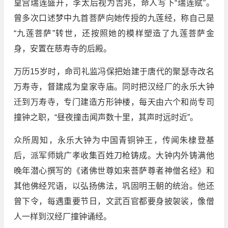
皇宫瑞莲盛开，李太后视为吉兆，命人写下“瑞莲赋”。
曾多次口述梦中九首菩萨向她传授的九莲经，称自己是
“九莲菩萨”转世，还按照她的模样塑造了九莲菩萨金
身，安置在慈寿寺的后殿。
万历15岁时，命司礼监冯保把始建于唐代的聚瑟寺改名
万寿寺，督建成为皇家寺庙。同时把汉经厂的永乐大钟
迁到万寿寺，专门建造方形钟楼，每天由六个和尚专司
撞钟之职，“昼夜撞击闻声数十里，其声时远时近”。
众所周知，永乐大钟为中国青铜钟王，传闻朱棣登基
后，派军师姚广孝收集百姓刀枪铸成。大钟内外铸满他
晚年潜心撰写的《诸佛世尊如来菩萨尊者神僧名经》和
其他佛经咒语，以弘扬佛法，巩固明王朝的统治。他还
曾下令，每遇重要节日，文武百官都要身披袈裟，像僧
人一样到汉经厂撞钟诵经。