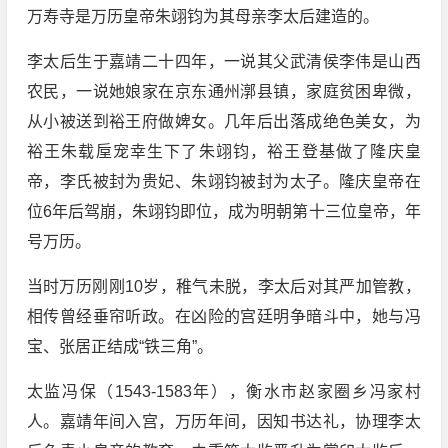
万寿寺是万历皇帝朱翊钧为其母亲李太后建造的。
李太后生于嘉靖二十四年，一说其父武清侯李伟是山西
农民，一说她娘家在京东通州漷县镇，家庭贫困卑微，
从小被送到裕王府做婢女。几年后出落成绝色美女，为
裕王朱载垕宠幸生下了朱翊钧，裕王登基做了隆庆皇
帝，李氏被封为贵妃、朱翊钧被封为太子。隆庆皇帝在
位6年后驾崩，朱翊钧即位，成为明朝第十三位皇帝，年
号万历。
当时万历刚刚10岁，稚气未脱，李太后对其严加管教，
相传曾经垂帘听政。在凶险的宫廷明争暗斗中，她与冯
宝、张居正结成“铁三角”。
太监冯保（1543-1583年），衡水市赵家圈乡冯家村
人。嘉靖年间入宫，万历年间，因知书达礼，协理李太