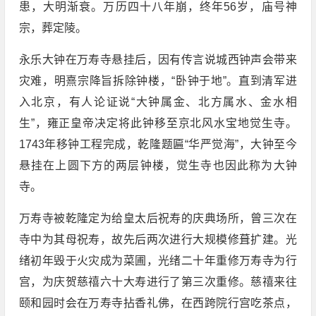
患，大明渐衰。万历四十八年崩，终年56岁，庙号神
宗，葬定陵。
永乐大钟在万寿寺悬挂后，因有传言说城西钟声会带来
灾难，明熹宗降旨拆除钟楼，“卧钟于地”。直到清军进
入北京，有人论证说“大钟属金、北方属水、金水相
生”，雍正皇帝决定将此钟移至京北风水宝地觉生寺。
1743年移钟工程完成，乾隆题匾“华严觉海”，大钟至今
悬挂在上圆下方的两层钟楼，觉生寺也因此称为大钟
寺。
万寿寺被乾隆定为给皇太后祝寿的庆典场所，曾三次在
寺中为其母祝寿，故先后两次进行大规模修葺扩建。光
绪初年毁于火灾成为菜圃，光绪二十年重修万寿寺为行
宫，为庆贺慈禧六十大寿进行了第三次重修。慈禧来往
颐和园时会在万寿寺拈香礼佛，在西跨院行宫吃茶点，