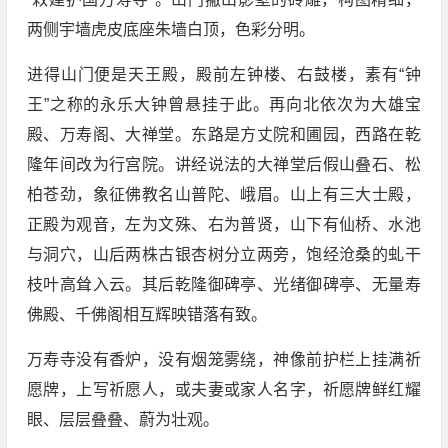
两侧宇墙虎皮底座朱墙白顶，色彩分明。
进得山门便是天王殿，殿前左钟楼、右鼓楼，素有“钟
王”之称的永乐大钟曾悬挂于此。再向北依次为大雄宝
殿、万寿阁、大禅堂。东路是方丈院和圃园，西路在乾
隆年间改为行宫院。讲经说法的大禅堂后假山叠石、松
柏苍劲，象征佛教名山普陀、峨眉。山上有三大士殿，
正殿为观音，左为文殊、右为普贤，山下有仙桥、水池
与洞穴，山后两株古银杏树分立两旁，饱经沧桑的虬干
枝叶高耸入云。其后乾隆御碑亭、光绪御碑亭、无量寿
佛殿、千佛阁相互辉映错落有致。
万寿寺没有香炉，没有烟笼雾绕，神像前护栏上挂满祈
愿牌，上写祈愿人，或夫妻或家人名字，祈愿牌鲜红耀
眼、层层叠叠、蔚为壮观。