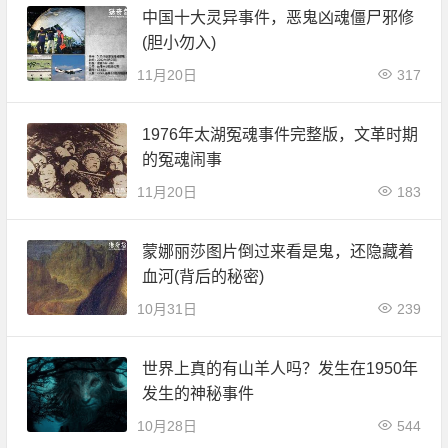
中国十大灵异事件，恶鬼凶魂僵尸邪修
(胆小勿入)
11月20日
317
1976年太湖冤魂事件完整版，文革时期
的冤魂闹事
11月20日
183
蒙娜丽莎图片倒过来看是鬼，还隐藏着
血河(背后的秘密)
10月31日
239
世界上真的有山羊人吗？发生在1950年
发生的神秘事件
10月28日
544