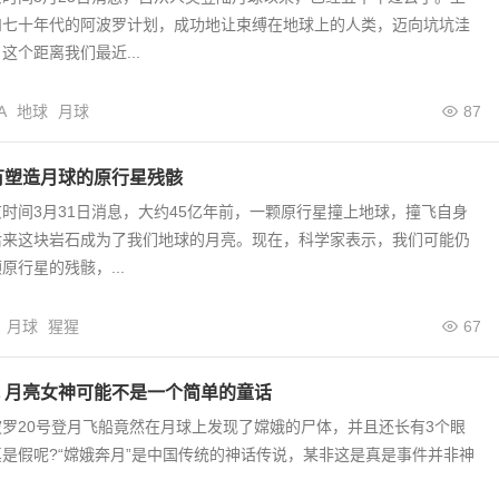
和七十年代的阿波罗计划，成功地让束缚在地球上的人类，迈向坑坑洼
这个距离我们最近...
A
地球
月球
87
有塑造月球的原行星残骸
时间3月31日消息，大约45亿年前，一颗原行星撞上地球，撞飞自身
后来这块岩石成为了我们地球的月亮。现在，科学家表示，我们可能仍
原行星的残骸，...
月球
猩猩
67
 月亮女神可能不是一个简单的童话
罗20号登月飞船竟然在月球上发现了嫦娥的尸体，并且还长有3个眼
是假呢?“嫦娥奔月”是中国传统的神话传说，某非这是真是事件并非神