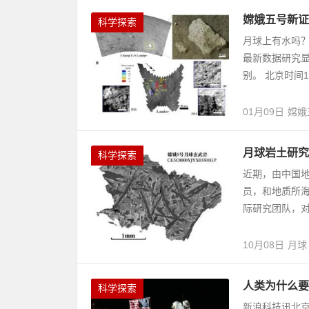
嫦娥五号新证
科学探索
月球上有水吗
最新数据研究显
别。 北京时间1
01月09日
嫦娥
月球岩土研究
科学探索
近期，由中国
员，和地质所海外
际研究团队，对
10月08日
月球
人类为什么要
科学探索
新浪科技讯北京