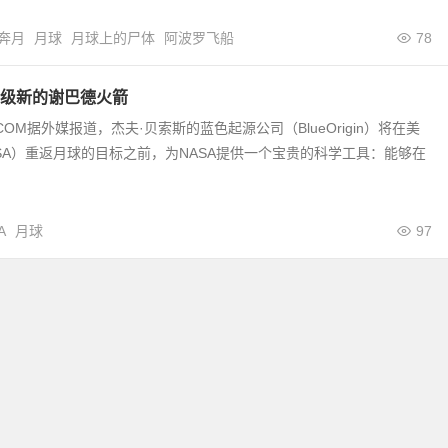
奔月
月球
月球上的尸体
阿波罗飞船
78
级新的谢巴德火箭
a.COM据外媒报道，杰夫·贝索斯的蓝色起源公司（BlueOrigin）将在美
SA）重返月球的目标之前，为NASA提供一个宝贵的科学工具：能够在
A
月球
97