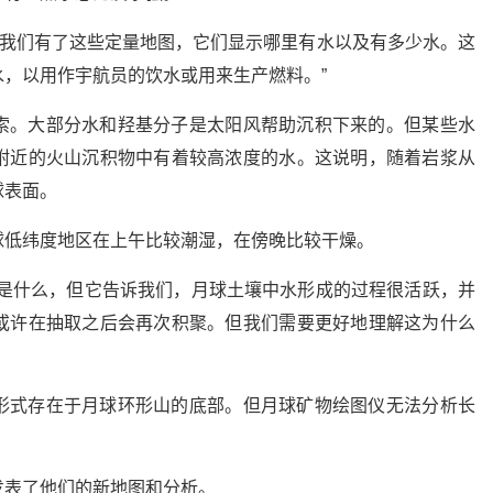
在我们有了这些定量地图，它们显示哪里有水以及有多少水。这
，以用作宇航员的饮水或用来生产燃料。”
索。大部分水和羟基分子是太阳风帮助沉积下来的。但某些水
附近的火山沉积物中有着较高浓度的水。这说明，随着岩浆从
球表面。
球低纬度地区在上午比较潮湿，在傍晚比较干燥。
制是什么，但它告诉我们，月球土壤中水形成的过程很活跃，并
或许在抽取之后会再次积聚。但我们需要更好地理解这为什么
形式存在于月球环形山的底部。但月球矿物绘图仪无法分析长
发表了他们的新地图和分析。