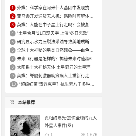
外媒：科学家在阿米什人基因中发现抗衰老突变 可延寿10年
1
亚马逊开发送货无人机：遇险时可解体坠入安全地
2
英媒：人能在中子星上行走吗？会被蒸发电离
3
“土星合月”21日现天宇 上演“冬日恋歌”
4
研究显示水力压裂法采油导致美地质断层重新活跃
5
全球十大神秘的另类自然现象——血色瀑布_大火瀑布_磁山等！
6
未来飞行器是怎样的？揭秘未来时速超6000公里的飞行器
7
太阳系十大神秘天体 土星奇异的土星环
8
美媒：脊髓刺激器助瘫痪人士重新行走
9
“超级细菌”遭遇克星？抗生素八千多种新组合效果惊人
10
本站推荐
真相终曝光:震惊全球的九大
外星人事件(图)
1
1,676