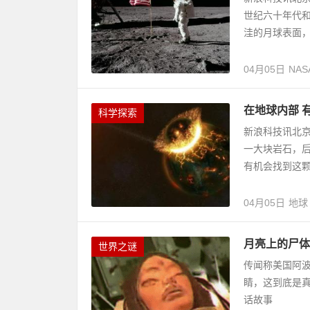
世纪六十年代
洼的月球表面，
04月05日
NAS
在地球内部 
科学探索
新浪科技讯北京
一大块岩石，
有机会找到这颗
04月05日
地球
月亮上的尸体
世界之谜
传闻称美国阿波
睛，这到底是真
话故事