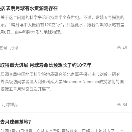
据 表明月球有水资源测存在
？关于这个问题的科学争论已持续半个多世纪。不过，嫦娥五号探测的
示，1吨月壤中大概约有120克“水”，只是此水，跟我们喝的水略有差
月8日，由中科院地质与地球物理...
五号
月球
49
取得重大进展 月球寿命比预想长了约10亿年
地质调查局中国地质科学院地质研究所北京离子探针中心刘敦一研究
高级访问学者澳大利亚科廷大学Alexander Nemchin教授领衔的国
嫦娥五号月球玄武岩开展了...
月球样品
64
去月球建基地？
时间3月23日消息，自从人类登陆月球以来，已经五十年过去了。上