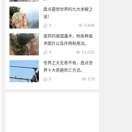
盘点震惊世界的九大未解之
谜！
0
3,608
诡异的泰国蛊术，附各种盅
术图片以及作用和用法。
4
11,032
世界之大无奇不有，盘点世
界十大奇葩死亡方式。
0
379