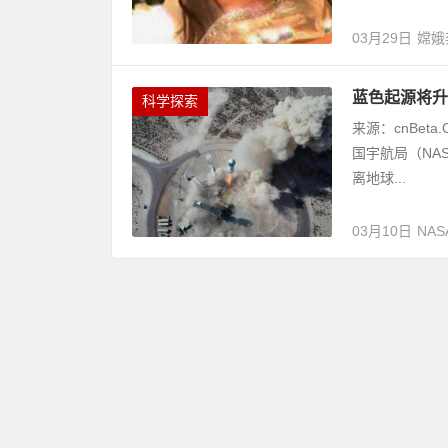
03月29日
嫦娥
蓝色起源将升
科学探索
来源：cnBet
国宇航局（NA
离地球...
03月10日
NAS