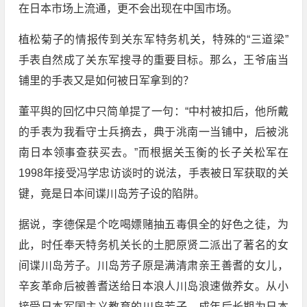
在日本市场上流通，更不会出现在中国市场。
植松菊子的情报传到关东军特务机关，特殊的“三道梁”
手表自然成了关东军搜寻的重要目标。那么，王爷庙当
铺里的手表又是如何被日军拿到的？
董平舆的回忆中只简单提了一句：“中村被扣后，他所戴
的手表为我看守士兵摘去，典于洮南一当铺中，后被洮
南日本领事查获买去。”而根据关玉衡的长子关松军在
1998年接受冯学忠访谈时的说法，手表被日军获取的关
键，竟是日本间谍川岛芳子设的陷阱。
据说，李德保是个吃喝嫖赌抽五毒俱全的好色之徒，为
此，时任奉天特务机关长的土肥原贤二派出了著名的女
间谍川岛芳子。川岛芳子原是满清肃亲王善耆的女儿，
辛亥革命后被善耆送给日本浪人川岛浪速做养女。从小
接受日本军国主义教育的川岛芳子，成年后长期为日本