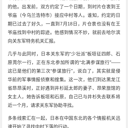
的他。出发前，双方约定了一个日期，到时片仓衷到王
爷庙（今乌兰浩特市）接应中村等人。谁知，约定的日
期已过去了好久，一直到7月18日，片仓衷也没有在王
爷庙找到中村的踪迹。他感到情况不妙，就前去哈尔滨
向关东军特务机关汇报。
几乎与此同时，日本关东军的“少壮派”板垣征四郎、石
原莞尔一行，正在东北参加所谓的“北满参谋旅行”——
这已是他们的第三次“参谋旅行”，说白了，其实就是侵
华前的军事情报侦察和搜集。这一次，他们到达黑龙江
省昂昂溪时，正好遇到井杉延太郎的妻子、昂荣旅馆的
女主人，她告诉板垣和石原，自己已与井杉失去联系将
近一个月，请求关东军协助寻找。
多条线索汇在一起，日本在中国东北的各个情报机关迅
速开始了寻找中村下落的行动。