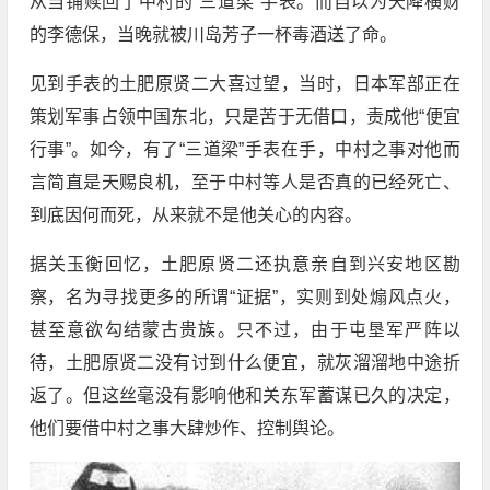
从当铺赎回了中村的“三道梁”手表。而自以为天降横财
的李德保，当晚就被川岛芳子一杯毒酒送了命。
见到手表的土肥原贤二大喜过望，当时，日本军部正在
策划军事占领中国东北，只是苦于无借口，责成他“便宜
行事”。如今，有了“三道梁”手表在手，中村之事对他而
言简直是天赐良机，至于中村等人是否真的已经死亡、
到底因何而死，从来就不是他关心的内容。
据关玉衡回忆，土肥原贤二还执意亲自到兴安地区勘
察，名为寻找更多的所谓“证据”，实则到处煽风点火，
甚至意欲勾结蒙古贵族。只不过，由于屯垦军严阵以
待，土肥原贤二没有讨到什么便宜，就灰溜溜地中途折
返了。但这丝毫没有影响他和关东军蓄谋已久的决定，
他们要借中村之事大肆炒作、控制舆论。