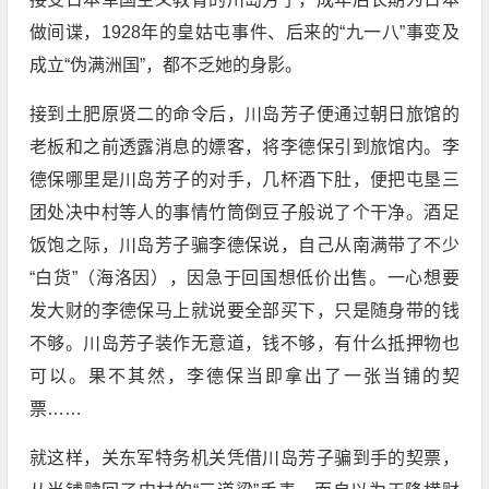
做间谍，1928年的皇姑屯事件、后来的“九一八”事变及
成立“伪满洲国”，都不乏她的身影。
接到土肥原贤二的命令后，川岛芳子便通过朝日旅馆的
老板和之前透露消息的嫖客，将李德保引到旅馆内。李
德保哪里是川岛芳子的对手，几杯酒下肚，便把屯垦三
团处决中村等人的事情竹筒倒豆子般说了个干净。酒足
饭饱之际，川岛芳子骗李德保说，自己从南满带了不少
“白货”（海洛因），因急于回国想低价出售。一心想要
发大财的李德保马上就说要全部买下，只是随身带的钱
不够。川岛芳子装作无意道，钱不够，有什么抵押物也
可以。果不其然，李德保当即拿出了一张当铺的契
票……
就这样，关东军特务机关凭借川岛芳子骗到手的契票，