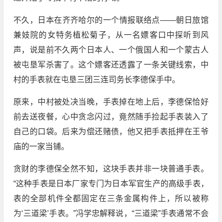
不久，日本在齐齐哈尔的一个情报联络点——朝日旅馆
兼妓院的女特务植松菊子，从一名嫖客口中探听到风
声，说是前不久两个日本人、一个俄国人和一个蒙古人
被屯垦军杀害了。这个嫖客还透露了一条关键线索，中
村的手表就在屯垦三团三连司务长李德保手中。
原来，中村被处决当晚，手表掉在地上后，李德保恰好
前去送夜餐，心中贪念闪过，竟然随手捡起手表装入了
自己的口袋。后来为偿还赌债，他又把手表抵押在王爷
庙的一家当铺。
贪财的李德保全然不知，这块手表并非一块普通手表。
“这种手表是日本厂家专门为日本军官生产的高级手表，
表的全部机件全都固定在三条金属构件上，所以被称
为‘三道梁’手表。”冯学忠解释说，“三道梁”手表通常不会