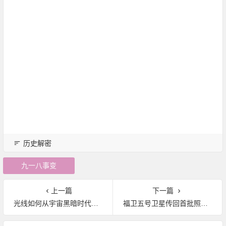
历史解密
九一八事变
上一篇
下一篇
光线如何从宇宙黑暗时代逃逸：黑洞让宇宙变光明
福卫五号卫星传回首批照片失焦？台科技部门回应