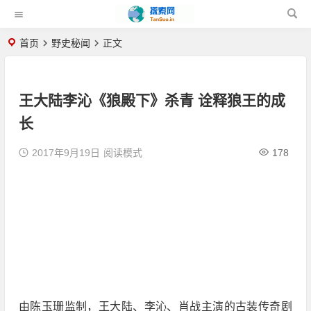
首页
野史秘闻
正文
王大陆李沁《狼殿下》杀青 诠释狼王的成
长
2017年9月19日
阅读模式
178
由陈玉珊监制，王大陆、李沁、肖战主演的古装传奇剧