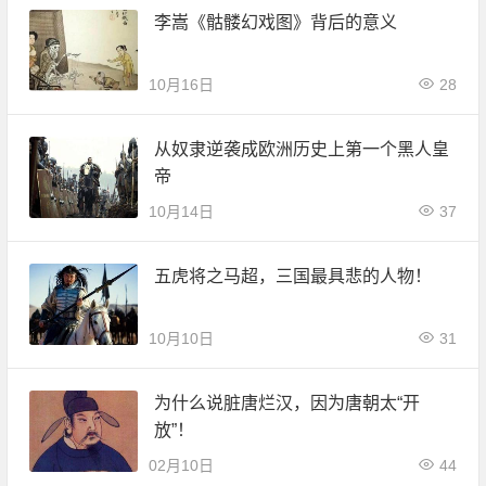
李嵩《骷髅幻戏图》背后的意义
10月16日
28
从奴隶逆袭成欧洲历史上第一个黑人皇
帝
10月14日
37
五虎将之马超，三国最具悲的人物！
10月10日
31
为什么说脏唐烂汉，因为唐朝太“开
放”！
02月10日
44