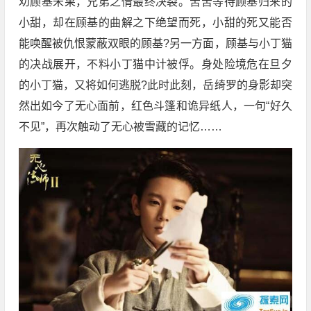
劝顾基未果，兄弟之情最终决裂。苦苦等待顾基归来的
小甜，却在顾基的曲解之下绝望而死，小甜的死又能否
能唤醒被仇恨蒙蔽双眼的顾基?另一方面，顾基与小丁猫
的决战展开，不料小丁猫中计被俘。身处险境危在旦夕
的小丁猫，又将如何逃脱?此时此刻，岳绮罗的身影却突
然出如今了无心面前，红色斗篷和诡异纸人，一句“好久
不见”，再次触动了无心被雪藏的记忆……