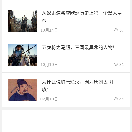
从奴隶逆袭成欧洲历史上第一个黑人皇
帝
10月14日
37
五虎将之马超，三国最具悲的人物！
10月10日
31
为什么说脏唐烂汉，因为唐朝太“开
放”！
02月10日
44