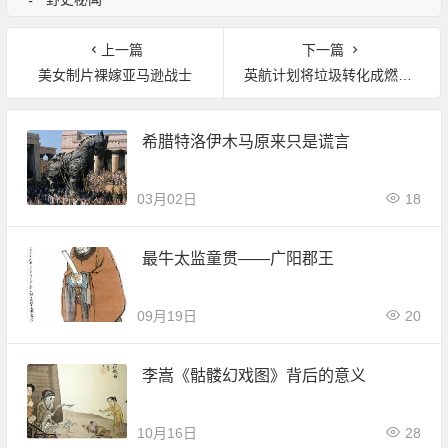
上一篇
下一篇
美女制片裸嫁亚马逊战士
英航计划将垃圾转化成燃料供客机使用
希腊特洛伊木马原来只是谎言
03月02日
18
最牛太监童贯——广阳郡王
09月19日
20
李嵩《骷髅幻戏图》背后的意义
10月16日
28