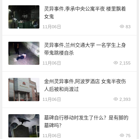
灵异事件,季承中央公寓半夜 楼里飘着
女鬼
11月06日
83
灵异事件,兰州交通大学 一名学生上身
带鬼跳楼自杀
11月06日
2,155
金州灵异事件,阿波罗酒店 女鬼半夜伤
人后被和尚渡过
11月06日
2,393
墓碑自行移动时发生了什么？是有脚的
墓碑吗？
11月06日
75