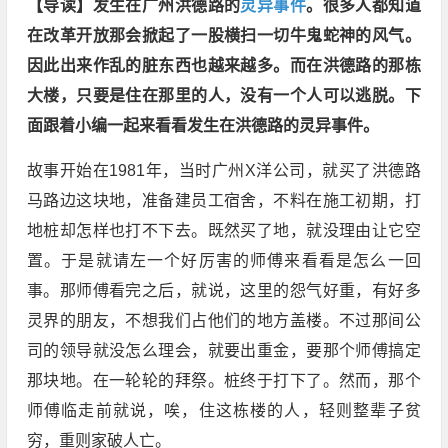
【导读】发生在广州洪德路的
灵异事件
。很多人都知道
在改革开放那会掀起了一股横扫一切牛鬼蛇神的风气。
因此出来作乱的脏东西也越来越多。而在洪德路的那栋
大楼，只要是住在那里的人，没有一个人可以逃脱。下
面跟着小编一起来看看发生在洪德路的灵异事件。
故事开始在1981年，当时广州X洋公司，就买了洪德路
马路边这块地，准备建员工宿舍，不料在施工初期，打
地桩却怎样也打不下去。既然买了地，就没理由让它空
置。于是就请左一个好厉害的师傅来看看是怎么一回
事。那师傅看完之后，就说，这里的怨气好重，有好多
灵界的朋友，不想我们占他们的地方盖楼。不过那间公
司的领导就没怎么理会，就要出重金，要那个师傅搞定
那块地。在一轮轮的拜祭。桩终于打下了。然而，那个
师傅临走前就说，唉，住这栋楼的人，轻则整辈子贫
穷，重则家破人亡。