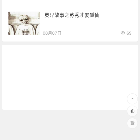
灵异故事之苏秀才娶狐仙
08月07日
69
繁