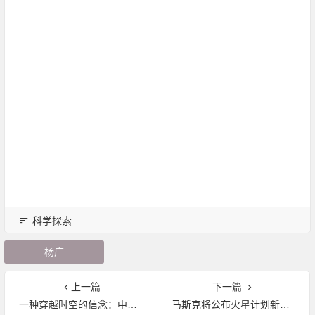
科学探索
杨广
上一篇
下一篇
一种穿越时空的信念：中共五大对从严治党的探索
马斯克将公布火星计划新动向：修改飞船尺寸