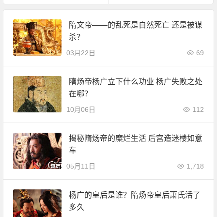
隋文帝——的乱死是自然死亡 还是被谋
杀？
03月22日
69
隋炀帝杨广立下什么功业 杨广失败之处
在哪？
10月06日
112
揭秘隋炀帝的糜烂生活 后宫造迷楼如意
车
05月11日
1,718
杨广的皇后是谁？隋炀帝皇后萧氏活了
多久