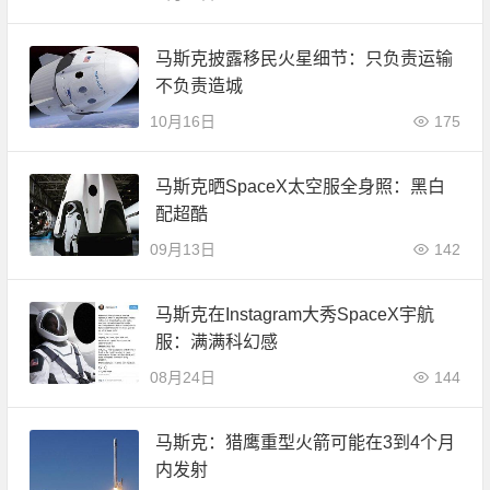
马斯克披露移民火星细节：只负责运输
不负责造城
10月16日
175
马斯克晒SpaceX太空服全身照：黑白
配超酷
09月13日
142
马斯克在Instagram大秀SpaceX宇航
服：满满科幻感
08月24日
144
马斯克：猎鹰重型火箭可能在3到4个月
内发射