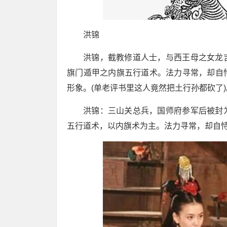
洪锦
洪锦，截教修道人士，与西王母之女龙
旗门遁甲之内旗五行道术。法力寻常，却自
形象。(单老评书里这人竟然把土行孙都砍了)
洪锦：三山关总兵，国师府参军后被封
五行道术，以内旗术为主。法力寻常，却自