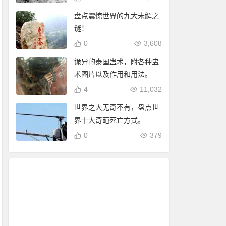
盘点震惊世界的九大未解之
谜！
0
3,608
诡异的泰国蛊术，附各种盅
术图片以及作用和用法。
4
11,032
世界之大无奇不有，盘点世
界十大奇葩死亡方式。
0
379