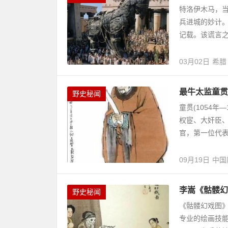
特洛伊木马，
兵进城的妙计
记载。该谎言之
03月02日
希腊
最牛太监童贯
野史秘闻
童贯(1054年
权宦、大奸臣、
官，第一位代表
09月19日
中国
李嵩《骷髅幻
野史秘闻
《骷髅幻戏图
专业的绘画技