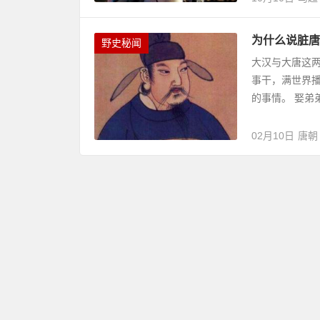
为什么说脏唐
野史秘闻
大汉与大唐这两
事干，满世界
的事情。 娶弟
02月10日
唐朝