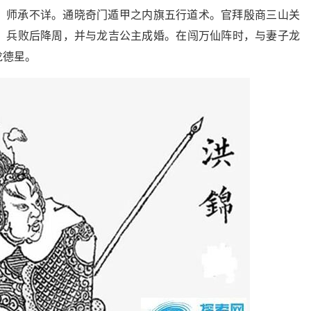
，师承不详。通晓奇门遁甲之内旗五行道术。官拜殷商三山关
，兵败后降周，并与龙吉公主成婚。在闯万仙阵时，与妻子龙
龙德星。