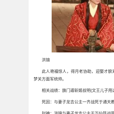
洪锦
此人艳福惊人，得月老协助，迎娶才貌
梦关方面军统帅。
相关战绩：旗门遁斩姬叔明(文王儿子用
死因：与妻子龙吉公主一齐战死于通天
封神：洪锦与妻子龙吉公主于万仙阵战