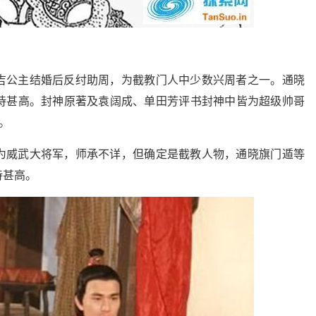
吉公主结婚后反纣助周，为截教门人中少数兴周者之一。通晓
恃甚高。封神原著及袁阔成、单田芳评书封神中皆为超级帅哥
。
为威武大将军，师承不详，但确定是截教人物，通晓旗门遁等
恃甚高。