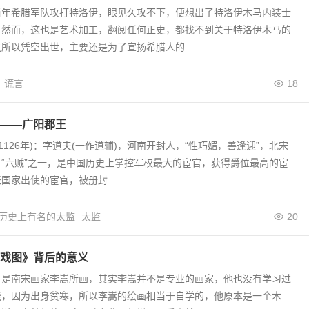
当年希腊军队攻打特洛伊，眼见久攻不下，便想出了特洛伊木马内装士
。然而，这也是艺术加工，翻阅任何正史，都找不到关于特洛伊木马的
所以凭空出世，主要还是为了宣扬希腊人的...
谎言
18
——广阳郡王
—1126年)：字道夫(一作道辅)，河南开封人，“性巧媚，善逢迎”，北宋
“六贼”之一，是中国历史上掌控军权最大的宦官，获得爵位最高的宦
国家出使的宦官，被册封...
历史上有名的太监
太监
20
戏图》背后的意义
》是南宋画家李嵩所画，其实李嵩并不是专业的画家，他也没有学习过
能，因为出身贫寒，所以李嵩的绘画相当于自学的，他原本是一个木