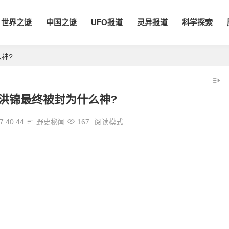
世界之谜
中国之谜
UFO报道
灵异报道
科学探索
神?
洪锦最终被封为什么神?
7:40:44
野史秘闻
167
阅读模式