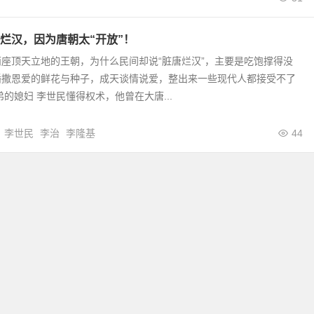
烂汉，因为唐朝太“开放”！
座顶天立地的王朝，为什么民间却说“脏唐烂汉”，主要是吃饱撑得没
播撒恩爱的鲜花与种子，成天谈情说爱，整出来一些现代人都接受不了
弟的媳妇 李世民懂得权术，他曾在大唐...
李世民
李治
李隆基
44