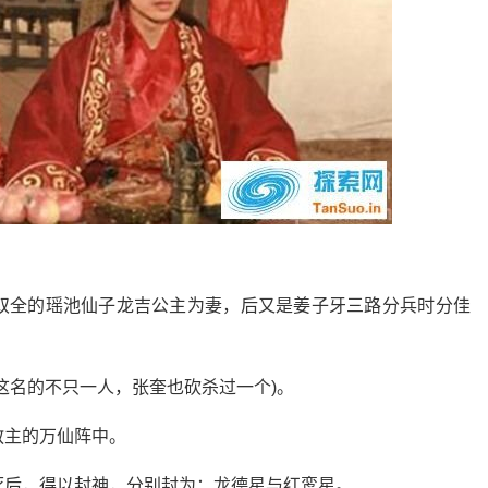
双全的瑶池仙子龙吉公主为妻，后又是姜子牙三路分兵时分佳
这名的不只一人，张奎也砍杀过一个)。
教主的万仙阵中。
死后，得以封神，分别封为：龙德星与红鸾星。