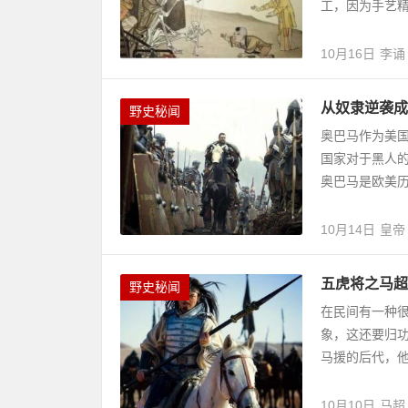
工，因为手艺精
10月16日
李诵
从奴隶逆袭成
野史秘闻
奥巴马作为美
国家对于黑人
奥巴马是欧美历
10月14日
皇帝
五虎将之马超
野史秘闻
在民间有一种很
象，这还要归
马援的后代，他
10月10日
马超