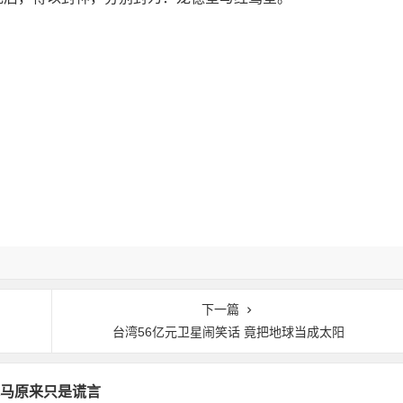
下一篇
台湾56亿元卫星闹笑话 竟把地球当成太阳
马原来只是谎言