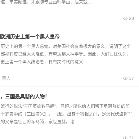
湛，审美颇佳，才跟随专业画师学画，后来就...
28
欧洲历史上第一个黑人皇帝
国历史上的第一个黑人总统，对美国社会有着极大的意义，说明了这个
的鄙视程度已经大大降低，有望达到人种平等。因此，人们往往认为，
史上第一个黑人统治者，具有跨时代的意义...
黑人
37
，三国最具悲的人物！
流行的说法“三国英雄数马超”。马超之所以给人们留下勇冠群雄的印
功于罗贯中的《三国演义》。 马超，出身于将相之门，是汉代伏波将军
的父亲是征西将军马腾，家世显赫。诸...
31