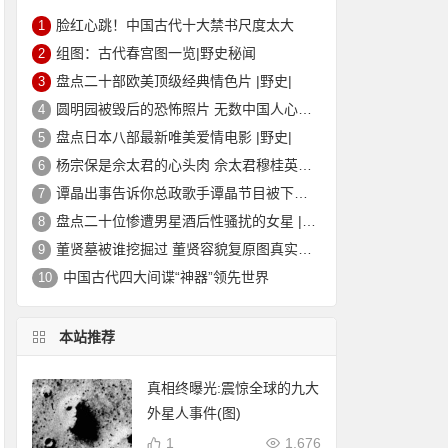
脸红心跳！中国古代十大禁书尺度太大
1
组图：古代春宫图一览|野史秘闻
2
盘点二十部欧美顶级经典情色片 |野史|
3
圆明园被毁后的恐怖照片 无数中国人心中的痛
4
盘点日本八部最新唯美爱情电影 |野史|
5
杨宗保是佘太君的心头肉 佘太君穆桂英的故事|野史秘闻
6
谭晶出事告诉你总政歌手谭晶节目被下架的真相
7
盘点二十位惨遭男星酒后性骚扰的女星 |野史|
8
董贤墓被谁挖掘过 董贤容貌复原图真实外貌|野史秘闻
9
中国古代四大间谍“神器”领先世界
10
本站推荐
真相终曝光:震惊全球的九大
外星人事件(图)
1
1,676