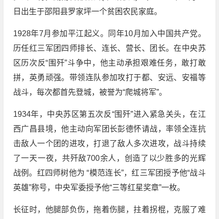
日出生于邵阳县罗家坪一个贫困农民家庭。
1928年7月参加平江起义。同年10月加入中国共产党。
历任红三军团四师排长、连长、营长、团长。在中央苏
区历次反“围歼”斗争中，他主动承担艰难任务，敢打敢
拼，英勇顽强。带领连队参加攻打于都、安远、安福等
战斗，每次都首先登城，被誉为“爬城将军”。
1934年，中央苏区第五次反“围歼”进入紧急关头，在江
西广昌县境，他主动向军团长彭德怀请战，率领全连抗
击敌人一个团的进攻，打退了敌人多次进攻，战斗持续
了一天一夜，共歼敌700余人，创造了以少胜多的光辉
战例。红四师树他为 “模范连长”，红三军团授予他“战斗
英雄”称号，中央军委授予他“三等红星奖章”一枚。
长征时，他腿部负伤，拖着伤腿，拄着拐棍，克服了难