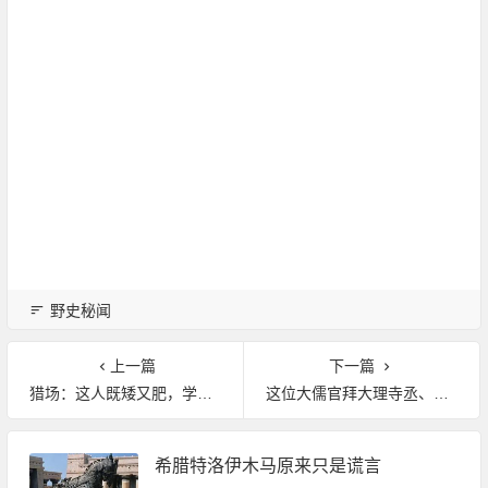
野史秘闻
上一篇
下一篇
猎场：这人既矮又肥，学历还低，为何屡受曾国藩保举？
这位大儒官拜大理寺丞、国子博士，死后家产不过百文……
希腊特洛伊木马原来只是谎言