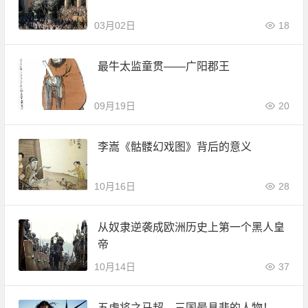
03月02日
18
最牛太监童贯——广阳郡王
09月19日
20
李嵩《骷髅幻戏图》背后的意义
10月16日
28
从奴隶逆袭成欧洲历史上第一个黑人皇
帝
10月14日
37
五虎将之马超，三国最具悲的人物！