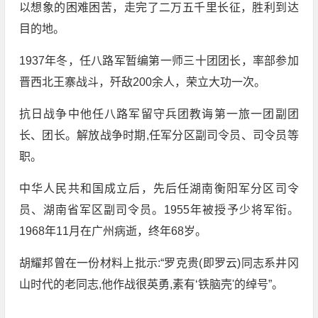
以想象的困难困苦，走完了二万五千里长征，胜利到达
目的地。
1937年冬，任八路军暂编第一师三十团团长，率部参加
晋西北王寨战斗，歼敌200余人，荣立大功一次。
抗日战争中他任八路军留守兵团教诲第一旅一团副团
长、团长。解放战争时期,任军分区副司令员、司令员等
职。
中华人民共和国成立后，先后任湖南衡阳军分区司令
员、湖南省军区副司令员。1955年被授予少将军衔。
1968年11月在广州病逝，终年68岁。
胡耀邦曾在一份材料上批示:“罗克贵(即罗云)同志系井冈
山时代的老同志,他作战很英勇,素有‘铁脑壳'的绰号”。