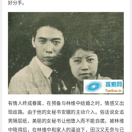
好分手。
有情人终成眷属，在预备与林维中结婚之时，情感又出
现歧路。由于他的女秘书安娥的主动介入。俗话说女追
男隔层纸，美丽的女秘书让他堕入而不能自拔。被林维
中晓得后，在林维中和家人的逼迫下，田汉又无奈与已