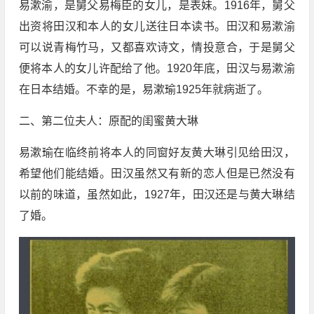
易漱渝，是舅父易梅臣的女儿，是表妹。1916年，舅父
出资将田汉和本人的女儿送往日本读书。田汉和易漱渝
可以说青梅竹马，又都喜欢诗文，情投意合，于是舅父
便将本人的女儿许配给了他。1920年底，田汉与易漱渝
在日本结婚。不幸的是，易漱瑜1925年就病逝了。
二、第二位夫人：原配的闺蜜黄大琳
易漱瑜在临终前将本人的同窗好友黄大琳引见给田汉，
希望他们能结婚。田汉虽然又有新的恋人但是已然没有
以前的味道，虽然如此，1927年，田汉还是与黄大琳结
了婚。