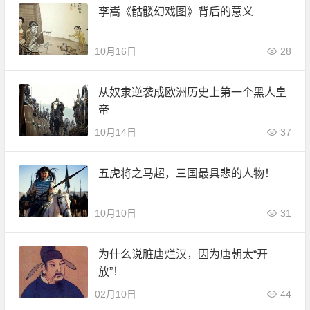
李嵩《骷髅幻戏图》背后的意义
10月16日
28
从奴隶逆袭成欧洲历史上第一个黑人皇
帝
10月14日
37
五虎将之马超，三国最具悲的人物！
10月10日
31
为什么说脏唐烂汉，因为唐朝太“开
放”！
02月10日
44