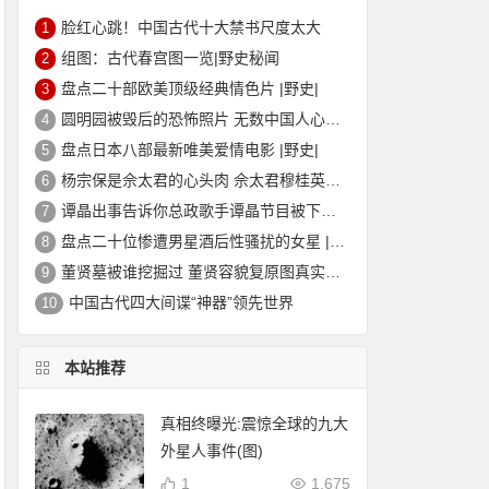
脸红心跳！中国古代十大禁书尺度太大
1
组图：古代春宫图一览|野史秘闻
2
盘点二十部欧美顶级经典情色片 |野史|
3
圆明园被毁后的恐怖照片 无数中国人心中的痛
4
盘点日本八部最新唯美爱情电影 |野史|
5
杨宗保是佘太君的心头肉 佘太君穆桂英的故事|野史秘闻
6
谭晶出事告诉你总政歌手谭晶节目被下架的真相
7
盘点二十位惨遭男星酒后性骚扰的女星 |野史|
8
董贤墓被谁挖掘过 董贤容貌复原图真实外貌|野史秘闻
9
中国古代四大间谍“神器”领先世界
10
本站推荐
真相终曝光:震惊全球的九大
外星人事件(图)
1
1,675