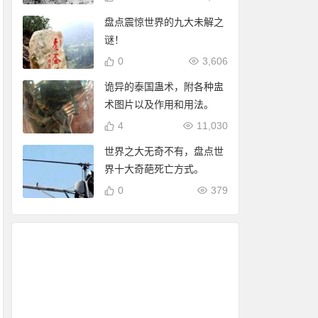
盘点震惊世界的九大未解之
谜！
0
3,606
诡异的泰国蛊术，附各种盅
术图片以及作用和用法。
4
11,030
世界之大无奇不有，盘点世
界十大奇葩死亡方式。
0
379