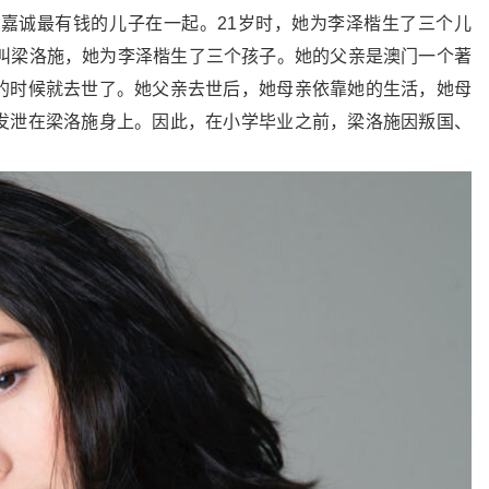
李嘉诚最有钱的儿子在一起。21岁时，她为李泽楷生了三个儿
字叫梁洛施，她为李泽楷生了三个孩子。她的父亲是澳门一个著
的时候就去世了。她父亲去世后，她母亲依靠她的生活，她母
发泄在梁洛施身上。因此，在小学毕业之前，梁洛施因叛国、