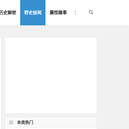
历史解密
野史秘闻
震惊趣事
本类热门