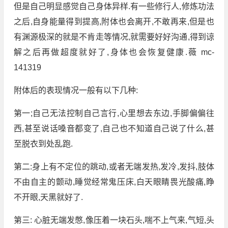
但是自己明显感觉自己身体异样.有一些修行人,修炼功法
之后,自身能量得到提高,附体也会离开,不敢再来,但是也
有渊源极深的就是不肯走等情况,就需要好好沟通,得到谅
解之后再做超度就好了,身体也会恢复健康.薇 mc-
141319
附体后的表现情况一般有以下几种:
第一;自己无法控制自己言行,心里想去东边,手脚偏偏往
西,甚至说话嗓音都变了,自己也不知道自己说了什么,甚
至脱衣到处乱跑.
第二:身上有不定位的跳动,或者无端发热,发冷,发抖,肢体
不由自主的颤动,睡觉经常鬼压床,白天眼睛畏光酸痛,睁
不开眼,天黑就好了.
第三: 心脏无端发憋,像压着一块石头,喘不上气来,气短,头