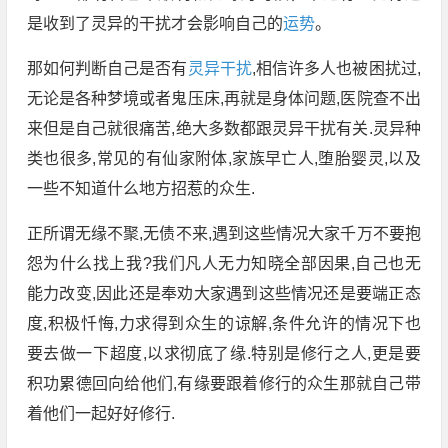
是收到了灵异的干扰才会影响自己的
运势
。
那如何判断自己是否有
灵异干扰
,相信许多人也被困扰过,
无论是各种梦境或者鬼压床,再就是身体问题,医院查不出
来但是自己就很痛苦,绝大多数都跟灵异干扰有关.灵异种
类也很多,常见的有仙家附体,家族早亡人,堕胎婴灵,以及
一些不知道什么地方招惹的众生.
正所谓无缘不聚,无债不来,遇到这些情况大家千万不要抱
怨为什么找上我?我们凡人无力知晓全部因果,自己也无
能力改变,因此还是奉劝大家遇到这些情况还是要端正态
度,积极忏悔,力求得到众生的谅解,条件允许的情况下也
要去做一下超度,以求彻底了缘.特别是修行之人,更是要
积功累德回向给他们,有缘要跟着修行的众生那就自己带
着他们一起好好修行.