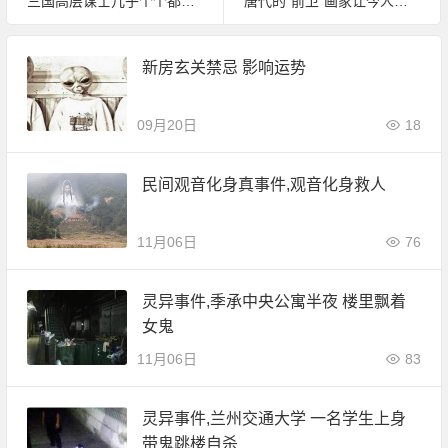
三国高层谋士几乎个个都是人尖
唐代的“前卫”画家让今人愧煞！
新房玄关禁忌 影响运势
09月20日
18
民间观音化身真事件,观音化身救人
11月06日
76
灵异事件,季承中央公寓半夜 楼里飘着
女鬼
11月06日
83
灵异事件,兰州交通大学 一名学生上身
带鬼跳楼自杀