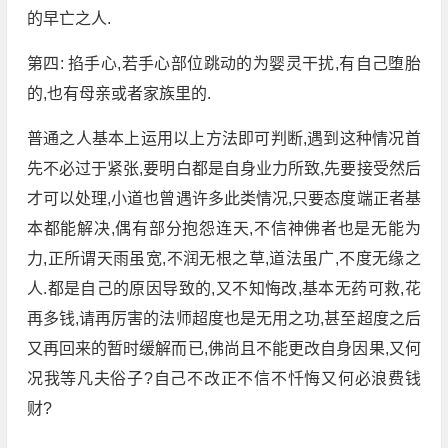
的早亡之人.
第四: 掐手心,若手心部位跳动的为婴灵干扰,有自己堕胎
的,也有母亲或者家族里的.
普通之人基本上运用以上方法即可判断,遇到这种情况首
先不必过于紧张,要明白都是自身业力所致,先要接受然后
才可以处理,小道也曾遇许多此类情况,只要态度端正者基
本都能解决,偶有部分抱怨连天,不信神佛者也是无能为
力,正所谓天雨虽宽,不润无根之草,道法虽广,不度无缘之
人.都是自己的原因导致的,又不知悔改,基本无药可救,花
再多钱,请再厉害的法师超度也是无用之功,甚至超度之后
又再回来的暂时缓解而已,佛尚且不能更改自身因果,又何
况我等凡夫俗子?自己不改正不信不忏悔又何必浪费钱
财?