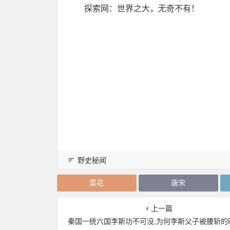
探索网：世界之大，无奇不有！
野史秘闻
菜花
唐宋
上一篇
秦国一统六国李斯功不可没,为何李斯父子被腰斩的时候无人为他们求