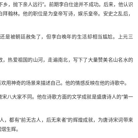
下乡，抛下亲人远行”。前期李白仕途并不成功。后来，他认识
白拜翰林。他的职位是为皇帝写诗，娱乐皇帝。安史之乱后，
白还是被朝廷赦免了，但李白晚年的生活却相当尴尬。上元三
放，热爱祖国的山河，走遍南北，写下了大量赞美名山名水的
喜欢用神奇的场景来描述自己。他的情感反映在他的诗歌中。
唐宋八大家不同。他在诗歌方面的文学成就是盛唐诗人的“第一
古人，都有“前无古人，后无来者”的辉煌成就，为唐诗宋词带来
熠熠生辉。