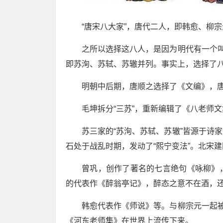
“唐宋八大家”，唐代二人，即韩愈、柳
之所以选择这八人，是因为明代有一个叫
即苏洵、苏轼、苏辙并列。事实上，选择了
明朝中后期，唐顺之选择了《文编》，
毛坤拆分“三苏”，重新编辑了《八老师
苏三家的“苏洵、苏轼、苏辙”皆源于诗
石处于战乱时期，发动了“熙宁变法”。北宋
曾巩，创作了著名的七言绝句《咏柳》
的代表作《醉翁亭记》，醉态之意不在酒，还
韩愈代表作《师说》等。与柳宗元一起被
《河东老师集》在世界上流传下来。