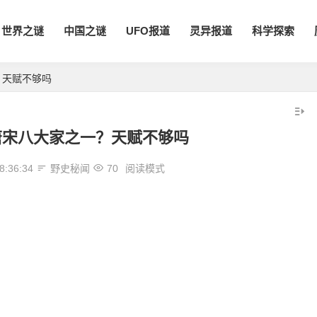
世界之谜
中国之谜
UFO报道
灵异报道
科学探索
？天赋不够吗
唐宋八大家之一？天赋不够吗
8:36:34
野史秘闻
70
阅读模式