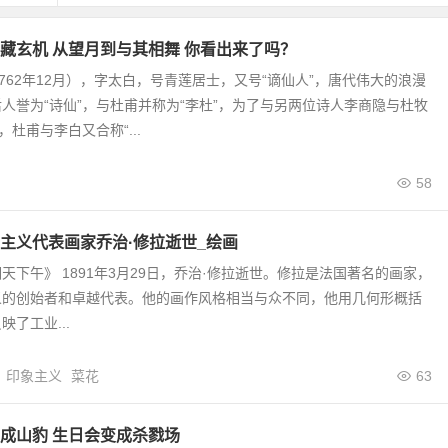
藏玄机 从望月到与其相舞 你看出来了吗？
—762年12月），字太白，号青莲居士，又号“谪仙人”，唐代伟大的浪漫
人誉为“诗仙”，与杜甫并称为“李杜”，为了与另两位诗人李商隐与杜牧
，杜甫与李白又合称“...
58
主义代表画家乔治·修拉逝世_绘画
天下午》 1891年3月29日，乔治·修拉逝世。修拉是法国著名的画家，
义的创始者和卓越代表。他的画作风格相当与众不同，他用几何形概括
了工业...
印象主义
菜花
63
成山豹 生日会变成杀戮场