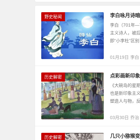
李白咏月诗暗
野史秘闻
李白（701年
主义诗人，被后
即“小李杜”区别
01月19日
李白
点彩画新印象
历史解密
《大碗岛的星期
也是新印象主
塑造人与物，反映
03月30日
乔治
几只小猕猴变
历史解密