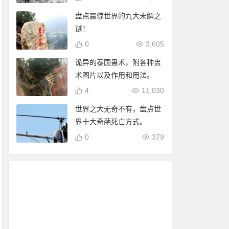
盘点震惊世界的九大未解之
谜！
0
3,605
诡异的泰国蛊术，附各种盅
术图片以及作用和用法。
4
11,030
世界之大无奇不有，盘点世
界十大奇葩死亡方式。
0
379