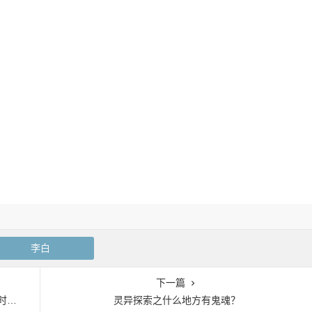
李白
下一篇
情？
灵异探索之什么地方有鬼魂？