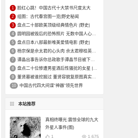
脸红心跳！中国古代十大禁书尺度太大
1
组图：古代春宫图一览|野史秘闻
2
盘点二十部欧美顶级经典情色片 |野史|
3
圆明园被毁后的恐怖照片 无数中国人心中的痛
4
盘点日本八部最新唯美爱情电影 |野史|
5
杨宗保是佘太君的心头肉 佘太君穆桂英的故事|野史秘闻
6
谭晶出事告诉你总政歌手谭晶节目被下架的真相
7
盘点二十位惨遭男星酒后性骚扰的女星 |野史|
8
董贤墓被谁挖掘过 董贤容貌复原图真实外貌|野史秘闻
9
中国古代四大间谍“神器”领先世界
10
本站推荐
真相终曝光:震惊全球的九大
外星人事件(图)
1
1,675