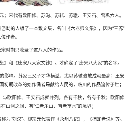
宗元；宋代有欧阳修、苏洵、苏轼、苏辙、王安石、曾巩六人。
游助的人编了一本散文集，名叫《六老师文集》，因为“三苏”
八位作者。
唐宋时期只收录了这八人的作品。
文集》和《唐宋八大家文钞》。才确定了“唐宋八大家”的名字。
家的影响。苏家三父子才华横溢，尤以苏轼豪放成就最高；王安
建国初期改革的始作俑者是献给人民的，临川的作品流传于世；
，与欧阳修、王安石成就并列，各有千秋，各有千秋；欧阳修
在山河之间，有“仁者乐山，智者享水”的境界；
称为“刘汉”。柳宗元代表作《永州八记》，《捕蛇者说》等。