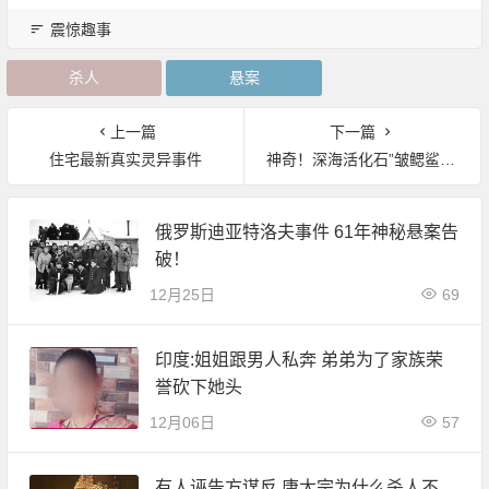
震惊趣事
杀人
悬案
上一篇
下一篇
住宅最新真实灵异事件
神奇！深海活化石”皱鳃鲨”的孕期居然是3年
俄罗斯迪亚特洛夫事件 61年神秘悬案告
破！
12月25日
69
印度:姐姐跟男人私奔 弟弟为了家族荣
誉砍下她头
12月06日
57
有人诬告方谋反 唐太宗为什么杀人不