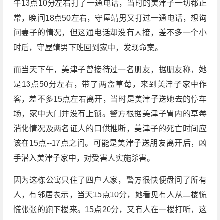
午13点10分左右打了一通电话，当时的美津子一切都正
常，晚间18点50左右，守屋靖男又打过一通电话，想询
问妻子的情况，但这通电话却没有人接，差不多一个小
时后，守屋靖男下班回到家中，发现命案。
而当天下午，美津子曾接待过一名朋友，据朋友称，她
是13点50分左右，带了两盒草莓，来到美津子家中作
客，差不多15点左右离开，当时是美津子送她去的停车
场，家中大门并没有上锁。警方根据美津子胃内的草莓
消化情况及两名证人的口供推断，美津子的死亡时间应
该在15点--17点之间。可能是美津子送朋友离开后，凶
手潜入美津子家中，对受害人实施杀害。
因为这栋公寓只住了四户人家，警方很快便盘问了所有
人，有邻居表示，当天15点10分，她看见有人从二楼慌
慌张张的跑下楼来。15点20分，又有人在一楼打听，这