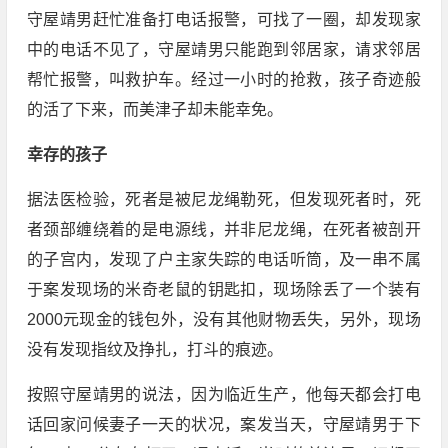
守屋靖男赶忙准备打电话报警，可找了一圈，却发现家
中的电话不见了，守屋靖男只能跑到邻居家，请求邻居
帮忙报警，叫救护车。经过一小时的抢救，孩子奇迹般
的活了下来，而美津子却未能幸免。
幸存的孩子
据法医检验，死者是被尼龙绳勒死，但发现死者时，死
者颈部缠绕着的是电源线，并非尼龙绳，在死者被剖开
的子宫内，发现了户主家失踪的电话听筒，及一串不属
于案发现场的米奇老鼠的钥匙扣，现场除丢了一个装有
2000元现金的钱包外，没有其他财物丢失，另外，现场
没有发现指纹及挣扎，打斗的痕迹。
按照守屋靖男的说法，因为临近生产，他每天都会打电
话回家问候妻子一天的状况，案发当天，守屋靖男于下