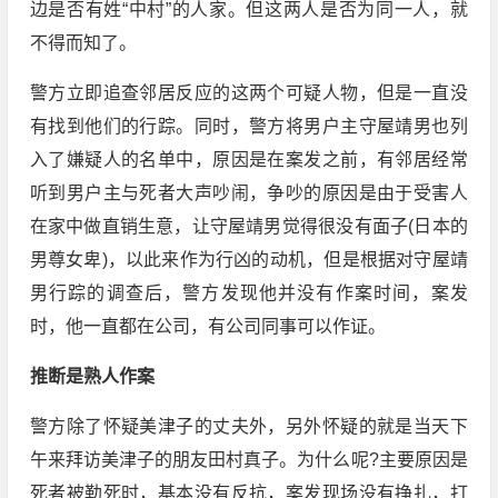
边是否有姓“中村”的人家。但这两人是否为同一人，就
不得而知了。
警方立即追查邻居反应的这两个可疑人物，但是一直没
有找到他们的行踪。同时，警方将男户主守屋靖男也列
入了嫌疑人的名单中，原因是在案发之前，有邻居经常
听到男户主与死者大声吵闹，争吵的原因是由于受害人
在家中做直销生意，让守屋靖男觉得很没有面子(日本的
男尊女卑)，以此来作为行凶的动机，但是根据对守屋靖
男行踪的调查后，警方发现他并没有作案时间，案发
时，他一直都在公司，有公司同事可以作证。
推断是熟人作案
警方除了怀疑美津子的丈夫外，另外怀疑的就是当天下
午来拜访美津子的朋友田村真子。为什么呢?主要原因是
死者被勒死时，基本没有反抗，案发现场没有挣扎，打