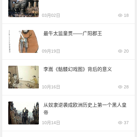
03月02日
18
最牛太监童贯——广阳郡王
09月19日
20
李嵩《骷髅幻戏图》背后的意义
10月16日
28
从奴隶逆袭成欧洲历史上第一个黑人皇
帝
10月14日
37