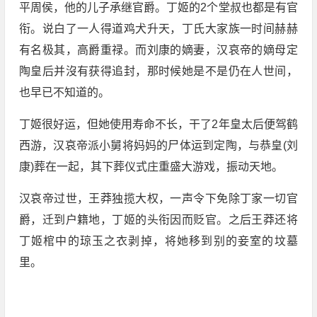
平周侯，他的儿子承继官爵。丁姬的2个堂叔也都是有官
衔。说白了一人得道鸡犬升天，丁氏大家族一时间赫赫
有名极其，高爵重禄。而刘康的嫡妻，汉哀帝的嫡母定
陶皇后并沒有获得追封，那时候她是不是仍在人世间，
也早已不知道的。
丁姬很好运，但她使用寿命不长，干了2年皇太后便驾鹤
西游，汉哀帝派小舅将妈妈的尸体运到定陶，与恭皇(刘
康)葬在一起，其下葬仪式庄重盛大游戏，振动天地。
汉哀帝过世，王莽独揽大权，一声令下免除丁家一切官
爵，迁到户籍地，丁姬的头衔因而贬官。之后王莽还将
丁姬棺中的琼玉之衣剥掉，将她移到别的妾室的坟墓
里。