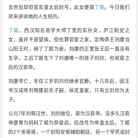
去世后却贬官去皇太后封号，此女便是
丁姬
。今日我们
就来讲说她的人生经历。
丁姬
，西汉知名易学大师丁宽的玄孙女，庐江刺史之
女，虽并不是望族，但也算官宦之家。定陶恭王刘康当
山阳王时，纳了丁姬为妾。刘康的正室张王后一直沒有
生孕，之后丁姬生下了刘康唯一的孩子刘欣，也就是之
后的汉哀帝。
刘康早亡，年仅三岁的刘欣继承官爵。十几年后，因王
爷汉成帝刘骜膝前无子嗣，纵览皇家，只有立刘欣为太
子。
公元7年刘骜过世，刘欣继位，是为汉哀帝。没多久汉哀
帝便尊为妈妈丁姬为恭皇后，后改号为帝皇太后。丁姬
的2个亲哥哥，一个封阳安侯辅助朝廷，另一个早死追封