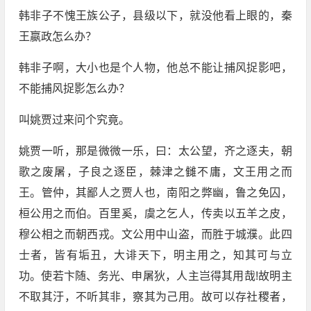
韩非子不愧王族公子，县级以下，就没他看上眼的，秦
王嬴政怎么办？
韩非子啊，大小也是个人物，他总不能让捕风捉影吧，
不能捕风捉影怎么办？
叫姚贾过来问个究竟。
姚贾一听，那是微微一乐，曰：太公望，齐之逐夫，朝
歌之废屠，子良之逐臣，棘津之雠不庸，文王用之而
王。管仲，其鄙人之贾人也，南阳之弊幽，鲁之免囚，
桓公用之而伯。百里奚，虞之乞人，传卖以五羊之皮，
穆公相之而朝西戎。文公用中山盗，而胜于城濮。此四
士者，皆有垢丑，大诽天下，明主用之，知其可与立
功。使若卞随、务光、申屠狄，人主岂得其用哉!故明主
不取其汙，不听其非，察其为己用。故可以存社稷者，