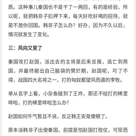
质。这种事儿秦国也不是干了一两回，有的是经验，所
以呢，就把韩非子扣押下来，每天好吃好喝的招待，就
是不放你回国。韩非子怎么办？好办，因为不久以后，
情况就发生了变化。
三：风向又变了
秦国攻打赵国，派出去的主将是后来反叛，逃亡到燕
国，并最终献出自己脑袋的樊於期，赵国呢，可了不
得，战国四大名将之一，打的匈奴都望风而遁的李牧。
单从名字上看，小杂鱼碰到了王炸，那还不给打的稀里
哗啦，打的稀里哗啦怎么办？
赵国如何牛气暂且不说，反正韩王安是傻眼了。
原本派韩非子出使秦国，前提是怕赵国打败仗，可现而