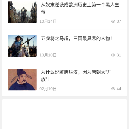
从奴隶逆袭成欧洲历史上第一个黑人皇
帝
10月14日
37
五虎将之马超，三国最具悲的人物！
10月10日
31
为什么说脏唐烂汉，因为唐朝太“开
放”！
02月10日
44