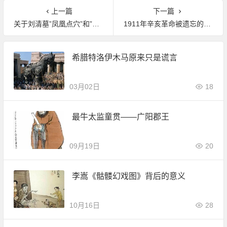
上一篇
下一篇
关于刘清墓”凤凰点穴”和”蚂蚁筑坟”的未解之谜
1911年辛亥革命被遗忘的作用：驱除鞑虏 恢复中华
希腊特洛伊木马原来只是谎言
03月02日
18
最牛太监童贯——广阳郡王
09月19日
20
李嵩《骷髅幻戏图》背后的意义
10月16日
28