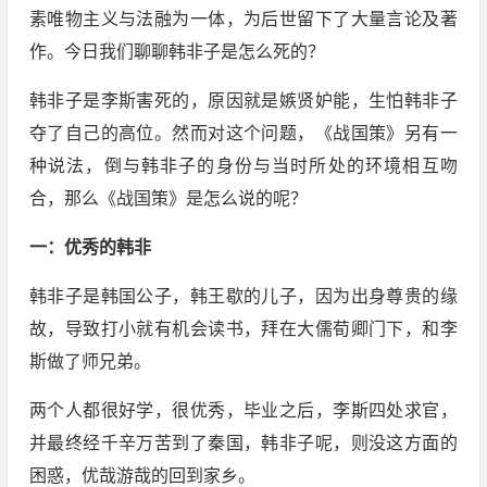
素唯物主义与法融为一体，为后世留下了大量言论及著
作。今日我们聊聊韩非子是怎么死的？
韩非子是李斯害死的，原因就是嫉贤妒能，生怕韩非子
夺了自己的高位。然而对这个问题，《战国策》另有一
种说法，倒与韩非子的身份与当时所处的环境相互吻
合，那么《战国策》是怎么说的呢？
一：优秀的韩非
韩非子是韩国公子，韩王歇的儿子，因为出身尊贵的缘
故，导致打小就有机会读书，拜在大儒荀卿门下，和李
斯做了师兄弟。
两个人都很好学，很优秀，毕业之后，李斯四处求官，
并最终经千辛万苦到了秦国，韩非子呢，则没这方面的
困惑，优哉游哉的回到家乡。