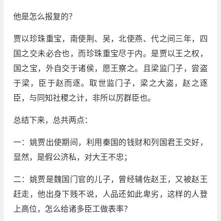
他是怎么报复的？
贾以珍珠重宝，南使荆、吴，北使燕、代之间三年，四
国之交未必合也，而珍珠重宝尽于内。是贾以王之权，
国之宝，外自交于诸侯，愿王察之。且梁监门子，尝盗
于梁，臣于赵而逐。取世监门子，梁之大盗，赵之逐
臣，与同知社稷之计，非所以厉群臣也。
总结下来，总共两点：
一：姚贾出使期间，利用秦国的钱财和列国君王交好，
显然，是假公济私，对大王不忠；
二：姚贾是魏国门官的儿子，曾经辅佐赵王，又被赵王
赶走，他出身下贱不说，人品还如此卑劣，这样的人登
上高位，怎么给诸多臣工做表率？