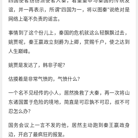
四国使者纷纷派使者入秦，着重重申与秦国的传统友
谊，并一再表示，所谓“四国为一，将以图秦”说绝对是
网络上毫不负责的谣言。
事情到了这个份儿上，秦国的危机就这么轻飘飘过去，
姚贾呢，秦王嬴政立刻爵为上卿，赏赐千户，使之达到
人生巅峰。
姚贾是发达了，韩非子呢？
估摸着是非常气愤的，气愤什么？
一个名不见经传的小人，居然挽救了大秦，再一次将山
东诸国置于危险的境地，简直是可忍孰不可忍，叔不可
忍怎么办？
国务会议上一言不发的他，居然主动跑到秦王嬴政身
边，开启了最疯狂的报复。