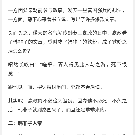
一方面父亲驾前参与政事，发表一些富国强兵的想法，
一方面，静下心来著书立说，写出了许多爆款文章。
久而久之，偌大的名气就传到秦王嬴政的耳中，嬴政看
了韩非子的文章，登时成了韩非子的铁粉，成了铁粉之
后怎么办？
喟然长叹曰：“嗟乎，寡人得见此人与之游，死不恨
矣！”
跟他见一面，探讨探讨学问，死都不会后悔。
其实呢，嬴政倒不必这么沮丧，因为他不必死，不久之
后，韩非子就到秦国来了，而且还是乖乖来的。
二：韩非子入秦