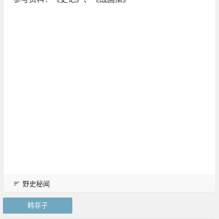
野史秘闻
韩非子