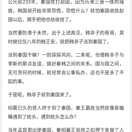
公元前233年，秦国攻打赵国，因为历来三晋一体的缘
故，韩国就开始非常恐慌，恐慌什么？就怕秦国收拾赵
国以后，顺手把他也给收拾了。
当然要防患于未然，出于上述高见，韩非子的哥哥，其
时继位仅八年的韩王安，就把韩非子派到秦国了。
派到秦国干嘛？一则探探风向，二来呢，也借韩非子与
李斯的那点友谊，搞好秦韩之间的关系。国与国之间，
无可奈何的时候，就经常会公事私办，这也不是多了不
起的事。
于是呢，韩非子就到秦国来了。
仰慕已久的贤人终于到了秦国，秦王嬴政当然就像是瞌
睡遇到了枕头，遇到枕头怎么办？
当年孟尝君出使秦国，秦昭襄王就将之扣押下来做了人