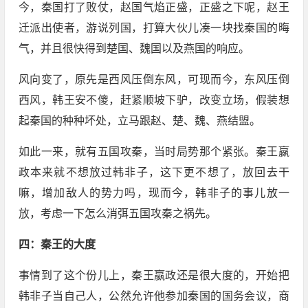
今，秦国打了败仗，赵国气焰正盛，正盛之下呢，赵王
迁派出使者，游说列国，打算大伙儿凑一块找秦国的晦
气，并且很快得到楚国、魏国以及燕国的响应。
风向变了，原先是西风压倒东风，可现而今，东风压倒
西风，韩王安不傻，赶紧顺坡下驴，改变立场，假装想
起秦国的种种坏处，立马跟赵、楚、魏、燕结盟。
如此一来，就有五国攻秦，当时局势那个紧张。秦王嬴
政本来就不想放过韩非子，这下更不想了，放回去干
嘛，增加敌人的势力吗，现而今，韩非子的事儿放一
放，考虑一下怎么消弭五国攻秦之祸先。
四：秦王的大度
事情到了这个份儿上，秦王嬴政还是很大度的，开始把
韩非子当自己人，公然允许他参加秦国的国务会议，商