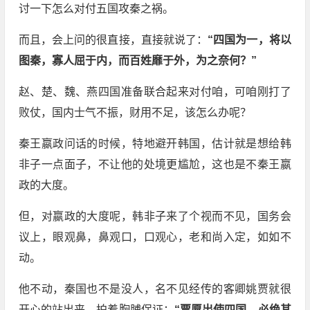
讨一下怎么对付五国攻秦之祸。
而且，会上问的很直接，直接就说了：
“四国为一，将以
图秦，寡人屈于内，而百姓靡于外，为之奈何？”
赵、楚、魏、燕四国准备联合起来对付咱，可咱刚打了
败仗，国内士气不振，财用不足，该怎么办呢？
秦王嬴政问话的时候，特地避开韩国，估计就是想给韩
非子一点面子，不让他的处境更尴尬，这也是不秦王嬴
政的大度。
但，对嬴政的大度呢，韩非子来了个视而不见，国务会
议上，眼观鼻，鼻观口，口观心，老和尚入定，如如不
动。
他不动，秦国也不是没人，名不见经传的客卿姚贾就很
开心的站出来，拍着胸脯保证：
“贾愿出使四国，必绝其