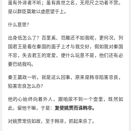
虽有外诽者不听；虽有高世之名，无咫尺之功者不赏。
是以群臣莫敢以虚愿望于上。
什么意思？
出身低怎么了？百里奚、范雎还不如我呢，更何况，列
国君王是看在秦国的面子上才与我交好，假如我对秦国
不忠，失去君王的宠爱，便什么玩意不是，他们还有必
要巴结我吗。
秦王嬴政一听，就是这么回事，原来是韩非陷害忠良，
陷害忠良怎么办？
他的心始终向着外人，跟咱尿不到一个壶里，既然如
此，留他干嘛，于是：
复使姚贾而诛韩非。
对姚贾宠信如故，至于韩非，抓起来杀了。