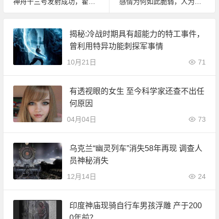
神舟十三号发射成功，翟志刚/王亚平/叶光富三名宇航员将在太空工作半年
感情为何如此脆弱，人为什么会出轨？麻省理工学院用科学实验告诉你答案。
揭秘:冷战时期具有超能力的特工事件，
曾利用特异功能刺探军事情
10月21日
71
有透视眼的女生 至今科学家还查不出任
何原因
04月04日
73
乌克兰“幽灵列车”消失58年再现 调查人
员神秘消失
12月14日
24
印度神庙现骑自行车男孩浮雕 产于200
0年前？