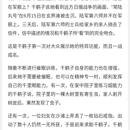
在军舰上？千鹤子说她看到远方日俄战争的画面，“常陆
丸号”在6月15日在玄界滩被击沉，陆军第六师并不在军
舰上。三天后，陆军第六师的士兵给家乡的亲人捎去了
信件，信中描述的情况和千鹤子所“看”到的完全吻合。
这是千鹤子第一次对大众展示她的特异功能，而且一战
成名。
随着不断进行催眠训练，千鹤子自身的能力也在增强，
后来她不需要被催眠，也可以在精神专一时，顺利发挥
自己的千里眼能力。有一次，在家中院子里练习超能力
的千鹤子说，院子里的一棵大树里有寄生虫，家人剥开
树皮后，果然发现了虫子。
还有一次，一位妇女在沙滩上弄丢了一枚钻石戒指，出
动了数十人仍然一无所获，于是前来求助千鹤子。千鹤