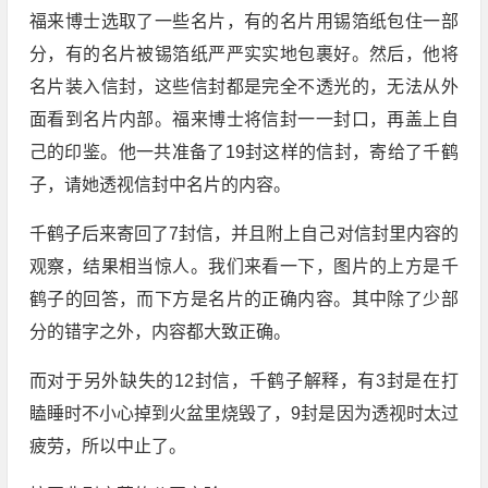
福来博士选取了一些名片，有的名片用锡箔纸包住一部
分，有的名片被锡箔纸严严实实地包裹好。然后，他将
名片装入信封，这些信封都是完全不透光的，无法从外
面看到名片内部。福来博士将信封一一封口，再盖上自
己的印鉴。他一共准备了19封这样的信封，寄给了千鹤
子，请她透视信封中名片的内容。
千鹤子后来寄回了7封信，并且附上自己对信封里内容的
观察，结果相当惊人。我们来看一下，图片的上方是千
鹤子的回答，而下方是名片的正确内容。其中除了少部
分的错字之外，内容都大致正确。
而对于另外缺失的12封信，千鹤子解释，有3封是在打
瞌睡时不小心掉到火盆里烧毁了，9封是因为透视时太过
疲劳，所以中止了。