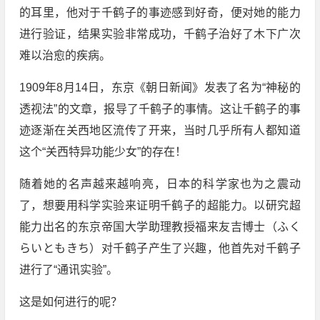
的耳里，他对于千鹤子的事迹感到好奇，便对她的能力
进行验证，结果实验非常成功，千鹤子治好了木下广次
难以治愈的疾病。
1909年8月14日，东京《朝日新闻》发表了名为“神秘的
透视法”的文章，报导了千鹤子的事情。这让千鹤子的事
迹逐渐在关西地区流传了开来，当时几乎所有人都知道
这个“关西特异功能少女”的存在！
随着她的名声越来越响亮，日本的科学家也为之震动
了，想要用科学实验来证明千鹤子的超能力。以研究超
能力出名的东京帝国大学助理教授福来友吉博士（ふく
らいともきち）对千鹤子产生了兴趣，他首先对千鹤子
进行了“通讯实验”。
这是如何进行的呢？