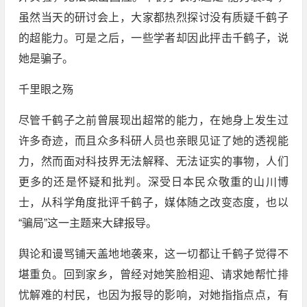
虽然当天的研讨会上，大家都热烈探讨没有质疑千鹤子
的超能力。可是之后，一些学者却因此抨击千鹤子，说
她是骗子。
千里眼之殇
尽管千鹤子之前曾展现出超常的能力，在她身上发生过
许多奇迹，而且众多科研人员也亲眼见证了她的透视能
力，然而面对科技界无法解释、无法证实的事物，人们
更多的还是怀疑和批判。深受日本民众敬重的山川博
士，从科学角度批评千鹤子，媒体随之改变态度，也以
“骗局”这一主题来大肆报导。
舆论和谩骂铺天盖地地袭来，这一切都让千鹤子觉得不
堪重负。回到家乡，曾经对她笑脸相迎、请求她帮忙排
忧解难的村民，也因为报导的影响，对她指指点点，有