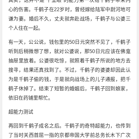
其实，这并不是“千里眼”的能力第一次给千鹤子带来内
心的伤害。千鹤子在22岁时，曾经嫁给陆军中尉河地可
谦为妻。婚后不久，丈夫就奔赴战场，千鹤子与公婆三
个人住在一起。
有一天，公公说，钱包里的50日元突然不见了，千鹤子
听到后稍微想了想，就对公婆说，那50日元应该在佛龛
抽屉里放着。公婆很吃惊，就照着千鹤子所说的地方去
搜寻，结果还真找到了。不过，千鹤子的婆婆却因此认
为是千鹤子偷的钱，于是就向战场上的儿子通报，把千
鹤子休掉了。结束了短暂的婚姻后，千鹤子回到娘家，
依旧在药铺里帮忙。
超能力测试
再回到千鹤子成名之后。千鹤子的奇特超能力，也传到
了当时关西首屈一指的京都帝国大学前总务长木下广次