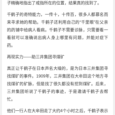
子精确地指出了戒指所在的位置，结果真的找到了。
千鹤子的奇特能力，一传十，十传百，很多人都慕名而
来寻求她的帮助。千鹤子还利用自己的“千里眼”在父亲
的药铺中给病人看病。千鹤子不需要诊脉，只需要看一
看就可以准确说出病人身上哪里有问题，并能对症下
药。
再现实力——助三井集团寻煤矿
真正让千鹤子在日本声名大噪的，是为日本三井集团寻
找煤矿的事件。1909年，三井集团在大牟田这个地方寻
找煤矿的矿脉，但是找了很久都没有挖到煤矿。后来，
三井集团听说了千鹤子的事迹，于是邀请千鹤子去帮
忙。
他们一行人在大牟田走了大约4个小时之后，千鹤子表示