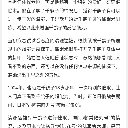
学担任体操老师，可是他还有一个特别的爱好，研究催
眠术。他在了解了千鹤子的情况后，觉得千鹤子有可以
进一步开发的潜能，于是就开始对千鹤子进行催眠术训
练，希望以此来增强千鹤子的感官能力。
当初抱着试试看态度的清源猛雄，很快就被千鹤子所展
现出的超能力震惊了。催眠术似乎打开了千鹤子身体中
的封印，她在进入催眠昏睡状态时，竟然能够看到别人
看不到的东西，还可以在没有任何信息来源的情况下，
准确说出千里之外的景象。
1904年，也就是千鹤子18岁那年，一次特别的催眠，让
人们真正看到千鹤子的超能力。当时，正值日俄战争期
间，日本军舰“常陆丸号”被俄军击沉。
清源猛雄对千鹤子进行催眠，询问她“常陆丸号”的情
况，以及原本应该搭乘“常陆丸号”的陆军第六师，是否