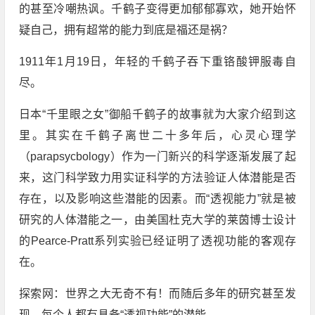
的甚至冷嘲热讽。千鹤子变得更加郁郁寡欢，她开始怀
疑自己，拥有超常的能力到底是福还是祸？
1911年1月19日，年轻的千鹤子吞下重铬酸钾服毒自
尽。
日本“千里眼之女”御船千鹤子的故事就为大家介绍到这
里。其实在千鹤子离世二十多年后，心灵心理学
（parapsycbology）作为一门新兴的科学逐渐发展了起
来，这门科学致力用实证科学的方法验证人体潜能是否
存在，以及影响这些潜能的因素。而“透视能力”就是被
研究的人体潜能之一，由美国杜克大学的莱茵博士设计
的Pearce-Pratt系列实验已经证明了透视功能的客观存
在。
探索网：世界之大无奇不有！而随后多年的研究甚至发
现，每个人都有具备“透视功能”的潜能。