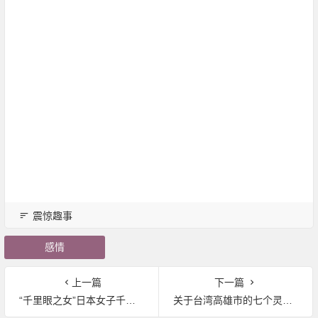
震惊趣事
感情
上一篇
下一篇
“千里眼之女”日本女子千鹤子的事迹
关于台湾高雄市的七个灵异事件即高雄7大灵异景点