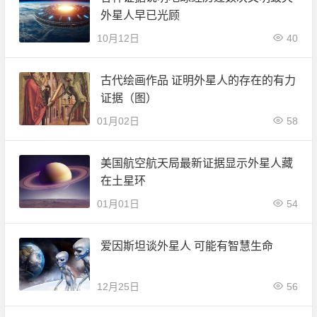
外星人早已光顾
10月12日
40
古代绘画作品 证明外星人的存在的有力
证据（图）
01月02日
58
美国航空航天局最新证据显示外星人藏
在土星环
01月01日
54
爱因斯坦谈外星人 可能有智慧生命
12月25日
56