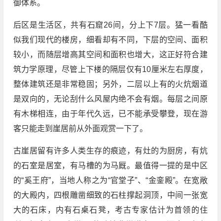
御体系。
后区是生活区，共有石窟26间，分上下7层。猛一看酷
似我们现代的楼房，细看却有不同，下层的空间、面积
较小，而随层增高其空间和面积也增大，这正好符合建
筑力学原理，尽管上下楼的隔层仅有10厘米左右厚度，
整体建筑还是非常稳固；另外，二层以上有的火炕烟道
是双向的，无论刮什么风屋内绝不会有烟。每层之间原
有木梯相连，由于年代久远，已不能承受攀登，现在游
客只能走到崖居前从外面观赏一下了。
古崖居留有许多人类生存的痕迹，有灶的为厨房，有炕
的石室是居室，有马槽的为马厩。最值得一提的是中区
的“奚王府”，当地人称之为“官堂子”、“金銮殿”。在宽敞
的大殿内，四根雕凿细致的石柱撑起洞顶，中间一张宽
大的石床，内有石桌石凳，考古专家估计为首领的住