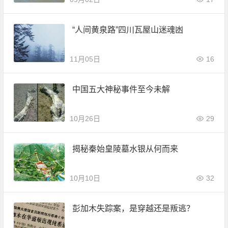
“人间黄泉路”四川瓦屋山迷魂凼
11月05日
16
中国五大神秘事件至今未解
10月26日
29
揭秘秦始皇陵墓水银从何而来
10月10日
32
彭加木失踪案，是穿越还是叛逃？