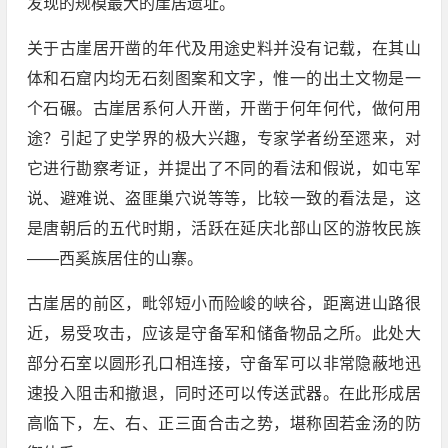
发现的规模最大的崖居遗址。
关于古崖居开凿的年代及用途史料并没有记载，在其山
体和石窟内均无石刻图案和文字，惟一的出土文物是一
个石碾。古崖居系何人开凿，开凿于何年何代，做何用
途？引起了史学界的极大兴趣，专家学者纷至遝来，对
它进行勘察考证，并提出了不同的看法和假说，如屯军
说、避难说、盗匪巢穴说等等，比较一致的看法是，这
是唐朝后的五代时期，活跃在延庆北部山区的游牧民族
——西奚族居住的山寨。
古崖居的前区，毗邻短小而险峻的峡谷，距离进山路很
近，易受攻击，应该是守备军和储备物品之所。此处大
部分石室以圆形孔口相连接，守备军可以非常隐蔽地迅
速投入阻击和撤退，同时还可以传送武器。在此形成居
高临下，左、右、正三面合击之势，堪称固若金汤的防