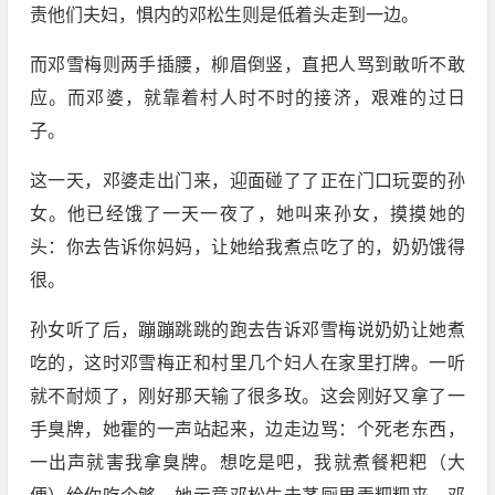
责他们夫妇，惧内的邓松生则是低着头走到一边。
而邓雪梅则两手插腰，柳眉倒竖，直把人骂到敢听不敢
应。而邓婆，就靠着村人时不时的接济，艰难的过日
子。
这一天，邓婆走出门来，迎面碰了了正在门口玩耍的孙
女。他已经饿了一天一夜了，她叫来孙女，摸摸她的
头：你去告诉你妈妈，让她给我煮点吃了的，奶奶饿得
很。
孙女听了后，蹦蹦跳跳的跑去告诉邓雪梅说奶奶让她煮
吃的，这时邓雪梅正和村里几个妇人在家里打牌。一听
就不耐烦了，刚好那天输了很多玫。这会刚好又拿了一
手臭牌，她霍的一声站起来，边走边骂：个死老东西，
一出声就害我拿臭牌。想吃是吧，我就煮餐粑粑（大