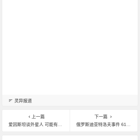
灵异报道
上一篇
下一篇
爱因斯坦谈外星人 可能有智慧生命
俄罗斯迪亚特洛夫事件 61年神秘悬案告破！