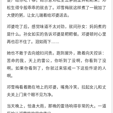
便）给你吃个够。她示意邓松生去茅厕里弄粑粑来，邓
松生得令般乖乖的就去了。邓雪梅就这样煮了一碗加了
大便的粥，让女儿端着给邓婆送去。
邓婆吃了后，感觉味道不太对劲，就问孙女：妈妈煮的
是什么。孙女如实的告诉邓婆是粑粑餐。邓婆顿时心里
再也忍不住了。泪如雨下……
她也不敢于去向媳妇问责。跑到屋外，跪着向天控诉：
苦命的我，天上的雷公，你听到了没啊，你看到了没
啊。如果你看到了，你就过来惩戒一下这些忤逆的人
啊。
邓雪梅看着跪在地上的邓婆，嘴角冷笑，拉起女儿和丈
夫关上门来个眼不见为净。
当天晚上，恰逢大雨，那晚的雷场响得非常的大。一道