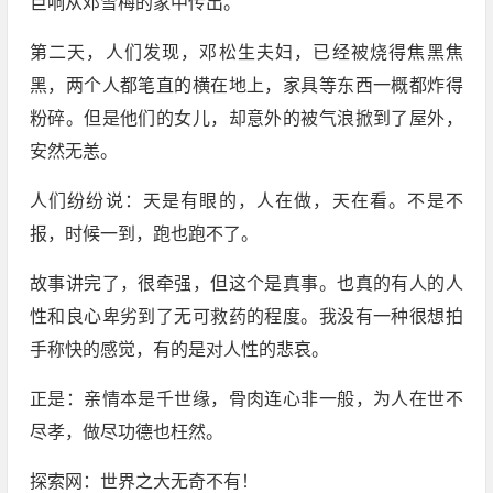
巨响从邓雪梅的家中传出。
第二天，人们发现，邓松生夫妇，已经被烧得焦黑焦
黑，两个人都笔直的横在地上，家具等东西一概都炸得
粉碎。但是他们的女儿，却意外的被气浪掀到了屋外，
安然无恙。
人们纷纷说：天是有眼的，人在做，天在看。不是不
报，时候一到，跑也跑不了。
故事讲完了，很牵强，但这个是真事。也真的有人的人
性和良心卑劣到了无可救药的程度。我没有一种很想拍
手称快的感觉，有的是对人性的悲哀。
正是：亲情本是千世缘，骨肉连心非一般，为人在世不
尽孝，做尽功德也枉然。
探索网：世界之大无奇不有！