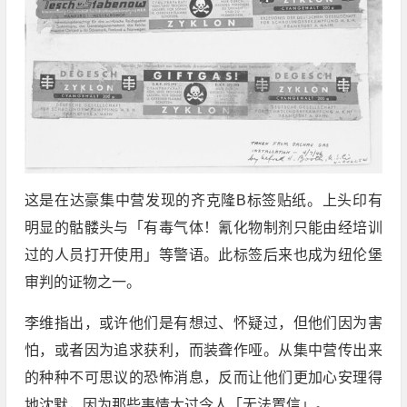
这是在达豪集中营发现的齐克隆B标签贴纸。上头印有
明显的骷髅头与「有毒气体！氰化物制剂只能由经培训
过的人员打开使用」等警语。此标签后来也成为纽伦堡
审判的证物之一。
李维指出，或许他们是有想过、怀疑过，但他们因为害
怕，或者因为追求获利，而装聋作哑。从集中营传出来
的种种不可思议的恐怖消息，反而让他们更加心安理得
地沈默，因为那些事情太过令人「无法置信」。