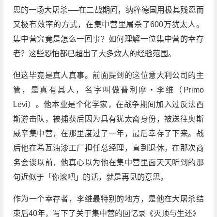
思的一场大屠杀──在二战期间，纳粹德国用极其残忍而
又极有效率的方式，在集中营里屠杀了600万犹太人。
集中营究竟是怎么一回事？如何理解一位集中营的幸存
者？这些恐怕都已超出了大多数人的经验范围。
但这毕竟是真人真事。前面提到的这位意大利公司的主
管，是真有其人，名字叫做普利摩・李维（Primo
Levi）。他本业是个化学家，在战争期间加入过反法西
斯游击队，被捕获后因为具有犹太裔身份，被送往奥斯
威辛集中营，在那里度过了一年，最后幸存了下来。战
后他在希瓦油漆工厂担任总经理，直到退休。在那次商
务会谈以前，他真心以为他在集中营里面天天听到的那
句近似于「你滚吧」的话，就是再见的意思。
作为一个幸存者，李维最特别的地方，是他在大屠杀结
束后40年，写下了关于集中营的回忆录《灭顶与生还》