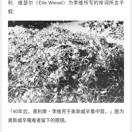
利．维瑟尔（Elie Wiesel）为李维所写的悼词所言不
假：
「40年后，普利摩・李维死于奥斯威辛集中营。」图为
奥斯威辛罹难者留下的眼镜。