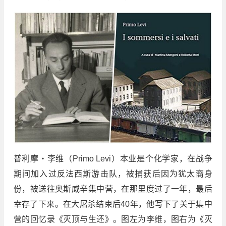
普利摩・李维（Primo Levi）本业是个化学家，在战争
期间加入过反法西斯游击队，被捕获后因为犹太裔身
份，被送往奥斯威辛集中营，在那里度过了一年，最后
幸存了下来。在大屠杀结束后40年，他写下了关于集中
营的回忆录《灭顶与生还》。图左为李维，图右为《灭