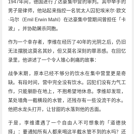
1947年间，德国进行了达豪集中营的审判。其中举手的
男子是律师，他站起来指控一名犹太人囚犯埃米尔·欧文
·马尔（Emil Erwin Mahl）在达豪集中营期间曾担任「卡
波」，并协助屠杀同胞。
作为一个幸存者，李维在经历了40年的光阴之后，仍旧
无法摆脱这莫名其妙，但又莫名深刻的罪恶感。在回忆
录里，他讲述了一个令人锥心刺痛的故事：
战争末期，原本已经不够分的饮水在集中营里更是奇
缺。有段时间，营中完全没有饮水。囚犯们没有力气工
作，只能躺卧在地上，不抱希望地休息。李维却发现，
某处墙角一截横段的水管，还残存有一些没流干的水。
他把水龙头打开，让甘甜的水落到他的舌面。
于是，李维遭遇了一个自由人不可想象的「道德抉
择」：要通知所有人都来喝这半截水管不到的水吗？还