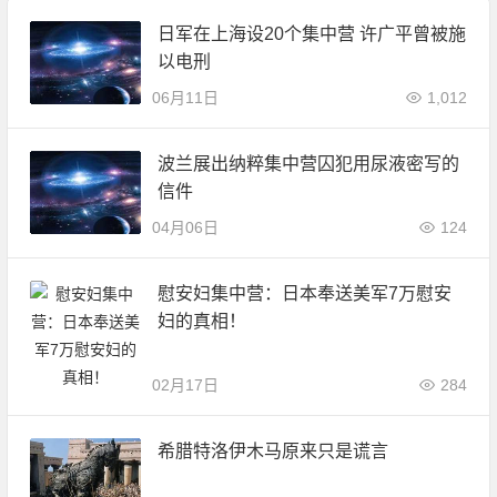
日军在上海设20个集中营 许广平曾被施
以电刑
06月11日
1,012
波兰展出纳粹集中营囚犯用尿液密写的
信件
04月06日
124
慰安妇集中营：日本奉送美军7万慰安
妇的真相！
02月17日
284
希腊特洛伊木马原来只是谎言