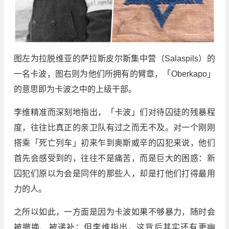
图左为拉脱维亚的萨拉斯皮尔斯集中营（Salaspils）的
一名卡波，图右则为他们所拥有的臂章，「Oberkapo」
的意思即为卡波之中的上级干部。
李维精准而深刻地指出，「卡波」们对待囚徒的残暴程
度，往往比真正的亲卫队有过之而无不及。对一个刚刚
搭乘「死亡列车」初来乍到奥斯威辛的囚犯来说，他们
首先会感受到的，往往不是痛苦，而是巨大的困惑：新
囚犯们原以为会是同伴的那些人，却是打他们打得最用
力的人。
之所以如此，一方面是因为卡波如果不够暴力，随时会
被撤换、被递补；但李维指出，这背后其实还有更幽