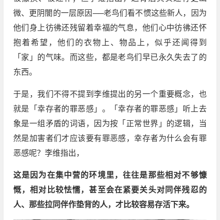
微、更阴闇的一层原因──老鸟们看不惯这些新人，因为
他们身上彷彿还残留着幸福的气息，他们心中彷彿还怀
抱着希望，他们的衣物上、物品上，似乎还闻得到
「家」的气味。而这些，都是老鸟们早已永久失去了的
东西。
于是，我们不得不提到李维提出的另一个重要概念，也
就是「幸存者的罪恶感」。「幸存者的罪恶感」听上去
象是一组矛盾的词语，因为按「正常世界」的逻辑，当
然是加害者们才应该要有罪恶感，幸存者为什么会有罪
恶感呢？李维指出，
这是因为在集中营的环境里，往往是那些相对不够慷
慨，相对比较怯懦，甚至会在紧要关头对同伴残忍的
人、那些拉同伴作垫背的人，才比较容易存活下来。