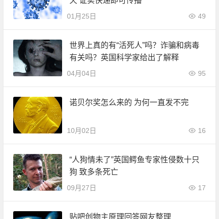
天 证实快递即可传播
01月25日
49
世界上真的有“活死人”吗？诈骗和病毒
有关吗？英国科学家给出了解释
04月04日
95
诺贝尔奖怎么来的 为何一直发不完
10月02日
16
“人狗情未了”英国鳄鱼专家性侵数十只
狗 致多条死亡
09月27日
17
贴吧创物主原理回答网友整理