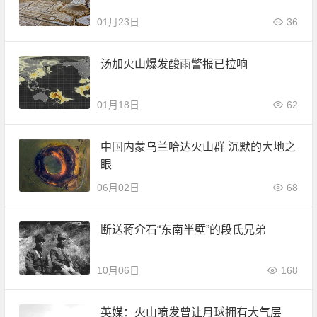
01月23日
36
汤加火山爆发酸雨警报已拉响
01月18日
62
中国内蒙乌兰哈达火山群 沉默的大地之
眼
06月02日
68
断送蒋介石“东南半壁”的段氏兄弟
10月06日
168
英媒：火山喷发曾让月球拥有大气层