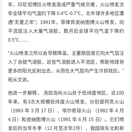
年，印尼坦博拉火喷发造成严重气候灾难，火山喷发次
年全球平均气温约下降 0.4℃-0.7℃，北半球许多地区遭
遇“无夏之年”；1991年，菲律宾皮纳图博火山喷发，向
平流层注入大量气溶胶，数月后全球平均气温下降约
0.5℃……
“火山喷发之所以会导致降温，主要原因是它向大气层注
入了含硫气溶胶，这些气溶胶进入平流层，帮助地球将
更多的阳光反射出去，从而在大气层内产生冷却效应。”
祝从文说。
他进一步解释， 汤加岛屿火山处于低纬度地区，近100
年来，有3次大规模低纬度火山喷发，分别是阿贡火山
（1963 年 3 月 17 日）、埃尔奇琼火山 （1982 年 4 月
4 日）和皮纳图博火山（1991 年 6 月 15 日）。它们喷
发后的当年冬季（12 月至次年2月），我国除东北和新