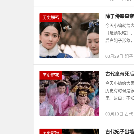
除了侍奉皇帝
历史解密
今天小编就给
《延禧攻略》
后宫妃子形象，
03月29日
妃子
古代皇帝死后
历史解密
今天小编给大
历史有时候是
里。故曰：不知
03月19日
古代
古代妃子出墙
历史解密