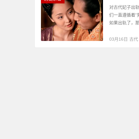
对古代妃子出
们一直遵循着“
如果出轨了，那
03月16日
古代