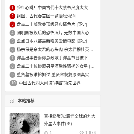
脸红心跳！中国古代十大禁书尺度太大
1
组图：古代春宫图一览|野史秘闻
2
盘点二十部欧美顶级经典情色片 |野史|
3
圆明园被毁后的恐怖照片 无数中国人心中的痛
4
盘点日本八部最新唯美爱情电影 |野史|
5
杨宗保是佘太君的心头肉 佘太君穆桂英的故事|野史秘闻
6
谭晶出事告诉你总政歌手谭晶节目被下架的真相
7
盘点二十位惨遭男星酒后性骚扰的女星 |野史|
8
董贤墓被谁挖掘过 董贤容貌复原图真实外貌|野史秘闻
9
中国古代四大间谍“神器”领先世界
10
本站推荐
真相终曝光:震惊全球的九大
外星人事件(图)
1
1,674