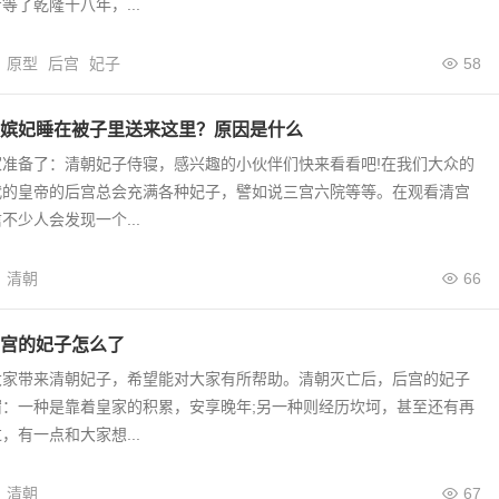
等了乾隆十八年，...
原型
后宫
妃子
58
嫔妃睡在被子里送来这里？原因是什么
家准备了：清朝妃子侍寝，感兴趣的小伙伴们快来看看吧!在我们大众的
代的皇帝的后宫总会充满各种妃子，譬如说三宫六院等等。在观看清宫
不少人会发现一个...
清朝
66
宫的妃子怎么了
大家带来清朝妃子，希望能对大家有所帮助。清朝灭亡后，后宫的妃子
宿：一种是靠着皇家的积累，安享晚年;另一种则经历坎坷，甚至还有再
，有一点和大家想...
清朝
67