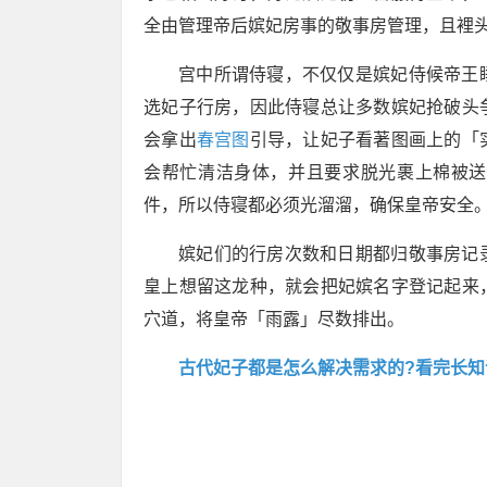
全由管理帝后嫔妃房事的敬事房管理，且裡
宫中所谓侍寝，不仅仅是嫔妃侍候帝王
选妃子行房，因此侍寝总让多数嫔妃抢破头
会拿出
春宫图
引导，让妃子看著图画上的「
会帮忙清洁身体，并且要求脱光裹上棉被送
件，所以侍寝都必须光溜溜，确保皇帝安全
嫔妃们的行房次数和日期都归敬事房记
皇上想留这龙种，就会把妃嫔名字登记起来
穴道，将皇帝「雨露」尽数排出。
古代妃子都是怎么解决需求的?看完长知