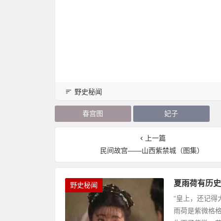
野史秘闻
春宫图
妃子
上一篇
民间故宫——山西紫禁城（图集）
夏雨荷有历史
野史秘闻
“皇上，还记得
雨荷是紫微格