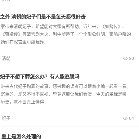
之外 清朝的妃子们是不是每天都很好奇
大家带来清朝妃子，希望能对大家有所帮助。近年来，《如懿传》、
、《甄嬛传》等清宫剧大火，剧中塑造了一个个形象鲜明、家喻户晓的
她们在深宫里尔虞我诈...
清朝
90
妃子不想下葬怎么办？有人能逃脱吗
家带来古代妃子殉葬的故事，感兴趣的读者可以跟着小编一起看一看。
很沉重的，却又不得不直视，毕竟这能让我们看清，今天的坐标是哪
历史，就不会真正懂得...
妃子
84
 皇上是怎么处理的