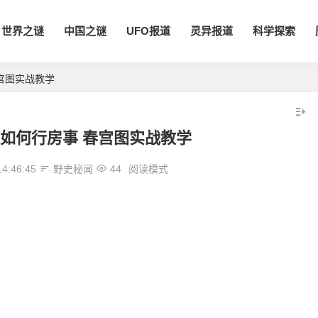
世界之谜
中国之谜
UFO报道
灵异报道
科学探索
宫图实战教学
如何行房事 春宫图实战教学
14:46:45
野史秘闻
44
阅读模式