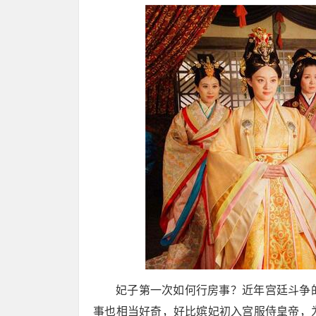
妃子第一次如何行房事？近年宫廷斗争
事也相当好奇，好比嫔妃初入宫服侍皇帝，