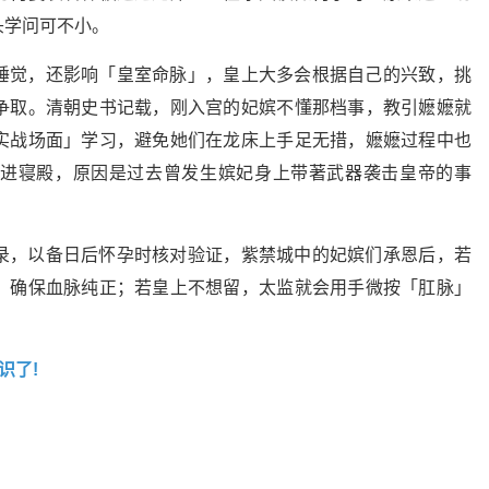
头学问可不小。
睡觉，还影响「皇室命脉」，皇上大多会根据自己的兴致，挑
争取。清朝史书记载，刚入宫的妃嫔不懂那档事，教引嬷嬷就
实战场面」学习，避免她们在龙床上手足无措，嬷嬷过程中也
进寝殿，原因是过去曾发生嫔妃身上带著武器袭击皇帝的事
。
录，以备日后怀孕时核对验证，紫禁城中的妃嫔们承恩后，若
，确保血脉纯正；若皇上不想留，太监就会用手微按「肛脉」
识了!