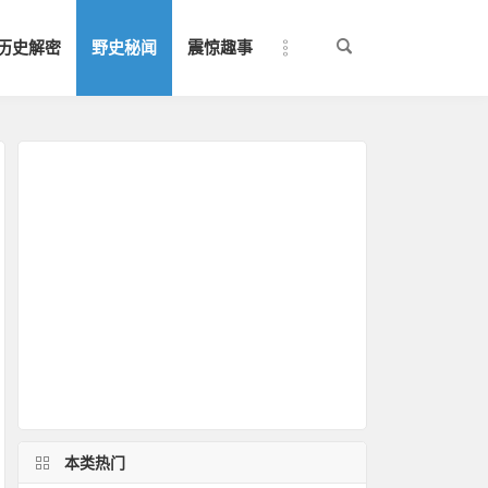
历史解密
野史秘闻
震惊趣事
本类热门