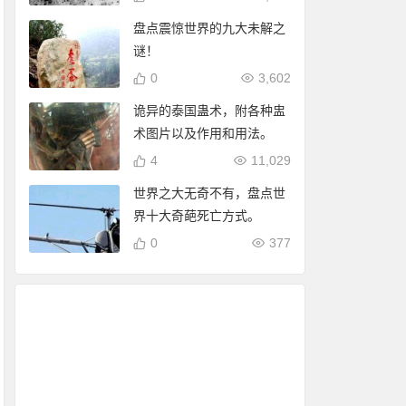
盘点震惊世界的九大未解之
谜！
0
3,602
诡异的泰国蛊术，附各种盅
术图片以及作用和用法。
4
11,029
世界之大无奇不有，盘点世
界十大奇葩死亡方式。
0
377