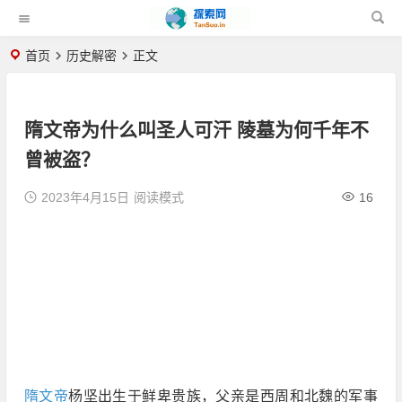
首页
历史解密
正文
隋文帝为什么叫圣人可汗 陵墓为何千年不
曾被盗？
2023年4月15日
阅读模式
16
隋文帝
杨坚出生于鲜卑贵族，父亲是西周和北魏的军事