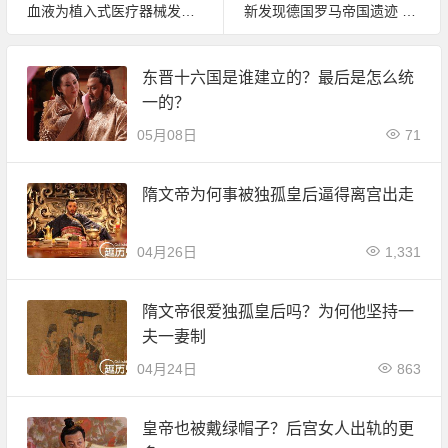
血液为植入式医疗器械发电 无须外部电源
新发现德国罗马帝国遗迹 正在挖掘中
东晋十六国是谁建立的？最后是怎么统
一的？
05月08日
71
隋文帝为何事被独孤皇后逼得离宫出走
04月26日
1,331
隋文帝很爱独孤皇后吗？为何他坚持一
夫一妻制
04月24日
863
皇帝也被戴绿帽子？后宫女人出轨的更