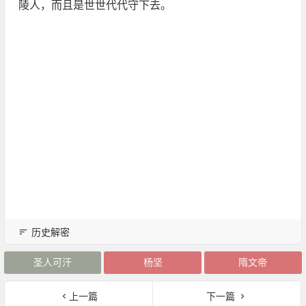
陵人，而且是世世代代守下去。
历史解密
圣人可汗
杨坚
隋文帝
上一篇
下一篇