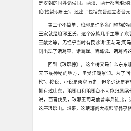
是汉朝的同姓诸侯国。两汉、两晋都有琅琊
伦(始封琅琊王)，还出了包括东晋建立者晋
第三个不简单，琅琊是许多名门望族的郡
王家就是琅琊王氏，这个家族几乎主导了东
王献之等，无怪乎当时有民谚讲“王与马(司
则出现了诸葛亮、诸葛瑾、诸葛诞、诸葛恪
回到《琅琊榜》，这个榜又是什么东东
天下最神秘的地方，备受江湖景仰。为了回
榜”。按说，小说是架空历史，但多少还是
拥有过山东，琅琊山和琅琊台不可能归属梁
说，西晋伐吴，琅邪王司马伷曾率兵驻此，
这座琅琊山。想来，这琅琊阁大概跟醉翁亭