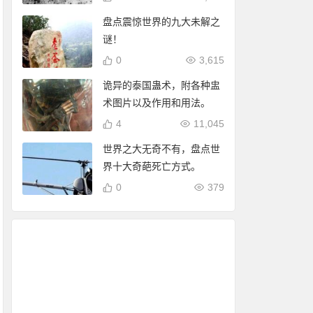
盘点震惊世界的九大未解之
谜！
0
3,615
诡异的泰国蛊术，附各种盅
术图片以及作用和用法。
4
11,045
世界之大无奇不有，盘点世
界十大奇葩死亡方式。
0
379