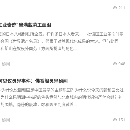
211
工业奇迹”曾满载劳工血泪
之交的日本八幡制铁所全景。在许多日本人看来，一批该国工业革命时期
联合国《世界遗产名录》，代表了对其现代化成果的肯定。但与此同
和矿山在奴役外国劳工方面所扮演的角色...
秘闻
948
可思议灵异事件：佛香阁灵异秘闻
件:为什么说颐和园是中国最早的主题乐园？为什么说今天的颐和园比过
？为什么昆明湖中捞起的佛头竟然与北京城内的明代铜佛严丝合缝？神
的围墙，隐秘的废墟，颐和园里到底藏着...
秘闻
151