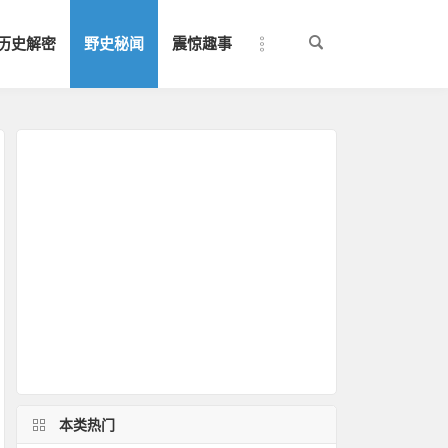
历史解密
野史秘闻
震惊趣事
本类热门