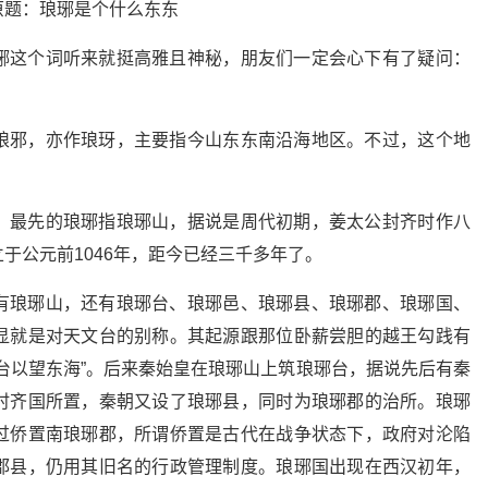
原题：琅琊是个什么东东
琊这个词听来就挺高雅且神秘，朋友们一定会心下有了疑问：
琅邪，亦作琅玡，主要指今山东东南沿海地区。不过，这个地
。最先的琅琊指琅琊山，据说是周代初期，姜太公封齐时作八
于公元前1046年，距今已经三千多年了。
有琅琊山，还有琅琊台、琅琊邑、琅琊县、琅琊郡、琅琊国、
显就是对天文台的别称。其起源跟那位卧薪尝胆的越王勾践有
台以望东海”。后来秦始皇在琅琊山上筑琅琊台，据说先后有秦
时齐国所置，秦朝又设了琅琊县，同时为琅琊郡的治所。琅琊
过侨置南琅琊郡，所谓侨置是古代在战争状态下，政府对沦陷
郡县，仍用其旧名的行政管理制度。琅琊国出现在西汉初年，