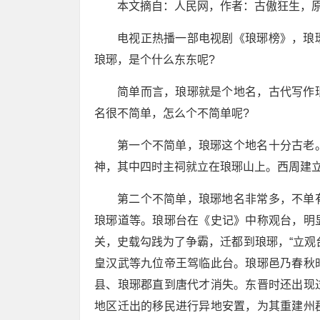
本文摘自：人民网，作者：古傲狂生，
电视正热播一部电视剧《琅琊榜》，琅
琅琊，是个什么东东呢?
简单而言，琅琊就是个地名，古代写作
名很不简单，怎么个不简单呢?
第一个不简单，琅琊这个地名十分古老
神，其中四时主祠就立在琅琊山上。西周建立
第二个不简单，琅琊地名非常多，不单
琅琊道等。琅琊台在《史记》中称观台，明
关，史载勾践为了争霸，迁都到琅琊，“立观
皇汉武等九位帝王驾临此台。琅琊邑乃春秋
县、琅琊郡直到唐代才消失。东晋时还出现
地区迁出的移民进行异地安置，为其重建州