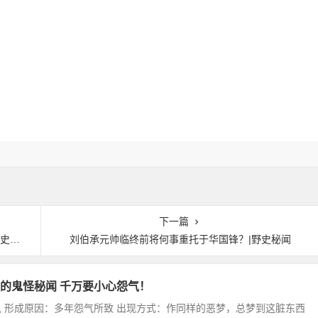
下一篇
秘闻
刘伯承元帅临终前将何事重托于华国锋？|野史秘闻
的鬼怪秘闻 千万要小心怨气！
 形成原因：多年怨气所致 出现方式：作同样的恶梦，总梦到这脏东西