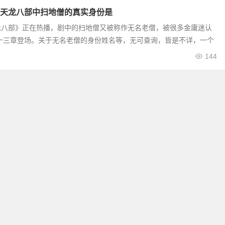
天龙八部中扫地僧的真实身份是
龙八部》正在热播，剧中的扫地僧又被称作无名老僧，被很多金庸迷认
十三章登场。关于无名老僧的身份姓名等，无可查询，皆是不详，一个
144