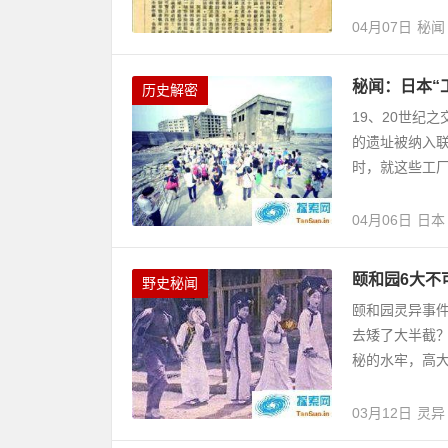
04月07日
秘闻
秘闻：日本“
历史解密
19、20世纪
的遗址被纳入
时，就这些工厂
04月06日
日本
颐和园6大不
野史秘闻
颐和园灵异事
去矮了大半截
秘的水牢，高大
03月12日
灵异