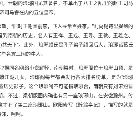
国，晋朝的琅琊国尤其著名，不单出了八王之乱里的赵王司马
元帝司马睿在内的五位皇帝。
望。“旧时王谢堂前燕，飞入寻常百姓家。”刘禹锡诗里提到的
晋到南朝的历史，名人有王祥、王戎、王导、王敦、王羲之、
马)共天下”。此外，琅琊颜氏是孔子弟子颜回后人，琅琊诸葛氏
这些名震三国的牛人。
呢?据同名网络小说解释，南朝梁时，琅琊阁位于琅琊山顶，是
馈江湖儿女，琅琊阁每年都会发行各大排名榜单，是为“琅琊
有些历史影子。这个琅琊阁不可能指琅琊台，南朝只有刘宋短暂
朝。不过，梁朝版图内确也有另一座琅琊山，在安徽滁州。传
这才有了第二座琅琊山。欧阳修写《醉翁亭记》，描写的就是
相邻，呵呵。