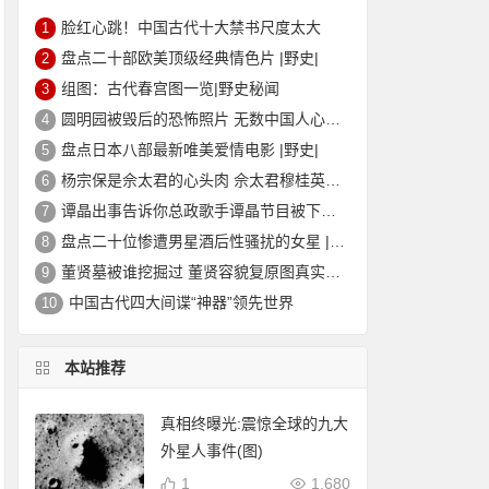
脸红心跳！中国古代十大禁书尺度太大
1
盘点二十部欧美顶级经典情色片 |野史|
2
组图：古代春宫图一览|野史秘闻
3
圆明园被毁后的恐怖照片 无数中国人心中的痛
4
盘点日本八部最新唯美爱情电影 |野史|
5
杨宗保是佘太君的心头肉 佘太君穆桂英的故事|野史秘闻
6
谭晶出事告诉你总政歌手谭晶节目被下架的真相
7
盘点二十位惨遭男星酒后性骚扰的女星 |野史|
8
董贤墓被谁挖掘过 董贤容貌复原图真实外貌|野史秘闻
9
中国古代四大间谍“神器”领先世界
10
本站推荐
真相终曝光:震惊全球的九大
外星人事件(图)
1
1,680