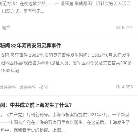
 防范方法：在枕边放金器。... 一 饿死鬼 形成原因：旧社会穷苦人活活
出现方式：常有气无...
鬼怪
6,741
秘闻 82年河南安阳灵异事件
南,安阳,灵异事件 1982年;安阳灵异事件发生时间：1982年6月30日发生
阳地区林县(现改名为林州)见证人员：省军区司令员及其它官兵200多
82年河...
灵异事件
灵异事件
秘闻
4,056
闻：中共成立前上海发生了什么？
月7日，《共产党》月刊创刊号。上海市档案馆提供1921年7月，一个新型
党——中国共产党在上海的石库门里宣告诞生。在这前后，上海发生了
料中，保留着历史的秘密。上海...