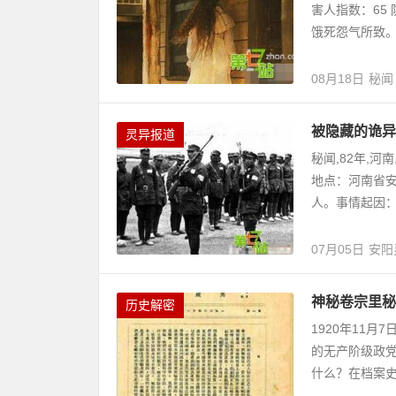
害人指数：65
饿死怨气所致。 
08月18日
秘闻
被隐藏的诡异
灵异报道
秘闻,82年,河
地点：河南省安
人。事情起因：19
07月05日
安阳
神秘卷宗里秘
历史解密
1920年11
的无产阶级政
什么？在档案史