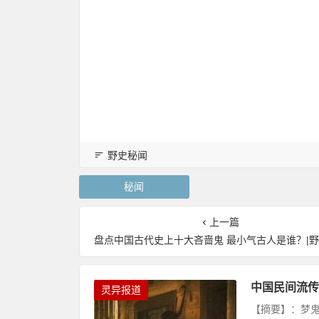
野史秘闻
秘闻
上一篇
盘点中国古代史上十大吝啬鬼 最小气古人是谁？|野史
中国民间流传
灵异报道
【摘要】：梦鬼