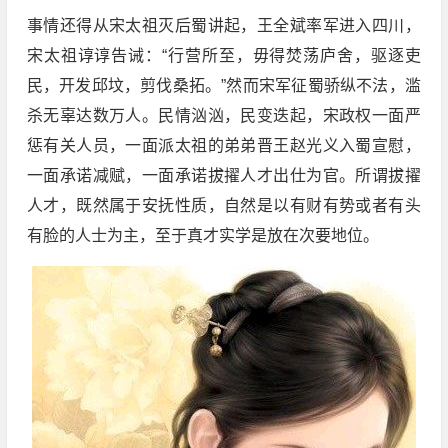
事情还得从宋太祖灭后蜀讲起，王全斌率军进入四川，
宋太祖谆谆告诫：“行营所至，毋得焚荡庐舍，驱逐吏
民，开发邱坟，剪伐桑拓。”然而宋军征蜀骄纵不法，滥
杀无辜达数万人。民情汹汹，民变迭起，宋政权一面严
惩有关人员，一面派太祖的弟弟晋王赵光义入蜀宣慰，
一面承诺减赋，一面承诺拔擢人才出仕为官。所谓拔擢
人才，既然属于安抚性质，自然是以有财有势或者有头
有脸的人士为主，至于真才实学是放在次要地位。