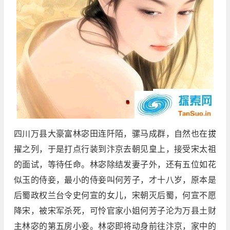
四川万县大豪富林宓田连阡陌，骡马成群，自然也在拔
擢之列，于是打点行装到汴京去朝见皇上，接受宋太祖
的面试，等待任命。林宓除结发妻子外，还有五位如花
似玉的侍妾，最小的侍妾叫何芳子，才十八岁，原本是
后蜀政权兰台令史何宣的女儿，宋朝灭后蜀，何宣不愿
降宋，被宋军杀死，可怜官家小姐何芳子沦为万县土财
主林宓的第五房小妾。林宓即将动身前往汴京，家中的