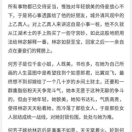
所有事物都已交待妥当，惟独对年轻貌美的侍妾放心不
下，于是将心事透露给了他的好朋友，城外清风观中的
上乙真人。对上乙真人来讲这自是小事一桩，他不久就
从江湖术士的手上购买了一些守宫砂，如此这般地把用
法给林宓解释一番，林宓如获至宝，回家之后一一亲自
点在妻妾们的臂膀上。
何芳子是位千金小姐，人既美，书也多，在她为自己所
画的人生蓝图中是希望找到个如意郎君，比翼双飞，最
终想不到却嫁给了一个几十岁的乡间土财主，还要和一
群庸脂俗粉天天争宠斗气，她本无意于这种无聊的争斗
的，但由于她年轻，她貌美，她知书达礼，气质高贵，
使得林宓天天粘着她，而冷落了那些女人，于是那些女
人就结成统一战线，对她封锁包围，处处与她为难。
何芳子嫁给林宓后是事事不如意，天天窝着火。轮到何