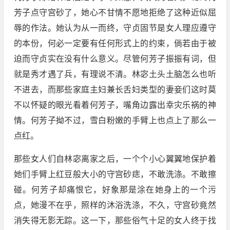
芳子点守宫砂了，她心不甘情不愿地拒绝了这种近似屈
辱的作法。她认为从一而终，守贞固节是女人理应遵守
的本份，何必一定要有任何形式上的约束，倘若由于被
迫而守贞实在没有什么意义。尽管何芳子振振有词，但
就是秀才遇了兵，有理说不清。林宓土头土脑怎么也听
不进去，而那些家庭主妇兼长舌妇类型的妻妾们这时莫
不以怀疑的眼光看着何芳子，嘴角边露出幸灾乐祸的神
情。何芳子拗不过，雪白粉嫩的手臂上也点上了那么一
点红。
那些女人们自林宓离家之后，一个个小心翼翼地保护着
她们手臂上红豆般大小的守宫砂痣，不敢洗涤。不敢擦
碰。何芳子却痛恨它，好象那是涂在她身上的一个污
点，她漫不在乎，照样的沐浴洗涤，不久，守宫砂竟然
消失得无影无踪。这一下，那些俗气十足的女人终于找