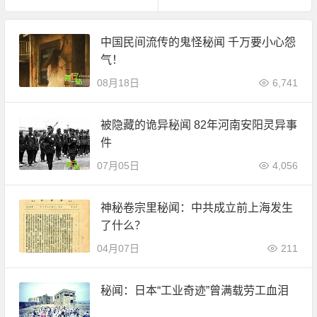
中国民间流传的鬼怪秘闻 千万要小心怨
气！
08月18日
6,741
被隐藏的诡异秘闻 82年河南安阳灵异事
件
07月05日
4,056
神秘卷宗里秘闻：中共成立前上海发生
了什么？
04月07日
211
秘闻：日本“工业奇迹”曾满载劳工血泪