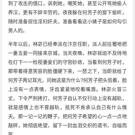
到了攻击的借口，讽刺她，嘲笑她，甚至公开骂她偷人
养汉，更有不辞辛劳的，夜夜躲在何芳子的窗下偷听，
随时准备捉住淫妇奸夫，准备看看这小婊子是如何勾引
男人的。
半年以后，林宓已经奉派在汴京任职，派人前往蜀地把
一妻五妾一同接来京城，当天夜晚，林宓就迫不及待地
在灯下一一检视妻妾们的守宫砂痣，当看到何芳子时，
那带着得意笑容的脸僵硬下来，一怒之下，当即就给了
何芳子两记耳光，问她这是为什么?何芳子把头低着，脸
上没有一点表情，牙齿紧紧地咬着嘴唇。林宓火冒三
丈，下令严刑拷打，何芳子自认不仅行动上没有越轨，
就是感情上也不曾越轨，抵死不肯承认自己有什么情
夫。那一记一记的鞭子，把何芳子希望的心一点一点地
敲碎，她彻底绝望，留下一封血泪交织的遗书，自缢而
死。