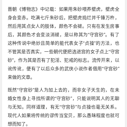
晋朝《博物志》中记载：如果用朱砂喂养壁虎，壁虎全
身会变赤。吃满七斤朱砂后，把壁虎捣烂并千锤万杵，
然后用其点女人的肢体，颜色不会褪。只有在发生房事
后，其颜色才会变淡消褪，是以称其为“守宫砂”。有了
这种传说中绝妙且简单的能代表女子“贞操”的方法，也
不管其是否真实，一些朝代便把选进宫的女子点上“守宫
砂”，作为其是否有了犯淫、犯戒的标志。流传开来，以
讹传讹，便有了以后众多的武侠小说作者借用“守宫砂”
来做的文章。
既然“守宫砂”是人为加上去的，而非女子天生的，在未
婚女性身上寻找所谓的“守宫砂”，只能说明其人的无聊
与无知。同样道理，有无“守宫砂”与贞操也毫无关系。
现代人如果将传统的谬传当宝贝，那么愚昧程度也就可
想而知了。