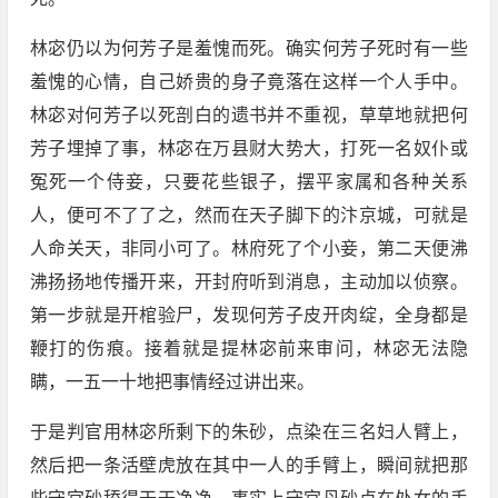
林宓仍以为何芳子是羞愧而死。确实何芳子死时有一些
羞愧的心情，自己娇贵的身子竟落在这样一个人手中。
林宓对何芳子以死剖白的遗书并不重视，草草地就把何
芳子埋掉了事，林宓在万县财大势大，打死一名奴仆或
冤死一个侍妾，只要花些银子，摆平家属和各种关系
人，便可不了了之，然而在天子脚下的汴京城，可就是
人命关天，非同小可了。林府死了个小妾，第二天便沸
沸扬扬地传播开来，开封府听到消息，主动加以侦察。
第一步就是开棺验尸，发现何芳子皮开肉绽，全身都是
鞭打的伤痕。接着就是提林宓前来审问，林宓无法隐
瞒，一五一十地把事情经过讲出来。
于是判官用林宓所剩下的朱砂，点染在三名妇人臂上，
然后把一条活壁虎放在其中一人的手臂上，瞬间就把那