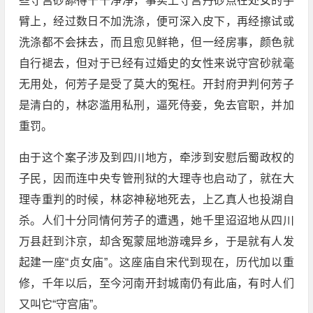
些守宫砂舔得干干净净，事实上守宫丹砂点在处女的手
臂上，经过数日不加洗涤，便可深入皮下，再经擦试或
洗涤都不会抹去，而且愈见鲜艳，但一经房事，颜色就
自行褪去，但对于已经有过婚史的女性来说守宫砂就毫
无用处，何芳子是受了莫大的冤枉。开封府尹判何芳子
是清白的，林宓滥用私刑，逼死侍妾，免去官职，并加
重罚。
由于这个案子涉及到四川地方，牵涉到安慰后蜀政权的
子民，因而连中央专管刑狱的大理寺也启动了，就在大
理寺重判的时候，林宓神秘地死去，上乙真人也投湖自
杀。人们十分同情何芳子的遭遇，她千里迢迢地从四川
万县赶到汴京，却含冤蒙屈地游魂异乡，于是就有人发
起建一座“贞女庙”。这座庙自宋代到现在，历代加以重
修，千年以后，至今河南开封城南仍有此庙，有时人们
又叫它“守宫庙”。