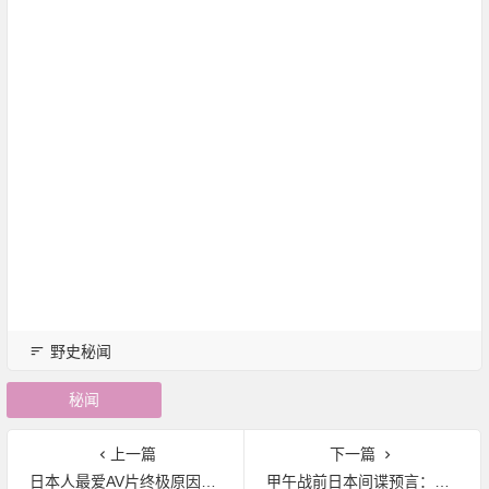
野史秘闻
秘闻
上一篇
下一篇
日本人最爱AV片终极原因揭晓 论据相当严肃(图)|野史秘闻
甲午战前日本间谍预言：主宰中国的必为湖南人|野史秘闻