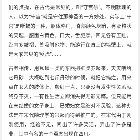
们的贞操，在古代是常见的，叫“守宫砂”。不明就理的
人，以为“守宫”就是守住那神圣的一方妙处。实际上“守
宫”是晰蝎的一种，躯体略扁，脊部颜色灰暗，有粟粒状
的突起，腹面白黄色，口大，舌肥厚，四足各有五趾，
趾内多皱褶，善吸附他物、能游行在直上的墙壁上，就
是大家常见的“壁虎”……
古老相传，用瓦罐一类的东西把壁虎养起来，天天喂给
它丹砂，大概吃到七斤丹砂的时候，就把它捣烂，用来
点在女人的肢体上，殷红一点，只要没有发生性关系就
终身不灭，一有性生活立即消失得无影无踪。但只能用
在未结婚的女子身上，已婚妇女是绝对不灵验，这种办
法是在宋代随理学的兴起而得到推广的。在宋代由于刚
刚使用，经验不足，闹出了许多笑话，弄出了许多是
非，其中有名的一个冤案出现在四川。